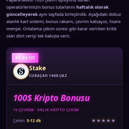
operatörlerimizin bonus tutarlarını
haftalık olarak
güncelleyerek
aynı sayfada birleştirdik. Aşağıdaki dokuz
alanlık kart sistemi; bonus rakamı, çevrim katsayısı, lisans
menşei. Ortalama çekim süresi gibi karar verirken kritik
olan dört veriyi tek bakışta verir.
#1 EN İYİ
Stake
CURAÇAO 1668/JAZ
100$ Kripto Bonusu
1X ÇEVRIM · ANLIK KRIPTO ÇEKIM
★★★★★
Çekim:
5-12 dk