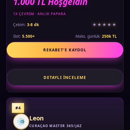
1.000 TL Hoşgeldin
1X ÇEVRIM · ANLIK PAPARA
★★★★★
Çekim:
3-8 dk
Slot:
5.500+
Maks. günlük:
250k TL
REKABET'E KAYDOL
DETAYLI İNCELEME
#4
Leon
CURAÇAO MASTER 365/JAZ