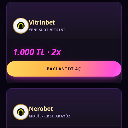
Vitrinbet
YENI SLOT VITRINI
1.000 TL · 2x
BAĞLANTIYI AÇ
Nerobet
MOBIL-FIRST ARAYÜZ