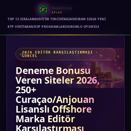
BonusVeren
F
ATLAS
TOP 12 SIRALAMA
EDITÖR TERCIHI
KAZANDIRAN 5
2026 YENİ
RTP VERITABANI
VIP PROGRAMLARI
SORUMLU OYUN
SSS
2026 EDITÖR KARŞILAŞTIRMASI ·
GÜNCEL
Deneme Bonusu
Veren Siteler 2026,
250+
Curaçao/Anjouan
Lisanslı Offshore
Marka Editör
Karşılaştırması