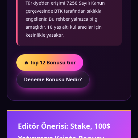
Türkiye'den erişimi 7258 Sayılı Kanun
çerçevesinde BTK tarafından sıklıkla
engellenir. Bu rehber yalnızca bilgi
amaçlıdır. 18 yaş altı kullanıcılar için
kesinlikle yasaktır.
🔥 Top 12 Bonusu Gör
Deneme Bonusu Nedir?
Editör Önerisi: Stake, 100$