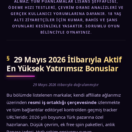
ALMAZ; TÜM PUANLAMALAR LISANS ŞEFFAFLIĞI,
ÖDEME HIZI TESTLERI, ÇEVRIM ORANI ANALIZLERI VE
GERÇEK KULLANICI YORUMLARINA DAYANIR. 18 YAŞ
ALTI ZIYARETÇILER IÇIN KUMAR, BAHIS VE ŞANS
OYUNLARI KESINLIKLE YASAKTIR. SORUMLU OYUN
BILINCIYLE OYNAYINIZ.
29 Mayıs 2026 İtibarıyla Aktif
En Yüksek Yatırımsız Bonuslar
29 Mayıs 2026 itibarıyla doğrulanmıştır
Bu bölümde listelenen markalar, kendi affiliate ağlarımız
üzerinden
resmi iş ortaklığı çerçevesinde
izlenmekte
ve tüm bağlantılar editöryel kontrolden geçmiş tracker
URL'leridir. 2026 yılı boyunca Türk pazarına özel
hazırlanan. Düşük çevrim, ek free spin paketleri, anlık
Papara iadesi. Hızlı çekim opsiyonu sunan