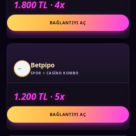
1.800 TL · 4x
BAĞLANTIYI AÇ
Betpipo
SPOR + CASINO KOMBO
1.200 TL · 5x
BAĞLANTIYI AÇ