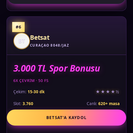
#6
Betsat
BT
CURAÇAO 8048/JAZ
3.000 TL Spor Bonusu
6X ÇEVRIM · 50 FS
★★★★½
Çekim:
15-30 dk
Slot:
3.760
Canlı:
620+ masa
BETSAT'A KAYDOL