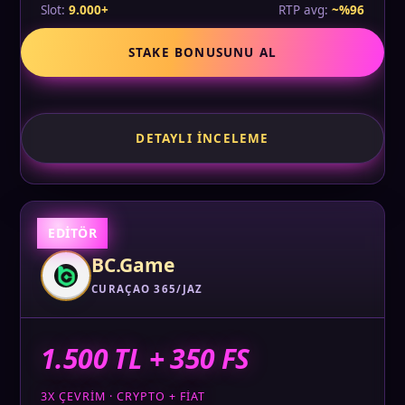
Slot:
9.000+
RTP avg:
~%96
STAKE BONUSUNU AL
DETAYLI İNCELEME
EDİTÖR
BC.Game
CURAÇAO 365/JAZ
1.500 TL + 350 FS
3X ÇEVRIM · CRYPTO + FIAT