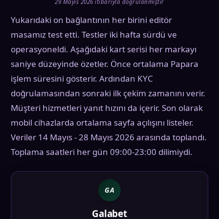
29 Mayıs 2026 itibarıyla doğrulanmıştır
Yukarıdaki on bağlantının her birini editör
masamız test etti. Testler iki hafta sürdü ve
operasyoneldi. Aşağıdaki kart serisi her markayı
saniye düzeyinde özetler. Önce ortalama Papara
işlem süresini gösterir. Ardından KYC
doğrulamasından sonraki ilk çekim zamanını verir.
Müşteri hizmetleri yanıt hızını da içerir. Son olarak
mobil cihazlarda ortalama sayfa açılışını listeler.
Veriler 14 Mayıs - 28 Mayıs 2026 arasında toplandı.
Toplama saatleri her gün 09:00-23:00 dilimiydi.
Galabet