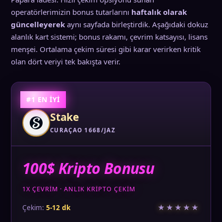
operatörlerimizin bonus tutarlarını
haftalık olarak
güncelleyerek
aynı sayfada birleştirdik. Aşağıdaki dokuz
alanlık kart sistemi; bonus rakamı, çevrim katsayısı, lisans
menşei. Ortalama çekim süresi gibi karar verirken kritik
olan dört veriyi tek bakışta verir.
#1 EN İYİ
Stake
CURAÇAO 1668/JAZ
100$ Kripto Bonusu
1X ÇEVRIM · ANLIK KRIPTO ÇEKIM
★★★★★
Çekim:
5-12 dk