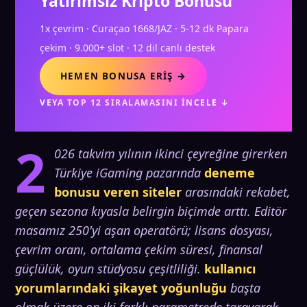
Yatırımsız Kripto Bonusu
1x çevrim · Curaçao 1668/JAZ · 5-12 dk Papara
çekim · 9.000+ slot · 12 dil canlı destek
HEMEN BONUSA ERIŞ →
VEYA TOP 12 SIRALAMASINI INCELE ↓
2
026 takvim yılının ikinci çeyreğine girerken
Türkiye iGaming pazarında
deneme
bonusu veren siteler
arasındaki rekabet,
geçen sezona kıyasla belirgin biçimde arttı. Editör
masamız 250'yi aşan operatörü; lisans dosyası,
çevrim oranı, ortalama çekim süresi, finansal
güçlülük, oyun stüdyosu çeşitliliği.
kullanıcı
yorumlarındaki şikayet yoğunluğu
başta