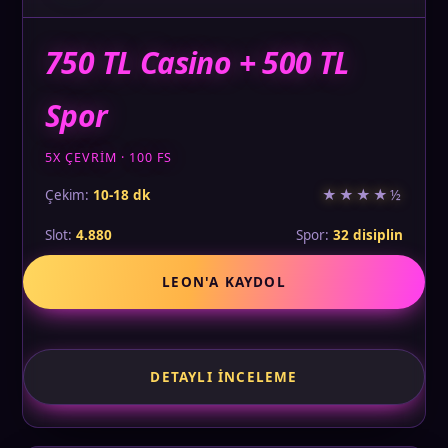
750 TL Casino + 500 TL
Spor
5X ÇEVRIM · 100 FS
★★★★½
Çekim:
10-18 dk
Slot:
4.880
Spor:
32 disiplin
LEON'A KAYDOL
DETAYLI İNCELEME