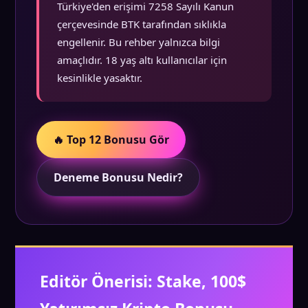
Türkiye'den erişimi 7258 Sayılı Kanun
çerçevesinde BTK tarafından sıklıkla
engellenir. Bu rehber yalnızca bilgi
amaçlıdır. 18 yaş altı kullanıcılar için
kesinlikle yasaktır.
🔥 Top 12 Bonusu Gör
Deneme Bonusu Nedir?
Editör Önerisi: Stake, 100$