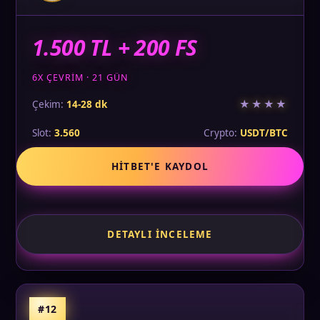
1.500 TL + 200 FS
6X ÇEVRIM · 21 GÜN
★★★★
Çekim:
14-28 dk
Slot:
3.560
Crypto:
USDT/BTC
HITBET'E KAYDOL
DETAYLI İNCELEME
#12