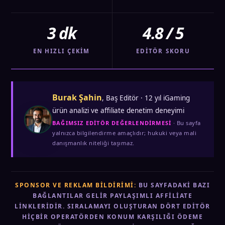
3 dk
4.8 / 5
EN HIZLI ÇEKIM
EDITÖR SKORU
Burak Şahin
, Baş Editör · 12 yıl iGaming
ürün analizi ve affiliate denetim deneyimi
BAĞIMSIZ EDITÖR DEĞERLENDIRMESI
· Bu sayfa
yalnızca bilgilendirme amaçlıdır; hukuki veya mali
danışmanlık niteliği taşımaz.
SPONSOR VE REKLAM BILDIRIMI:
BU SAYFADAKI BAZI
BAĞLANTILAR GELIR PAYLAŞIMLI AFFILIATE
LINKLERIDIR. SIRALAMAYI OLUŞTURAN DÖRT EDITÖR
HIÇBIR OPERATÖRDEN KONUM KARŞILIĞI ÖDEME