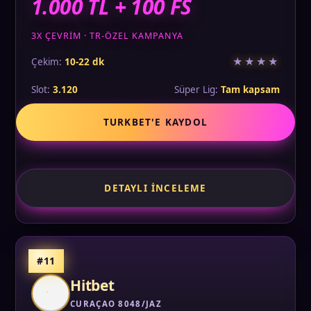
1.000 TL + 100 FS
3X ÇEVRIM · TR-ÖZEL KAMPANYA
★★★★
Çekim:
10-22 dk
Slot:
3.120
Süper Lig:
Tam kapsam
TURKBET'E KAYDOL
DETAYLI İNCELEME
#11
Hitbet
CURAÇAO 8048/JAZ