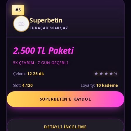
#5
Superbetin
SB
CURAÇAO 8048/JAZ
2.500 TL Paketi
5X ÇEVRIM · 7 GÜN GEÇERLI
★★★★½
Çekim:
12-25 dk
Slot:
4.120
Loyalty:
10 kademe
SUPERBETIN'E KAYDOL
DETAYLI İNCELEME