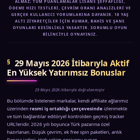
ALMAZ; TÜM PUANLAMALAR LISANS ŞEFFAFLIĞI,
ÖDEME HIZI TESTLERI, ÇEVRIM ORANI ANALIZLERI VE
GERÇEK KULLANICI YORUMLARINA DAYANIR. 18 YAŞ
ALTI ZIYARETÇILER IÇIN KUMAR, BAHIS VE ŞANS
OYUNLARI KESINLIKLE YASAKTIR. SORUMLU OYUN
BILINCIYLE OYNAYINIZ.
29 Mayıs 2026 İtibarıyla Aktif
En Yüksek Yatırımsız Bonuslar
29 Mayıs 2026 itibarıyla doğrulanmıştır
Bu bölümde listelenen markalar, kendi affiliate ağlarımız
üzerinden
resmi iş ortaklığı çerçevesinde
izlenmekte
ve tüm bağlantılar editöryel kontrolden geçmiş tracker
URL'leridir. 2026 yılı boyunca Türk pazarına özel
hazırlanan. Düşük çevrim, ek free spin paketleri, anlık
Papara iadesi. Hızlı çekim opsiyonu sunan