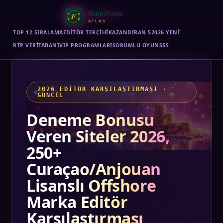
BonusVeren
F
ATLAS
TOP 12 SIRALAMA
EDITÖR TERCIHI
KAZANDIRAN 5
2026 YENİ
RTP VERITABANI
VIP PROGRAMLARI
SORUMLU OYUN
SSS
2026 EDITÖR KARŞILAŞTIRMASI ·
GÜNCEL
Deneme Bonusu
Veren Siteler 2026,
250+
Curaçao/Anjouan
Lisanslı Offshore
Marka Editör
Karşılaştırması