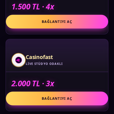
1.500 TL · 4x
BAĞLANTIYI AÇ
Casinofast
LIVE STÜDYO ODAKLI
2.000 TL · 3x
BAĞLANTIYI AÇ