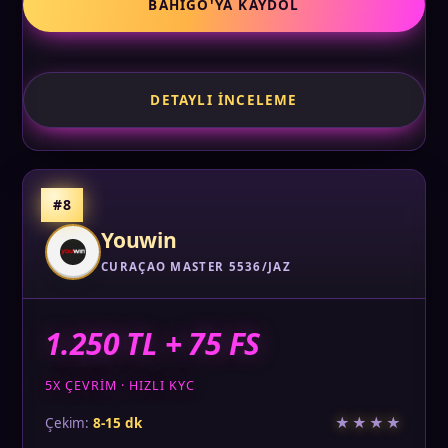
BAHIGO'YA KAYDOL
DETAYLI İNCELEME
#8
Youwin
CURAÇAO MASTER 5536/JAZ
1.250 TL + 75 FS
5X ÇEVRIM · HIZLI KYC
★★★★
Çekim:
8-15 dk