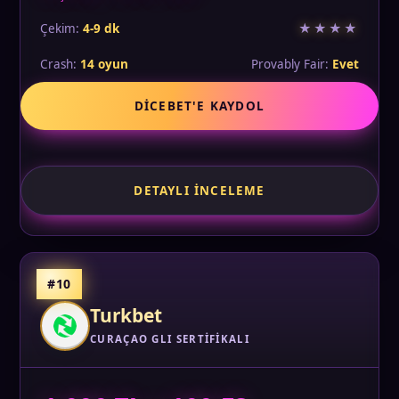
★★★★
Çekim:
4-9 dk
Crash:
14 oyun
Provably Fair:
Evet
DICEBET'E KAYDOL
DETAYLI İNCELEME
#10
Turkbet
CURAÇAO GLI SERTIFIKALI