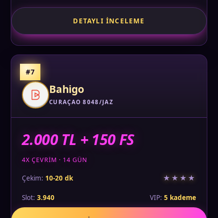
DETAYLI İNCELEME
#7
Bahigo
CURAÇAO 8048/JAZ
2.000 TL + 150 FS
4X ÇEVRIM · 14 GÜN
★★★★
Çekim:
10-20 dk
Slot:
3.940
VIP:
5 kademe