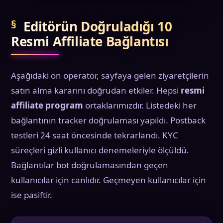
Editörün Doğruladığı 10
Resmi Affiliate Bağlantısı
Aşağıdaki on operatör, sayfaya gelen ziyaretçilerin
satın alma kararını doğrudan etkiler. Hepsi
resmi
affiliate program
ortaklarımızdır. Listedeki her
bağlantının tracker doğrulaması yapıldı. Postback
testleri 24 saat öncesinde tekrarlandı. KYC
süreçleri gizli kullanıcı denemeleriyle ölçüldü.
Bağlantılar bot doğrulamasından geçen
kullanıcılar için canlıdır. Geçmeyen kullanıcılar için
ise pasiftir.