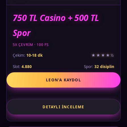
750 TL Casino + 500 TL
Spor
5X ÇEVRIM · 100 FS
★★★★½
Çekim:
10-18 dk
Slot:
4.880
Spor:
32 disiplin
LEON'A KAYDOL
DETAYLI İNCELEME