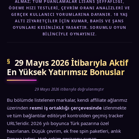
ALMAZ; TÜM PUANLAMALAR LISANS ŞEFFAFLIĞI,
ÖDEME HIZI TESTLERI, ÇEVRIM ORANI ANALIZLERI VE
GERÇEK KULLANICI YORUMLARINA DAYANIR. 18 YAŞ
ALTI ZIYARETÇILER IÇIN KUMAR, BAHIS VE ŞANS
OYUNLARI KESINLIKLE YASAKTIR. SORUMLU OYUN
BILINCIYLE OYNAYINIZ.
29 Mayıs 2026 İtibarıyla Aktif
En Yüksek Yatırımsız Bonuslar
29 Mayıs 2026 itibarıyla doğrulanmıştır
Bu bölümde listelenen markalar, kendi affiliate ağlarımız
üzerinden
resmi iş ortaklığı çerçevesinde
izlenmekte
ve tüm bağlantılar editöryel kontrolden geçmiş tracker
URL'leridir. 2026 yılı boyunca Türk pazarına özel
hazırlanan. Düşük çevrim, ek free spin paketleri, anlık
Papara iadesi. Hızlı çekim opsiyonu sunan