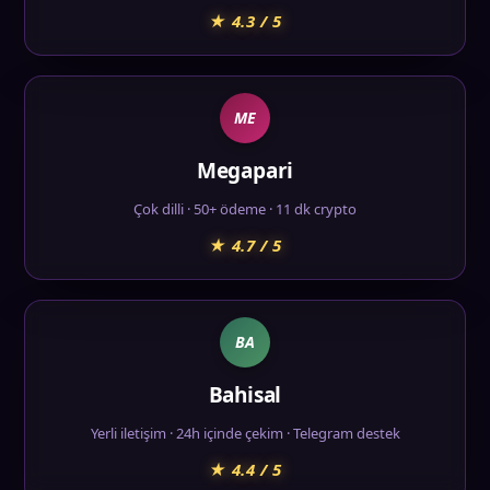
★ 4.3 / 5
Megapari
Çok dilli · 50+ ödeme · 11 dk crypto
★ 4.7 / 5
Bahisal
Yerli iletişim · 24h içinde çekim · Telegram destek
★ 4.4 / 5