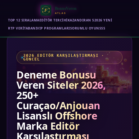
BonusVeren
F
ATLAS
TOP 12 SIRALAMA
EDITÖR TERCIHI
KAZANDIRAN 5
2026 YENİ
RTP VERITABANI
VIP PROGRAMLARI
SORUMLU OYUN
SSS
2026 EDITÖR KARŞILAŞTIRMASI ·
GÜNCEL
Deneme Bonusu
Veren Siteler 2026,
250+
Curaçao/Anjouan
Lisanslı Offshore
Marka Editör
Karşılaştırması