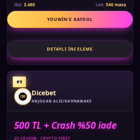
Slot:
3.480
Live:
540 masa
YOUWIN'E KAYDOL
DETAYLI İNCELEME
#9
Dicebet
ANJOUAN ALSI/KAHNAWAKE
500 TL + Crash %50 iade
2X ÇEVRIM · CRYPTO-FIRST