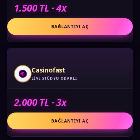
1.500 TL · 4x
BAĞLANTIYI AÇ
Casinofast
LIVE STÜDYO ODAKLI
2.000 TL · 3x
BAĞLANTIYI AÇ