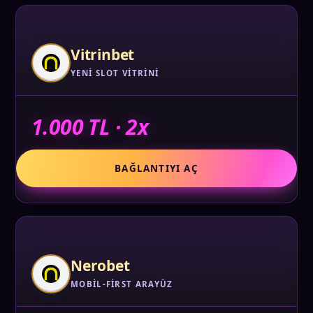
Vitrinbet
YENI SLOT VITRINI
1.000 TL · 2x
BAĞLANTIYI AÇ
Nerobet
MOBIL-FIRST ARAYÜZ