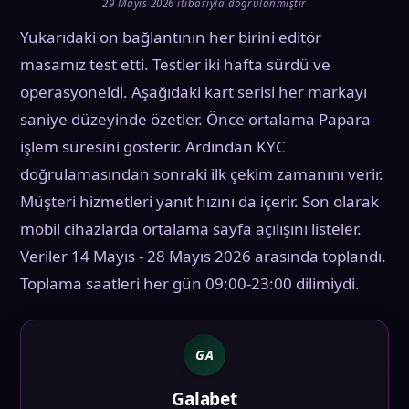
29 Mayıs 2026 itibarıyla doğrulanmıştır
Yukarıdaki on bağlantının her birini editör
masamız test etti. Testler iki hafta sürdü ve
operasyoneldi. Aşağıdaki kart serisi her markayı
saniye düzeyinde özetler. Önce ortalama Papara
işlem süresini gösterir. Ardından KYC
doğrulamasından sonraki ilk çekim zamanını verir.
Müşteri hizmetleri yanıt hızını da içerir. Son olarak
mobil cihazlarda ortalama sayfa açılışını listeler.
Veriler 14 Mayıs - 28 Mayıs 2026 arasında toplandı.
Toplama saatleri her gün 09:00-23:00 dilimiydi.
Galabet