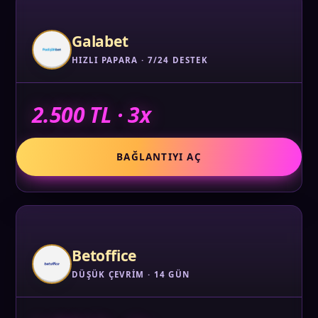
Galabet
HIZLI PAPARA · 7/24 DESTEK
2.500 TL · 3x
BAĞLANTIYI AÇ
Betoffice
DÜŞÜK ÇEVRIM · 14 GÜN