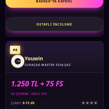
BAHIGO'YA KAYDOL
DETAYLI İNCELEME
#8
Youwin
CURAÇAO MASTER 5536/JAZ
1.250 TL + 75 FS
5X ÇEVRIM · HIZLI KYC
★★★★
Çekim:
8-15 dk