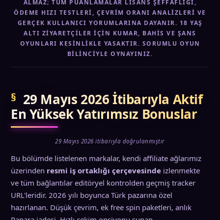
ALMAZ; TÜM PUANLAMALAR LISANS ŞEFFAFLIĞI,
ÖDEME HIZI TESTLERI, ÇEVRIM ORANI ANALIZLERI VE
GERÇEK KULLANICI YORUMLARINA DAYANIR. 18 YAŞ
ALTI ZIYARETÇILER IÇIN KUMAR, BAHIS VE ŞANS
OYUNLARI KESINLIKLE YASAKTIR. SORUMLU OYUN
BILINCIYLE OYNAYINIZ.
29 Mayıs 2026 İtibarıyla Aktif
En Yüksek Yatırımsız Bonuslar
29 Mayıs 2026 itibarıyla doğrulanmıştır
Bu bölümde listelenen markalar, kendi affiliate ağlarımız
üzerinden
resmi iş ortaklığı çerçevesinde
izlenmekte
ve tüm bağlantılar editöryel kontrolden geçmiş tracker
URL'leridir. 2026 yılı boyunca Türk pazarına özel
hazırlanan. Düşük çevrim, ek free spin paketleri, anlık
Papara iadesi. Hızlı çekim opsiyonu sunan