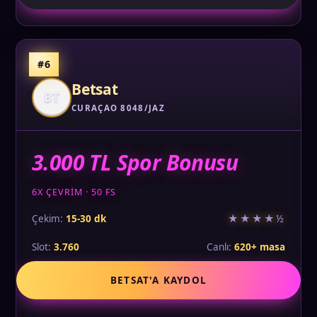
#6
Betsat
BT
CURAÇAO 8048/JAZ
3.000 TL Spor Bonusu
6X ÇEVRIM · 50 FS
★★★★½
Çekim:
15-30 dk
Slot:
3.760
Canlı:
620+ masa
BETSAT'A KAYDOL