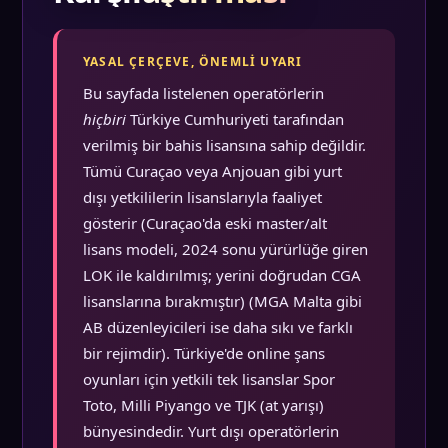
YASAL ÇERÇEVE, ÖNEMLI UYARI
Bu sayfada listelenen operatörlerin
hiçbiri
Türkiye Cumhuriyeti tarafından
verilmiş bir bahis lisansına sahip değildir.
Tümü Curaçao veya Anjouan gibi yurt
dışı yetkililerin lisanslarıyla faaliyet
gösterir (Curaçao'da eski master/alt
lisans modeli, 2024 sonu yürürlüğe giren
LOK ile kaldırılmış; yerini doğrudan CGA
lisanslarına bırakmıştır) (MGA Malta gibi
AB düzenleyicileri ise daha sıkı ve farklı
bir rejimdir). Türkiye'de online şans
oyunları için yetkili tek lisanslar Spor
Toto, Milli Piyango ve TJK (at yarışı)
bünyesindedir. Yurt dışı operatörlerin