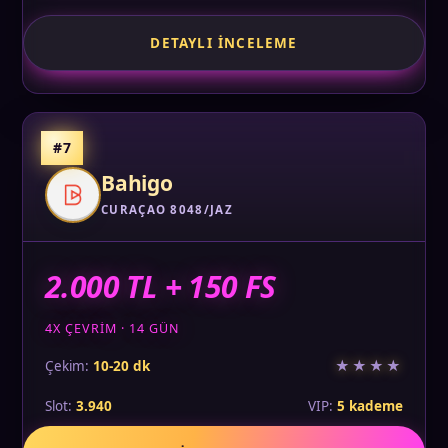
DETAYLI İNCELEME
#7
Bahigo
CURAÇAO 8048/JAZ
2.000 TL + 150 FS
4X ÇEVRIM · 14 GÜN
★★★★
Çekim:
10-20 dk
Slot:
3.940
VIP:
5 kademe