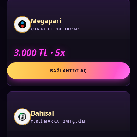
Megapari
ÇOK DILLI · 50+ ÖDEME
3.000 TL · 5x
BAĞLANTIYI AÇ
Bahisal
YERLI MARKA · 24H ÇEKIM