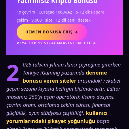
Yatırımsız Kripto Bonusu
1x çevrim · Curaçao 1668/JAZ · 5-12 dk Papara
çekim · 9.000+ slot · 12 dil canlı destek
HEMEN BONUSA ERIŞ →
VEYA TOP 12 SIRALAMASINI INCELE ↓
2
026 takvim yılının ikinci çeyreğine girerken
Türkiye iGaming pazarında
deneme
bonusu veren siteler
arasındaki rekabet,
geçen sezona kıyasla belirgin biçimde arttı. Editör
masamız 250'yi aşan operatörü; lisans dosyası,
çevrim oranı, ortalama çekim süresi, finansal
güçlülük, oyun stüdyosu çeşitliliği.
kullanıcı
yorumlarındaki şikayet yoğunluğu
başta