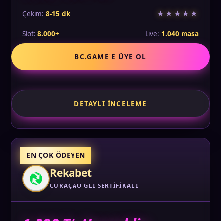
★★★★★
Çekim:
8-15 dk
Slot:
8.000+
Live:
1.040 masa
BC.GAME'E ÜYE OL
DETAYLI İNCELEME
EN ÇOK ÖDEYEN
Rekabet
CURAÇAO GLI SERTIFIKALI