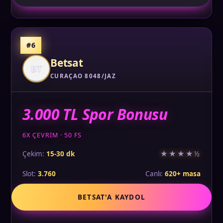
#6
Betsat
BT
CURAÇAO 8048/JAZ
3.000 TL Spor Bonusu
6X ÇEVRIM · 50 FS
★★★★½
Çekim:
15-30 dk
Slot:
3.760
Canlı:
620+ masa
BETSAT'A KAYDOL