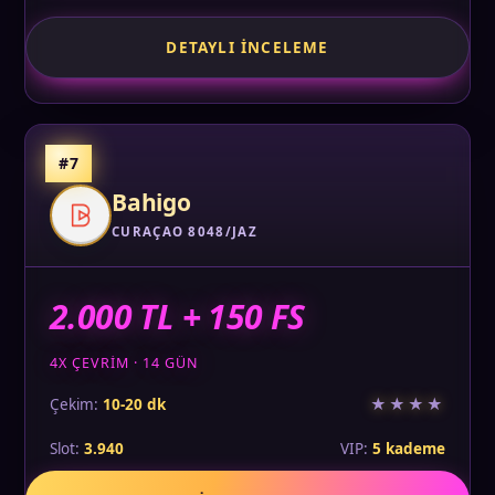
DETAYLI İNCELEME
#7
Bahigo
CURAÇAO 8048/JAZ
2.000 TL + 150 FS
4X ÇEVRIM · 14 GÜN
★★★★
Çekim:
10-20 dk
Slot:
3.940
VIP:
5 kademe