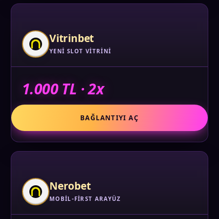
Vitrinbet
YENI SLOT VITRINI
1.000 TL · 2x
BAĞLANTIYI AÇ
Nerobet
MOBIL-FIRST ARAYÜZ