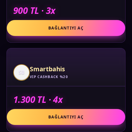
900 TL · 3x
BAĞLANTIYI AÇ
Smartbahis
SB
VIP CASHBACK %20
1.300 TL · 4x
BAĞLANTIYI AÇ