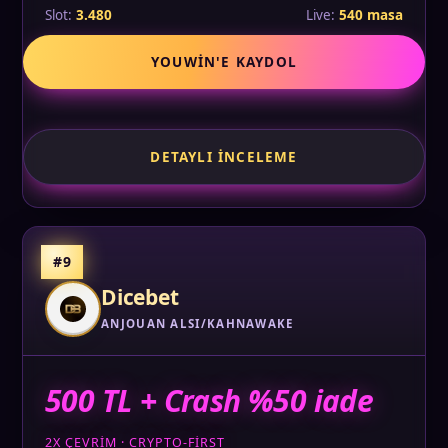
Slot:
3.480
Live:
540 masa
YOUWIN'E KAYDOL
DETAYLI İNCELEME
#9
Dicebet
ANJOUAN ALSI/KAHNAWAKE
500 TL + Crash %50 iade
2X ÇEVRIM · CRYPTO-FIRST