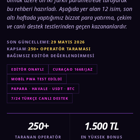
olmak üzere on iki farklı parametrede tarayarak
bu rehberi hazırladı. Aşağıda yer alan 12 isim, son
altı haftada yaptığımız bizzat para yatırma, çekim
ve canlı destek testlerinden geçen kazananlardır.
SON GÜNCELLEME:
29 MAYIS 2026
KAPSAM:
250+ OPERATÖR TARAMASI
BAĞIMSIZ EDITÖR DEĞERLENDIRMESI
EDITÖR ONAYLI
CURAÇAO 1668/JAZ
MOBIL PWA TEST EDILDI
PAPARA · HAVALE · USDT · BTC
7/24 TÜRKÇE CANLI DESTEK
250+
1.500 TL
TARANAN OPERATÖR
EN YÜKSEK BONUS