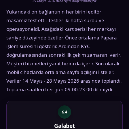
29 Mayıs 2026 itibarıyla doğrulanmıştır
Yukarıdaki on bağlantının her birini editör
masamız test etti. Testler iki hafta sürdü ve
operasyoneldi. Aşağıdaki kart serisi her markayı
saniye düzeyinde özetler. Önce ortalama Papara
işlem süresini gösterir. Ardından KYC
doğrulamasından sonraki ilk çekim zamanını verir.
Müşteri hizmetleri yanıt hızını da içerir. Son olarak
mobil cihazlarda ortalama sayfa açılışını listeler.
Veriler 14 Mayıs - 28 Mayıs 2026 arasında toplandı.
Toplama saatleri her gün 09:00-23:00 dilimiydi.
Galabet