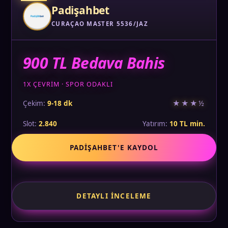
Padişahbet
CURAÇAO MASTER 5536/JAZ
900 TL Bedava Bahis
1X ÇEVRIM · SPOR ODAKLI
★★★½
Çekim:
9-18 dk
Slot:
2.840
Yatırım:
10 TL min.
PADIŞAHBET'E KAYDOL
DETAYLI İNCELEME