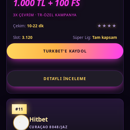
1.000 TL + 100 FS
3X ÇEVRIM · TR-ÖZEL KAMPANYA
★★★★
Çekim:
10-22 dk
Slot:
3.120
Süper Lig:
Tam kapsam
TURKBET'E KAYDOL
DETAYLI İNCELEME
#11
Hitbet
CURAÇAO 8048/JAZ