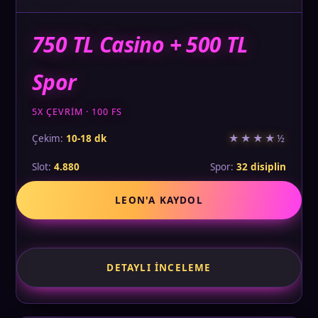
750 TL Casino + 500 TL
Spor
5X ÇEVRIM · 100 FS
★★★★½
Çekim:
10-18 dk
Slot:
4.880
Spor:
32 disiplin
LEON'A KAYDOL
DETAYLI İNCELEME