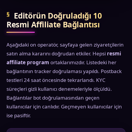
Editörün Doğruladığı 10
Resmi Affiliate Bağlantısı
Aşağıdaki on operatör, sayfaya gelen ziyaretçilerin
satın alma kararını doğrudan etkiler. Hepsi
resmi
affiliate program
ortaklarımızdır. Listedeki her
bağlantının tracker doğrulaması yapıldı. Postback
testleri 24 saat öncesinde tekrarlandı. KYC
süreçleri gizli kullanıcı denemeleriyle ölçüldü.
Bağlantılar bot doğrulamasından geçen
kullanıcılar için canlıdır. Geçmeyen kullanıcılar için
ise pasiftir.