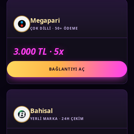
Megapari
ÇOK DILLI · 50+ ÖDEME
3.000 TL · 5x
BAĞLANTIYI AÇ
Bahisal
YERLI MARKA · 24H ÇEKIM