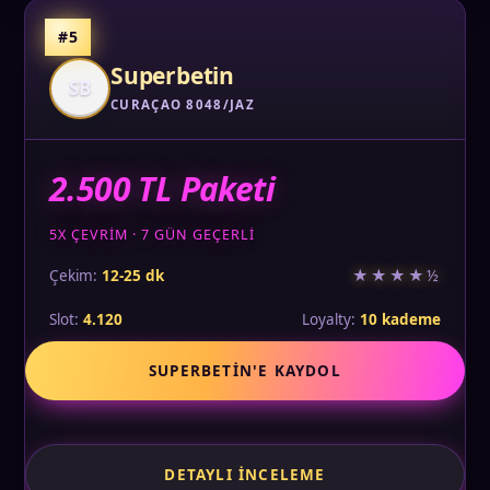
#5
Superbetin
SB
CURAÇAO 8048/JAZ
2.500 TL Paketi
5X ÇEVRIM · 7 GÜN GEÇERLI
★★★★½
Çekim:
12-25 dk
Slot:
4.120
Loyalty:
10 kademe
SUPERBETIN'E KAYDOL
DETAYLI İNCELEME