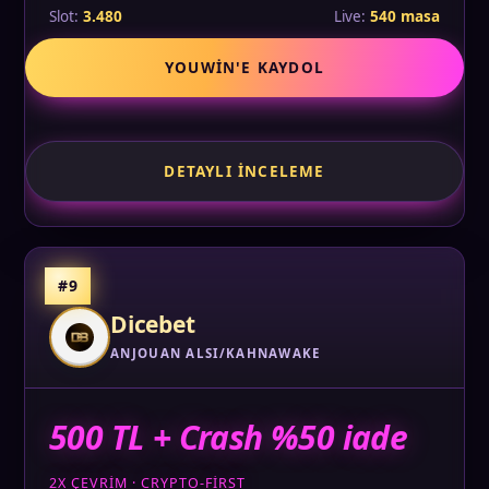
Slot:
3.480
Live:
540 masa
YOUWIN'E KAYDOL
DETAYLI İNCELEME
#9
Dicebet
ANJOUAN ALSI/KAHNAWAKE
500 TL + Crash %50 iade
2X ÇEVRIM · CRYPTO-FIRST