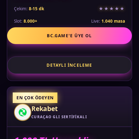
★★★★★
Çekim:
8-15 dk
Slot:
8.000+
Live:
1.040 masa
BC.GAME'E ÜYE OL
DETAYLI İNCELEME
EN ÇOK ÖDEYEN
Rekabet
CURAÇAO GLI SERTIFIKALI