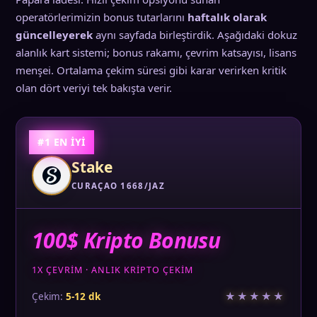
operatörlerimizin bonus tutarlarını
haftalık olarak
güncelleyerek
aynı sayfada birleştirdik. Aşağıdaki dokuz
alanlık kart sistemi; bonus rakamı, çevrim katsayısı, lisans
menşei. Ortalama çekim süresi gibi karar verirken kritik
olan dört veriyi tek bakışta verir.
#1 EN İYİ
Stake
CURAÇAO 1668/JAZ
100$ Kripto Bonusu
1X ÇEVRIM · ANLIK KRIPTO ÇEKIM
★★★★★
Çekim:
5-12 dk