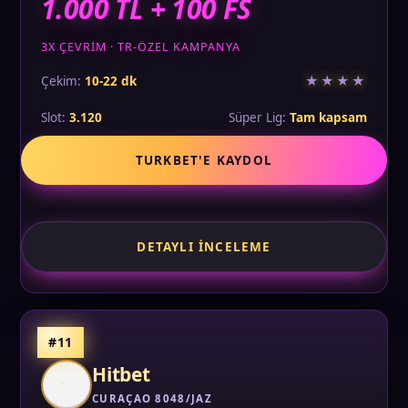
1.000 TL + 100 FS
3X ÇEVRIM · TR-ÖZEL KAMPANYA
★★★★
Çekim:
10-22 dk
Slot:
3.120
Süper Lig:
Tam kapsam
TURKBET'E KAYDOL
DETAYLI İNCELEME
#11
Hitbet
CURAÇAO 8048/JAZ