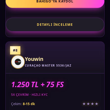
BAHIGO'YA KAYDOL
DETAYLI İNCELEME
#8
Youwin
CURAÇAO MASTER 5536/JAZ
1.250 TL + 75 FS
5X ÇEVRIM · HIZLI KYC
★★★★
Çekim:
8-15 dk