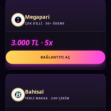
Megapari
ÇOK DILLI · 50+ ÖDEME
3.000 TL · 5x
BAĞLANTIYI AÇ
Bahisal
YERLI MARKA · 24H ÇEKIM