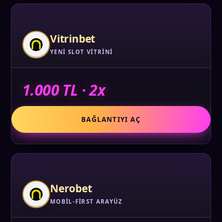
Vitrinbet
YENI SLOT VITRINI
1.000 TL · 2x
BAĞLANTIYI AÇ
Nerobet
MOBIL-FIRST ARAYÜZ