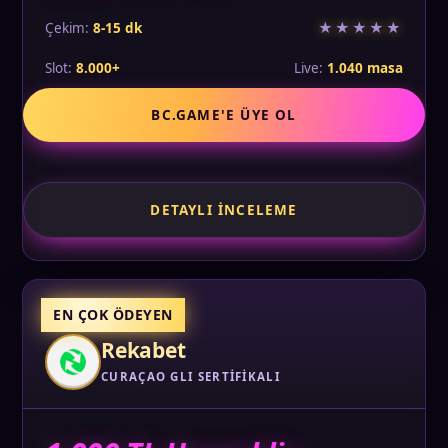
★★★★★
Çekim:
8-15 dk
Slot:
8.000+
Live:
1.040 masa
BC.GAME'E ÜYE OL
DETAYLI İNCELEME
EN ÇOK ÖDEYEN
Rekabet
CURAÇAO GLI SERTIFIKALI