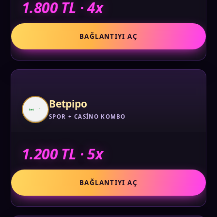
1.800 TL · 4x
BAĞLANTIYI AÇ
Betpipo
SPOR + CASINO KOMBO
1.200 TL · 5x
BAĞLANTIYI AÇ