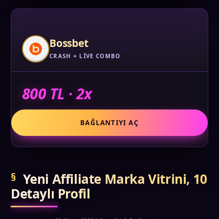
Bossbet
CRASH + LIVE COMBO
800 TL · 2x
BAĞLANTIYI AÇ
Yeni Affiliate Marka Vitrini, 10
Detaylı Profil