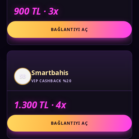
900 TL · 3x
BAĞLANTIYI AÇ
Smartbahis
SB
VIP CASHBACK %20
1.300 TL · 4x
BAĞLANTIYI AÇ