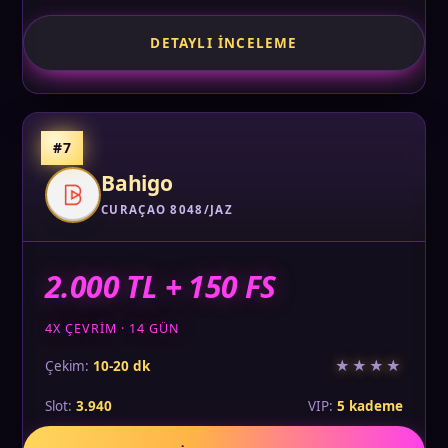
DETAYLI İNCELEME
#7
Bahigo
CURAÇAO 8048/JAZ
2.000 TL + 150 FS
4X ÇEVRIM · 14 GÜN
★★★★
Çekim:
10-20 dk
Slot:
3.940
VIP:
5 kademe