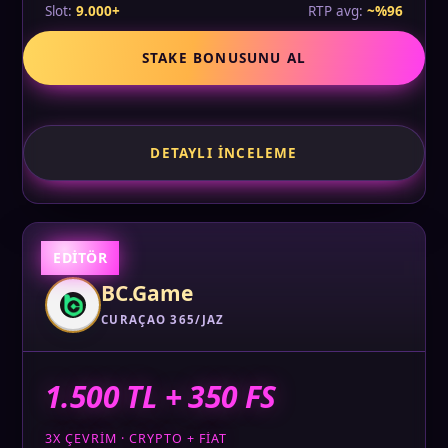
Slot:
9.000+
RTP avg:
~%96
STAKE BONUSUNU AL
DETAYLI İNCELEME
EDİTÖR
BC.Game
CURAÇAO 365/JAZ
1.500 TL + 350 FS
3X ÇEVRIM · CRYPTO + FIAT