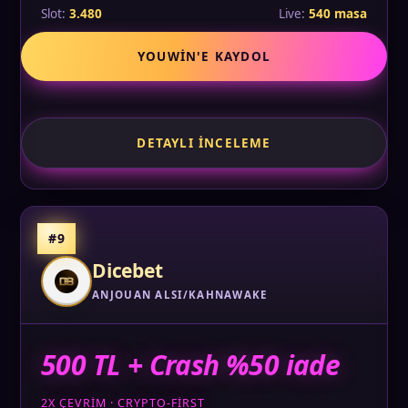
Slot:
3.480
Live:
540 masa
YOUWIN'E KAYDOL
DETAYLI İNCELEME
#9
Dicebet
ANJOUAN ALSI/KAHNAWAKE
500 TL + Crash %50 iade
2X ÇEVRIM · CRYPTO-FIRST