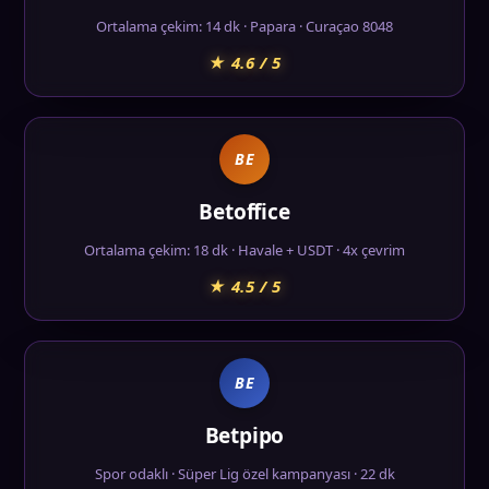
Ortalama çekim: 14 dk · Papara · Curaçao 8048
★ 4.6 / 5
Betoffice
Ortalama çekim: 18 dk · Havale + USDT · 4x çevrim
★ 4.5 / 5
Betpipo
Spor odaklı · Süper Lig özel kampanyası · 22 dk