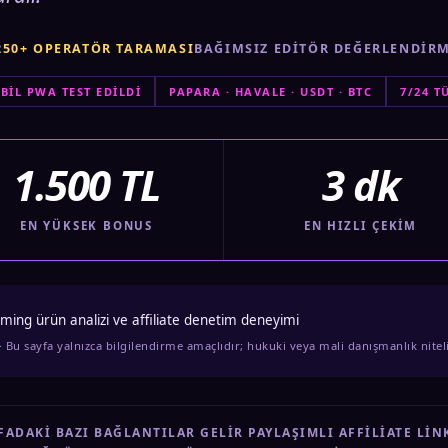
250+ OPERATÖR TARAMASI
BAĞIMSIZ EDITÖR DEĞERLENDIRM
BIL PWA TEST EDILDI
PAPARA · HAVALE · USDT · BTC
7/24 T
1.500 TL
3 dk
EN YÜKSEK BONUS
EN HIZLI ÇEKIM
Gaming ürün analizi ve affiliate denetim deneyimi
· Bu sayfa yalnızca bilgilendirme amaçlıdır; hukuki veya mali danışmanlık nitel
FADAKI BAZI BAĞLANTILAR GELIR PAYLAŞIMLI AFFILIATE LI