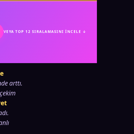
VEYA TOP 12 SIRALAMASINI INCELE ↓
e
de arttı.
 çekim
yet
adı.
anlı