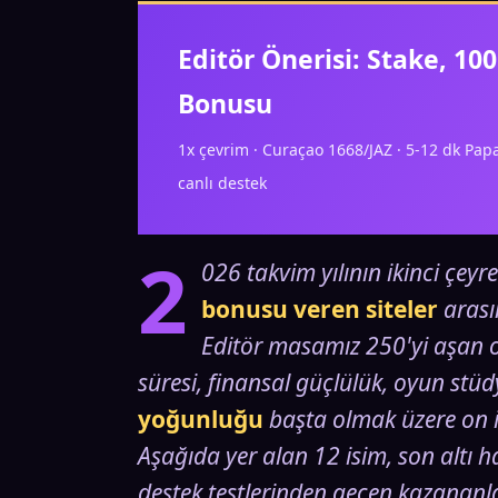
Editör Önerisi: Stake, 100
Bonusu
1x çevrim · Curaçao 1668/JAZ · 5-12 dk Papar
canlı destek
2
026 takvim yılının ikinci çey
bonusu veren siteler
arası
Editör masamız 250'yi aşan o
süresi, finansal güçlülük, oyun stüdy
yoğunluğu
başta olmak üzere on ik
Aşağıda yer alan 12 isim, son altı 
destek testlerinden geçen kazananla