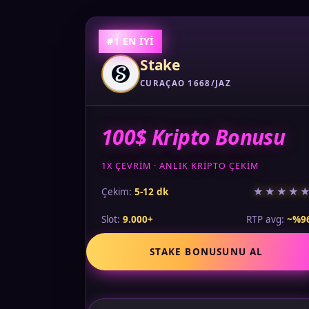
#1 EN İYİ
Stake
CURAÇAO 1668/JAZ
100$ Kripto Bonusu
1X ÇEVRIM · ANLIK KRIPTO ÇEKIM
★★★★
Çekim:
5-12 dk
Slot:
9.000+
RTP avg:
~%9
STAKE BONUSUNU AL