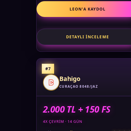
LEON'A KAYDOL
DETAYLI İNCELEME
#7
Bahigo
CURAÇAO 8048/JAZ
2.000 TL + 150 FS
4X ÇEVRIM · 14 GÜN