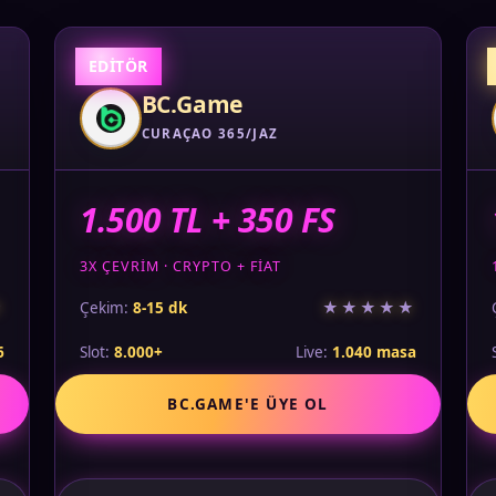
EDİTÖR
BC.Game
CURAÇAO 365/JAZ
1.500 TL + 350 FS
3X ÇEVRIM · CRYPTO + FIAT
★
★★★★★
Çekim:
8-15 dk
6
Slot:
8.000+
Live:
1.040 masa
BC.GAME'E ÜYE OL