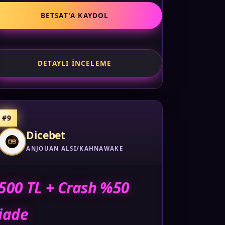
BETSAT'A KAYDOL
DETAYLI İNCELEME
#9
Dicebet
ANJOUAN ALSI/KAHNAWAKE
500 TL + Crash %50
iade