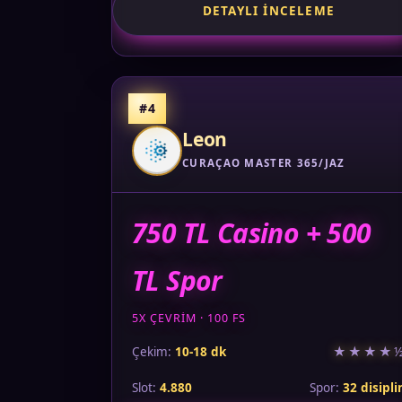
DETAYLI İNCELEME
#4
Leon
CURAÇAO MASTER 365/JAZ
750 TL Casino + 500
TL Spor
5X ÇEVRIM · 100 FS
★★★★
Çekim:
10-18 dk
Slot:
4.880
Spor:
32 disipli