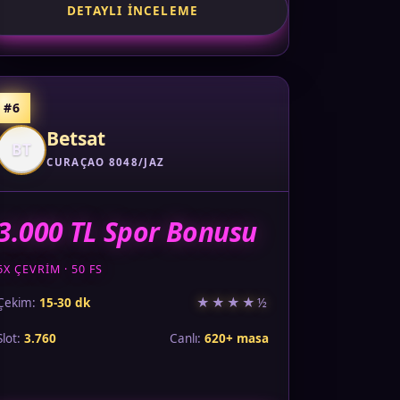
DETAYLI İNCELEME
#6
Betsat
BT
CURAÇAO 8048/JAZ
3.000 TL Spor Bonusu
6X ÇEVRIM · 50 FS
★★★★½
Çekim:
15-30 dk
Slot:
3.760
Canlı:
620+ masa