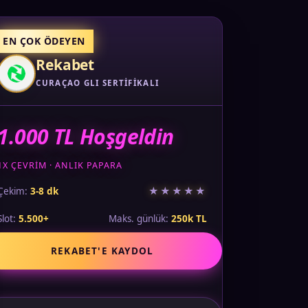
EN ÇOK ÖDEYEN
Rekabet
CURAÇAO GLI SERTIFIKALI
1.000 TL Hoşgeldin
1X ÇEVRIM · ANLIK PAPARA
★★★★★
Çekim:
3-8 dk
Slot:
5.500+
Maks. günlük:
250k TL
REKABET'E KAYDOL