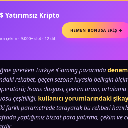
$ Yatırımsız Kripto
HEMEN BONUSA ERIŞ →
a çekim · 9.000+ slot · 12 dil
reğine girerken Türkiye iGaming pazarında
denem
ndaki rekabet, geçen sezona kıyasla belirgin biçim
peratörü; lisans dosyası, çevrim oranı, ortalama
osu çeşitliliği.
kullanıcı yorumlarındaki şika
i farklı parametrede tarayarak bu rehberi hazırl
haftada yaptığımız bizzat para yatırma, çekim ve c
rdır.