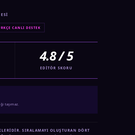
ESI
ÜRKÇE CANLI DESTEK
4.8 / 5
EDITÖR SKORU
iği taşımaz.
NKLERIDIR. SIRALAMAYI OLUŞTURAN DÖRT