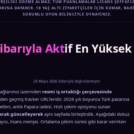
ŞILIĞI ÖDEME ALMAZ; TÜM PUANLAMALAR LISANS ŞEFFAFLIĞ
INA DAYANIR. 18 YAŞ ALTI ZIYARETÇILER IÇIN KUMAR, BAH
SORUMLU OYUN BILINCIYLE OYNAYINIZ.
ibarıyla Aktif En Yüksek
29 Mayıs 2026 itibarıyla doğrulanmıştır
e ağlarımız üzerinden
resmi iş ortaklığı çerçevesinde
den geçmiş tracker URL'leridir. 2026 yılı boyunca Türk pazarına
etleri, anlık Papara iadesi. Hızlı çekim opsiyonu sunan
larak güncelleyerek
aynı sayfada birleştirdik. Aşağıdaki dokuz
ayısı, lisans menşei. Ortalama çekim süresi gibi karar verirken