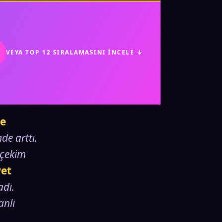
VEYA TOP 12 SIRALAMASINI INCELE ↓
e
de arttı.
 çekim
yet
adı.
anlı