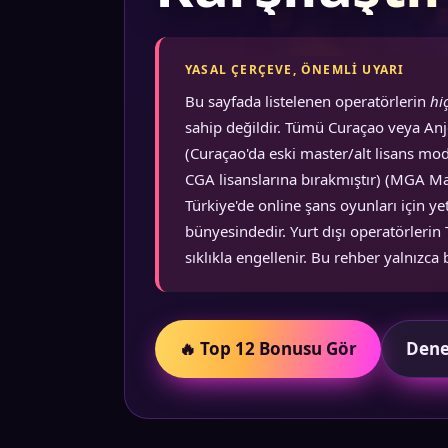
YASAL ÇERÇEVE, ÖNEMLI UYARI
Bu sayfada listelenen operatörlerin
hi
sahip değildir. Tümü Curaçao veya Anjoua
(Curaçao'da eski master/alt lisans mod
CGA lisanslarına bırakmıştır) (MGA Malt
Türkiye'de online şans oyunları için yetk
bünyesindedir. Yurt dışı operatörlerin
sıklıkla engellenir. Bu rehber yalnızca bi
🔥 Top 12 Bonusu Gör
Dene