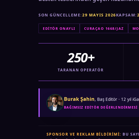
SON GÜNCELLEME:
29 MAYIS 2026
KAPSAM:
EDITÖR ONAYLI
CURAÇAO 1668/JAZ
MO
250+
TARANAN OPERATÖR
Burak Şahin
, Baş Editör · 12 yıl i
BAĞIMSIZ EDITÖR DEĞERLENDIRMESI
SPONSOR VE REKLAM BILDIRIMI:
BU SAY