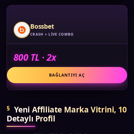
Bossbet
CRASH + LIVE COMBO
800 TL · 2x
BAĞLANTIYI AÇ
Yeni Affiliate Marka Vitrini, 10
Detaylı Profil