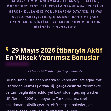
ALMAZ; TÜM PUANLAMALAR LISANS ŞEFFAFLIĞI,
ÖDEME HIZI TESTLERI, ÇEVRIM ORANI ANALIZLERI VE
GERÇEK KULLANICI YORUMLARINA DAYANIR. 18 YAŞ
ALTI ZIYARETÇILER IÇIN KUMAR, BAHIS VE ŞANS
OYUNLARI KESINLIKLE YASAKTIR. SORUMLU OYUN
BILINCIYLE OYNAYINIZ.
29 Mayıs 2026 İtibarıyla Aktif
En Yüksek Yatırımsız Bonuslar
29 Mayıs 2026 itibarıyla doğrulanmıştır
Bu bölümde listelenen markalar, kendi affiliate ağlarımız
üzerinden
resmi iş ortaklığı çerçevesinde
izlenmekte
ve tüm bağlantılar editöryel kontrolden geçmiş tracker
URL'leridir. 2026 yılı boyunca Türk pazarına özel
hazırlanan. Düşük çevrim, ek free spin paketleri, anlık
Papara iadesi. Hızlı çekim opsiyonu sunan