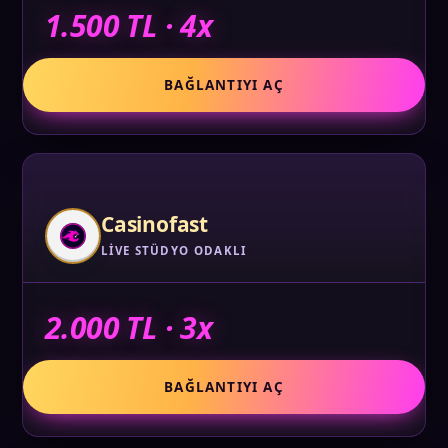
1.500 TL · 4x
BAĞLANTIYI AÇ
Casinofast
LIVE STÜDYO ODAKLI
2.000 TL · 3x
BAĞLANTIYI AÇ