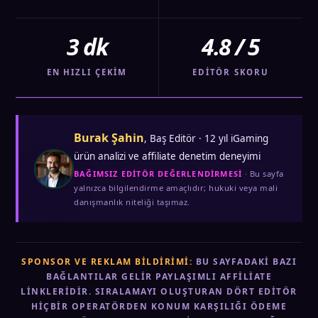
3 dk
4.8 / 5
EN HIZLI ÇEKIM
EDITÖR SKORU
Burak Şahin
, Baş Editör · 12 yıl iGaming
ürün analizi ve affiliate denetim deneyimi
BAĞIMSIZ EDITÖR DEĞERLENDIRMESI
· Bu sayfa
yalnızca bilgilendirme amaçlıdır; hukuki veya mali
danışmanlık niteliği taşımaz.
SPONSOR VE REKLAM BILDIRIMI:
BU SAYFADAKI BAZI
BAĞLANTILAR GELIR PAYLAŞIMLI AFFILIATE
LINKLERIDIR. SIRALAMAYI OLUŞTURAN DÖRT EDITÖR
HIÇBIR OPERATÖRDEN KONUM KARŞILIĞI ÖDEME