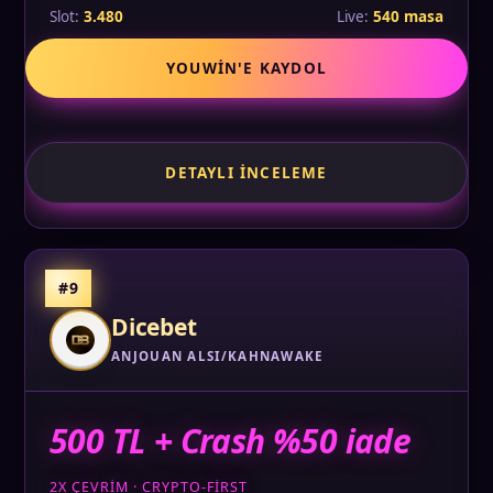
Slot:
3.480
Live:
540 masa
YOUWIN'E KAYDOL
DETAYLI İNCELEME
#9
Dicebet
ANJOUAN ALSI/KAHNAWAKE
500 TL + Crash %50 iade
2X ÇEVRIM · CRYPTO-FIRST