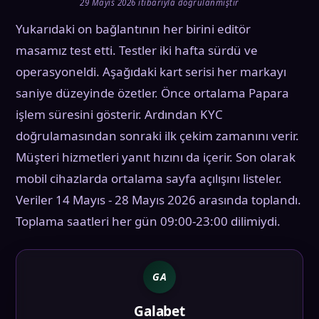
29 Mayıs 2026 itibarıyla doğrulanmıştır
Yukarıdaki on bağlantının her birini editör
masamız test etti. Testler iki hafta sürdü ve
operasyoneldi. Aşağıdaki kart serisi her markayı
saniye düzeyinde özetler. Önce ortalama Papara
işlem süresini gösterir. Ardından KYC
doğrulamasından sonraki ilk çekim zamanını verir.
Müşteri hizmetleri yanıt hızını da içerir. Son olarak
mobil cihazlarda ortalama sayfa açılışını listeler.
Veriler 14 Mayıs - 28 Mayıs 2026 arasında toplandı.
Toplama saatleri her gün 09:00-23:00 dilimiydi.
Galabet