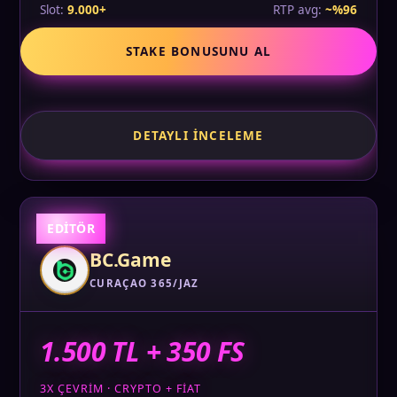
Slot:
9.000+
RTP avg:
~%96
STAKE BONUSUNU AL
DETAYLI İNCELEME
EDİTÖR
BC.Game
CURAÇAO 365/JAZ
1.500 TL + 350 FS
3X ÇEVRIM · CRYPTO + FIAT