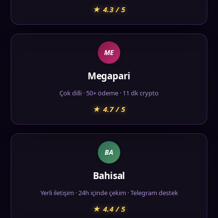
★ 4.3 / 5
Megapari
Çok dilli · 50+ ödeme · 11 dk crypto
★ 4.7 / 5
Bahisal
Yerli iletişim · 24h içinde çekim · Telegram destek
★ 4.4 / 5