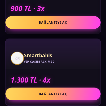
900 TL · 3x
BAĞLANTIYI AÇ
Smartbahis
SB
VIP CASHBACK %20
1.300 TL · 4x
BAĞLANTIYI AÇ