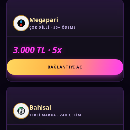
Megapari
ÇOK DILLI · 50+ ÖDEME
3.000 TL · 5x
BAĞLANTIYI AÇ
Bahisal
YERLI MARKA · 24H ÇEKIM