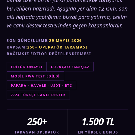
olmak üzere on iki farklı parametrede tarayarak
bu rehberi hazırladı. Aşağıda yer alan 12 isim, son
altı haftada yaptığımız bizzat para yatırma, çekim
ve canlı destek testlerinden geçen kazananlardır.
SON GÜNCELLEME:
29 MAYIS 2026
KAPSAM:
250+ OPERATÖR TARAMASI
BAĞIMSIZ EDITÖR DEĞERLENDIRMESI
EDITÖR ONAYLI
CURAÇAO 1668/JAZ
MOBIL PWA TEST EDILDI
PAPARA · HAVALE · USDT · BTC
7/24 TÜRKÇE CANLI DESTEK
250+
1.500 TL
TARANAN OPERATÖR
EN YÜKSEK BONUS