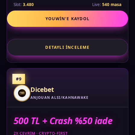
Slot:
3.480
Live:
540 masa
YOUWIN'E KAYDOL
DETAYLI İNCELEME
#9
Dicebet
ANJOUAN ALSI/KAHNAWAKE
500 TL + Crash %50 iade
2X ÇEVRIM · CRYPTO-FIRST