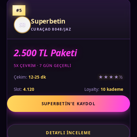
#5
Superbetin
SB
CURAÇAO 8048/JAZ
2.500 TL Paketi
5X ÇEVRIM · 7 GÜN GEÇERLI
★★★★½
Çekim:
12-25 dk
Slot:
4.120
Loyalty:
10 kademe
SUPERBETIN'E KAYDOL
DETAYLI İNCELEME