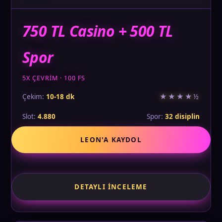
750 TL Casino + 500 TL
Spor
5X ÇEVRIM · 100 FS
★★★★½
Çekim:
10-18 dk
Slot:
4.880
Spor:
32 disiplin
LEON'A KAYDOL
DETAYLI İNCELEME