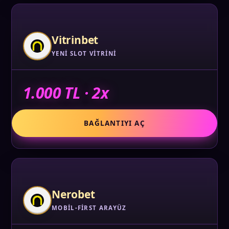
Vitrinbet
YENI SLOT VITRINI
1.000 TL · 2x
BAĞLANTIYI AÇ
Nerobet
MOBIL-FIRST ARAYÜZ