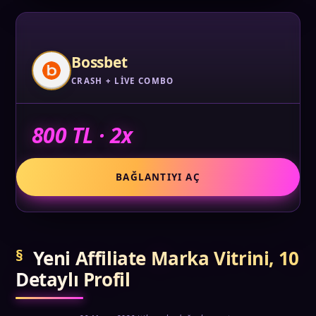
Bossbet
CRASH + LIVE COMBO
800 TL · 2x
BAĞLANTIYI AÇ
Yeni Affiliate Marka Vitrini, 10
Detaylı Profil