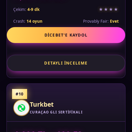
★★★★
Çekim:
4-9 dk
Crash:
14 oyun
Provably Fair:
Evet
DICEBET'E KAYDOL
DETAYLI İNCELEME
#10
Turkbet
CURAÇAO GLI SERTIFIKALI