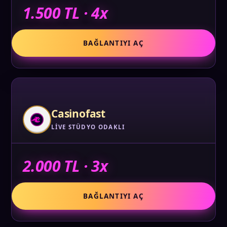
1.500 TL · 4x
BAĞLANTIYI AÇ
Casinofast
LIVE STÜDYO ODAKLI
2.000 TL · 3x
BAĞLANTIYI AÇ