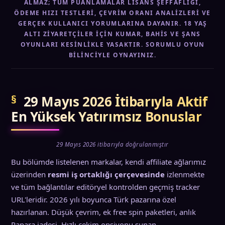
ALMAZ; TÜM PUANLAMALAR LISANS ŞEFFAFLIĞI,
ÖDEME HIZI TESTLERI, ÇEVRIM ORANI ANALIZLERI VE
GERÇEK KULLANICI YORUMLARINA DAYANIR. 18 YAŞ
ALTI ZIYARETÇILER IÇIN KUMAR, BAHIS VE ŞANS
OYUNLARI KESINLIKLE YASAKTIR. SORUMLU OYUN
BILINCIYLE OYNAYINIZ.
29 Mayıs 2026 İtibarıyla Aktif
En Yüksek Yatırımsız Bonuslar
29 Mayıs 2026 itibarıyla doğrulanmıştır
Bu bölümde listelenen markalar, kendi affiliate ağlarımız
üzerinden
resmi iş ortaklığı çerçevesinde
izlenmekte
ve tüm bağlantılar editöryel kontrolden geçmiş tracker
URL'leridir. 2026 yılı boyunca Türk pazarına özel
hazırlanan. Düşük çevrim, ek free spin paketleri, anlık
Papara iadesi. Hızlı çekim opsiyonu sunan