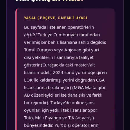
YASAL ÇERÇEVE, ÖNEMLI UYARI
Bu sayfada listelenen operatörlerin
hiçbiri
Türkiye Cumhuriyeti tarafından
verilmiş bir bahis lisansına sahip değildir.
Tümü Curaçao veya Anjouan gibi yurt
dışı yetkililerin lisanslarıyla faaliyet
gösterir (Curaçao'da eski master/alt
lisans modeli, 2024 sonu yürürlüğe giren
LOK ile kaldırılmış; yerini doğrudan CGA
lisanslarına bırakmıştır) (MGA Malta gibi
AB düzenleyicileri ise daha sıkı ve farklı
bir rejimdir). Türkiye'de online şans
oyunları için yetkili tek lisanslar Spor
Toto, Milli Piyango ve TJK (at yarışı)
bünyesindedir. Yurt dışı operatörlerin