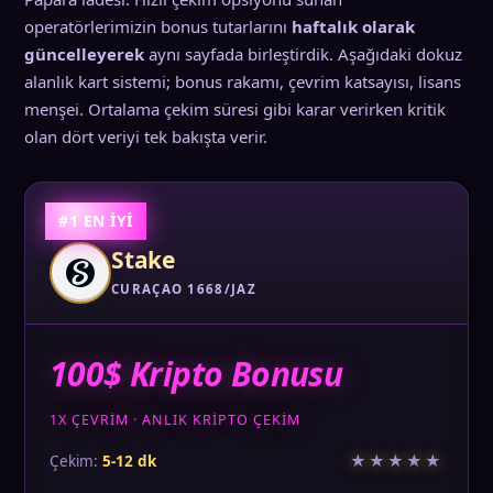
operatörlerimizin bonus tutarlarını
haftalık olarak
güncelleyerek
aynı sayfada birleştirdik. Aşağıdaki dokuz
alanlık kart sistemi; bonus rakamı, çevrim katsayısı, lisans
menşei. Ortalama çekim süresi gibi karar verirken kritik
olan dört veriyi tek bakışta verir.
#1 EN İYİ
Stake
CURAÇAO 1668/JAZ
100$ Kripto Bonusu
1X ÇEVRIM · ANLIK KRIPTO ÇEKIM
★★★★★
Çekim:
5-12 dk