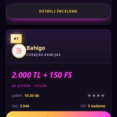
DETAYLI İNCELEME
#7
Bahigo
CURAÇAO 8048/JAZ
2.000 TL + 150 FS
4X ÇEVRIM · 14 GÜN
★★★★
Çekim:
10-20 dk
Slot:
3.940
VIP:
5 kademe