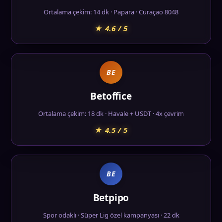
Ortalama çekim: 14 dk · Papara · Curaçao 8048
★ 4.6 / 5
Betoffice
Ortalama çekim: 18 dk · Havale + USDT · 4x çevrim
★ 4.5 / 5
Betpipo
Spor odaklı · Süper Lig özel kampanyası · 22 dk