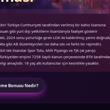
çbiri
Türkiye Cumhuriyeti tarafından verilmiş bir bahis lisansına
n gibi yurt dışı yetkililerin lisanslarıyla faaliyet gösterir
eli, 2024 sonu yürürlüğe giren LOK ile kaldırılmış; yerini doğrud
a gibi AB düzenleyicileri ise daha sıkı ve farklı bir rejimdir).
ili tek lisanslar Spor Toto, Milli Piyango ve TJK (at yarışı)
 Türkiye'den erişimi 7258 Sayılı Kanun çerçevesinde BTK tarafında
lgi amaçlıdır. 18 yaş altı kullanıcılar için kesinlikle yasaktır.
me Bonusu Nedir?