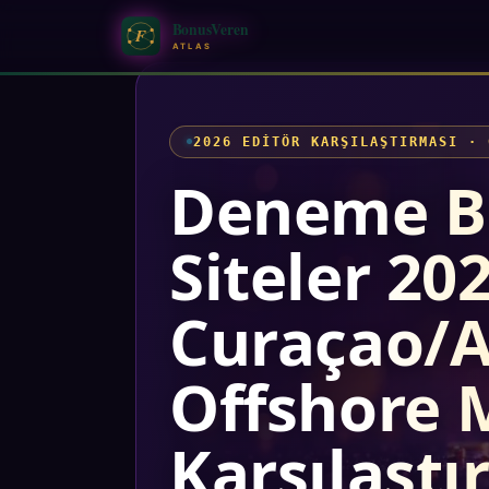
BonusVeren
F
ATLAS
2026 EDITÖR KARŞILAŞTIRMASI · 
Deneme B
Siteler 20
Curaçao/A
Offshore 
Karşılaştı