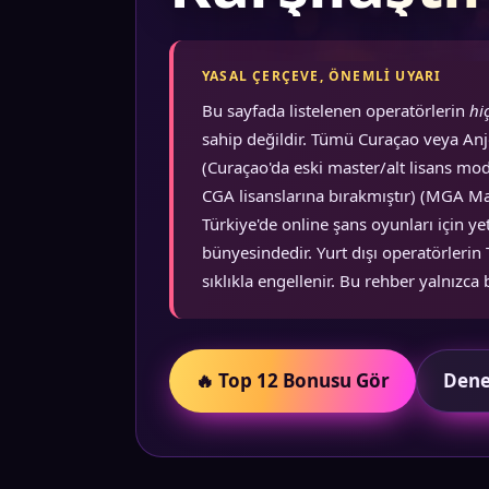
YASAL ÇERÇEVE, ÖNEMLI UYARI
Bu sayfada listelenen operatörlerin
hi
sahip değildir. Tümü Curaçao veya Anjoua
(Curaçao'da eski master/alt lisans mod
CGA lisanslarına bırakmıştır) (MGA Malt
Türkiye'de online şans oyunları için yetk
bünyesindedir. Yurt dışı operatörlerin
sıklıkla engellenir. Bu rehber yalnızca bi
🔥 Top 12 Bonusu Gör
Dene