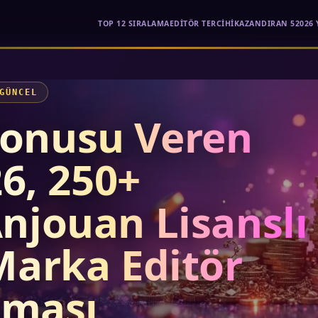
TOP 12 SIRALAMA
EDITÖR TERCIHI
KAZANDIRAN 5
2026 
GÜNCEL
onusu Veren
26, 250+
njouan Lisanslı
Marka Editör
rması