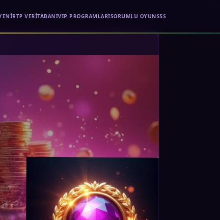
YENİ
RTP VERITABANI
VIP PROGRAMLARI
SORUMLU OYUN
SSS