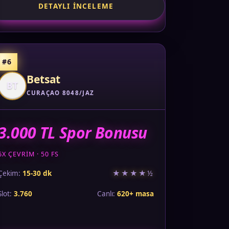
DETAYLI İNCELEME
#6
Betsat
BT
CURAÇAO 8048/JAZ
3.000 TL Spor Bonusu
6X ÇEVRIM · 50 FS
★★★★½
Çekim:
15-30 dk
Slot:
3.760
Canlı:
620+ masa