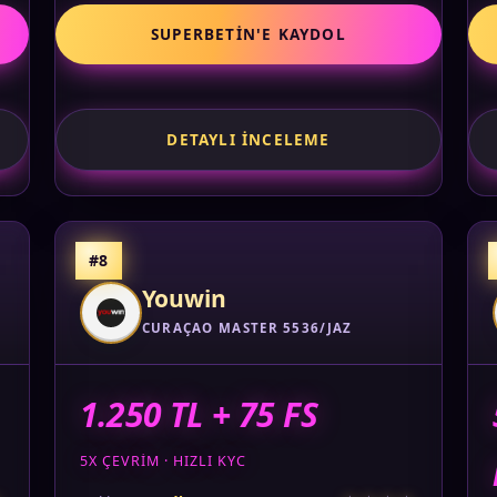
SUPERBETIN'E KAYDOL
DETAYLI İNCELEME
#8
Youwin
CURAÇAO MASTER 5536/JAZ
1.250 TL + 75 FS
5X ÇEVRIM · HIZLI KYC