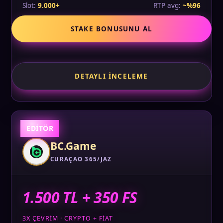
Slot:
9.000+
RTP avg:
~%96
STAKE BONUSUNU AL
DETAYLI İNCELEME
EDİTÖR
BC.Game
CURAÇAO 365/JAZ
1.500 TL + 350 FS
3X ÇEVRIM · CRYPTO + FIAT