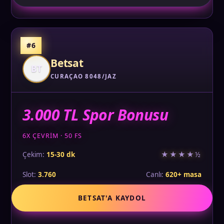
#6
Betsat
BT
CURAÇAO 8048/JAZ
3.000 TL Spor Bonusu
6X ÇEVRIM · 50 FS
★★★★½
Çekim:
15-30 dk
Slot:
3.760
Canlı:
620+ masa
BETSAT'A KAYDOL