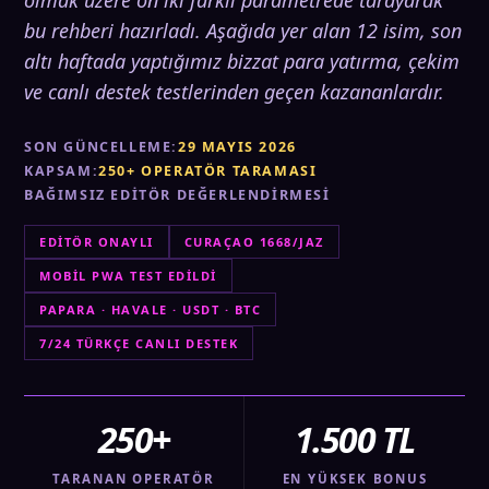
olmak üzere on iki farklı parametrede tarayarak
bu rehberi hazırladı. Aşağıda yer alan 12 isim, son
altı haftada yaptığımız bizzat para yatırma, çekim
ve canlı destek testlerinden geçen kazananlardır.
SON GÜNCELLEME:
29 MAYIS 2026
KAPSAM:
250+ OPERATÖR TARAMASI
BAĞIMSIZ EDITÖR DEĞERLENDIRMESI
EDITÖR ONAYLI
CURAÇAO 1668/JAZ
MOBIL PWA TEST EDILDI
PAPARA · HAVALE · USDT · BTC
7/24 TÜRKÇE CANLI DESTEK
250+
1.500 TL
TARANAN OPERATÖR
EN YÜKSEK BONUS