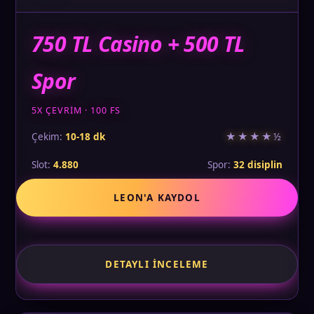
750 TL Casino + 500 TL
Spor
5X ÇEVRIM · 100 FS
★★★★½
Çekim:
10-18 dk
Slot:
4.880
Spor:
32 disiplin
LEON'A KAYDOL
DETAYLI İNCELEME