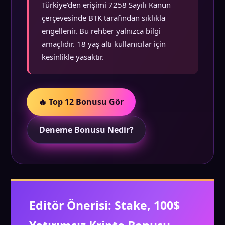
Türkiye'den erişimi 7258 Sayılı Kanun
çerçevesinde BTK tarafından sıklıkla
engellenir. Bu rehber yalnızca bilgi
amaçlıdır. 18 yaş altı kullanıcılar için
kesinlikle yasaktır.
🔥 Top 12 Bonusu Gör
Deneme Bonusu Nedir?
Editör Önerisi: Stake, 100$