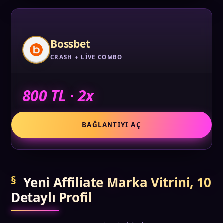
Bossbet
CRASH + LIVE COMBO
800 TL · 2x
BAĞLANTIYI AÇ
Yeni Affiliate Marka Vitrini, 10
Detaylı Profil