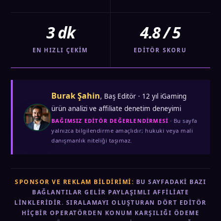
3 dk
4.8 / 5
EN HIZLI ÇEKIM
EDITÖR SKORU
Burak Şahin
, Baş Editör · 12 yıl iGaming
ürün analizi ve affiliate denetim deneyimi
BAĞIMSIZ EDITÖR DEĞERLENDIRMESI
· Bu sayfa
yalnızca bilgilendirme amaçlıdır; hukuki veya mali
danışmanlık niteliği taşımaz.
SPONSOR VE REKLAM BILDIRIMI:
BU SAYFADAKI BAZI
BAĞLANTILAR GELIR PAYLAŞIMLI AFFILIATE
LINKLERIDIR. SIRALAMAYI OLUŞTURAN DÖRT EDITÖR
HIÇBIR OPERATÖRDEN KONUM KARŞILIĞI ÖDEME