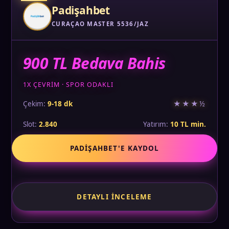
Padişahbet
CURAÇAO MASTER 5536/JAZ
900 TL Bedava Bahis
1X ÇEVRIM · SPOR ODAKLI
★★★½
Çekim:
9-18 dk
Slot:
2.840
Yatırım:
10 TL min.
PADIŞAHBET'E KAYDOL
DETAYLI İNCELEME