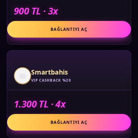
900 TL · 3x
BAĞLANTIYI AÇ
Smartbahis
SB
VIP CASHBACK %20
1.300 TL · 4x
BAĞLANTIYI AÇ