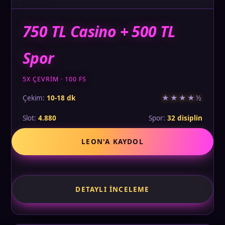
750 TL Casino + 500 TL
Spor
5X ÇEVRIM · 100 FS
★★★★½
Çekim:
10-18 dk
Slot:
4.880
Spor:
32 disiplin
LEON'A KAYDOL
DETAYLI İNCELEME