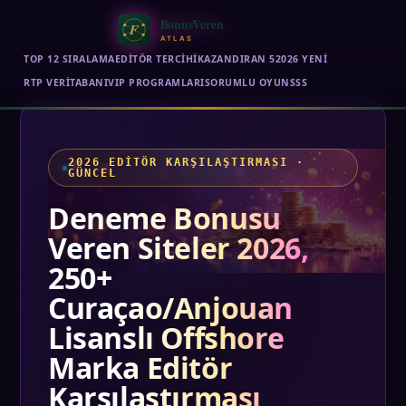
BonusVeren
F
ATLAS
TOP 12 SIRALAMA
EDITÖR TERCIHI
KAZANDIRAN 5
2026 YENİ
RTP VERITABANI
VIP PROGRAMLARI
SORUMLU OYUN
SSS
2026 EDITÖR KARŞILAŞTIRMASI ·
GÜNCEL
Deneme Bonusu
Veren Siteler 2026,
250+
Curaçao/Anjouan
Lisanslı Offshore
Marka Editör
Karşılaştırması