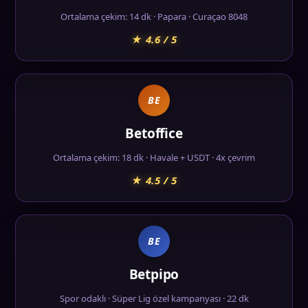
Ortalama çekim: 14 dk · Papara · Curaçao 8048
★ 4.6 / 5
Betoffice
Ortalama çekim: 18 dk · Havale + USDT · 4x çevrim
★ 4.5 / 5
Betpipo
Spor odaklı · Süper Lig özel kampanyası · 22 dk