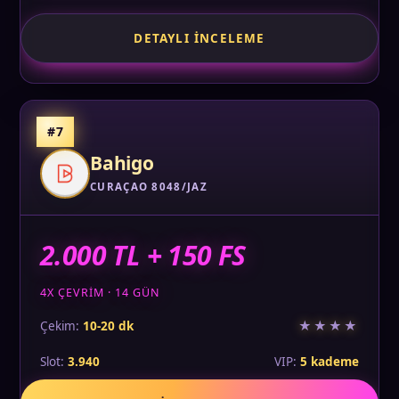
DETAYLI İNCELEME
#7
Bahigo
CURAÇAO 8048/JAZ
2.000 TL + 150 FS
4X ÇEVRIM · 14 GÜN
★★★★
Çekim:
10-20 dk
Slot:
3.940
VIP:
5 kademe