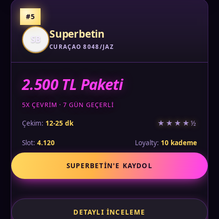
#5
Superbetin
SB
CURAÇAO 8048/JAZ
2.500 TL Paketi
5X ÇEVRIM · 7 GÜN GEÇERLI
★★★★½
Çekim:
12-25 dk
Slot:
4.120
Loyalty:
10 kademe
SUPERBETIN'E KAYDOL
DETAYLI İNCELEME