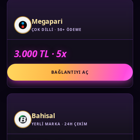
Megapari
ÇOK DILLI · 50+ ÖDEME
3.000 TL · 5x
BAĞLANTIYI AÇ
Bahisal
YERLI MARKA · 24H ÇEKIM