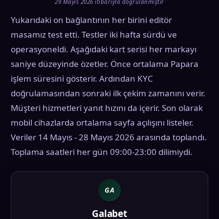
29 Mayıs 2026 itibarıyla doğrulanmıştır
Yukarıdaki on bağlantının her birini editör
masamız test etti. Testler iki hafta sürdü ve
operasyoneldi. Aşağıdaki kart serisi her markayı
saniye düzeyinde özetler. Önce ortalama Papara
işlem süresini gösterir. Ardından KYC
doğrulamasından sonraki ilk çekim zamanını verir.
Müşteri hizmetleri yanıt hızını da içerir. Son olarak
mobil cihazlarda ortalama sayfa açılışını listeler.
Veriler 14 Mayıs - 28 Mayıs 2026 arasında toplandı.
Toplama saatleri her gün 09:00-23:00 dilimiydi.
Galabet