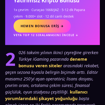
Yatırımsız Kripto Bonusu
1x çevrim · Curaçao 1668/JAZ · 5-12 dk Papara
çekim · 9.000+ slot · 12 dil canlı destek
HEMEN BONUSA ERIŞ →
VEYA TOP 12 SIRALAMASINI INCELE ↓
2
026 takvim yılının ikinci çeyreğine girerken
Türkiye iGaming pazarında
deneme
bonusu veren siteler
arasındaki rekabet,
geçen sezona kıyasla belirgin biçimde arttı. Editör
masamız 250'yi aşan operatörü; lisans dosyası,
çevrim oranı, ortalama çekim süresi, finansal
güçlülük, oyun stüdyosu çeşitliliği.
kullanıcı
yorumlarındaki şikayet yoğunluğu
başta