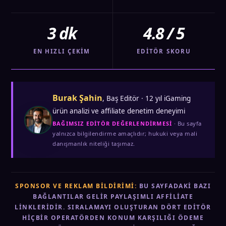
3 dk
4.8 / 5
EN HIZLI ÇEKIM
EDITÖR SKORU
Burak Şahin
, Baş Editör · 12 yıl iGaming
ürün analizi ve affiliate denetim deneyimi
BAĞIMSIZ EDITÖR DEĞERLENDIRMESI
· Bu sayfa
yalnızca bilgilendirme amaçlıdır; hukuki veya mali
danışmanlık niteliği taşımaz.
SPONSOR VE REKLAM BILDIRIMI:
BU SAYFADAKI BAZI
BAĞLANTILAR GELIR PAYLAŞIMLI AFFILIATE
LINKLERIDIR. SIRALAMAYI OLUŞTURAN DÖRT EDITÖR
HIÇBIR OPERATÖRDEN KONUM KARŞILIĞI ÖDEME