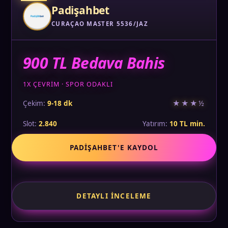
Padişahbet
CURAÇAO MASTER 5536/JAZ
900 TL Bedava Bahis
1X ÇEVRIM · SPOR ODAKLI
★★★½
Çekim:
9-18 dk
Slot:
2.840
Yatırım:
10 TL min.
PADIŞAHBET'E KAYDOL
DETAYLI İNCELEME