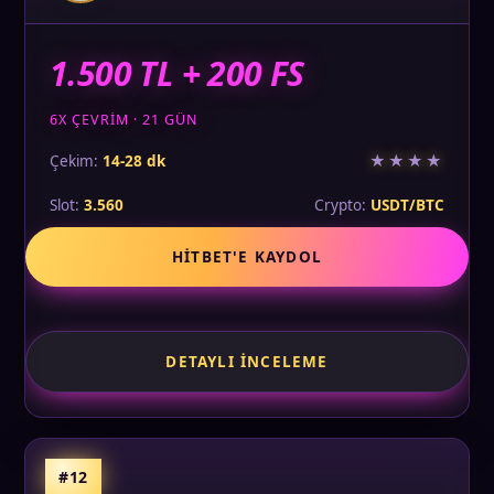
1.500 TL + 200 FS
6X ÇEVRIM · 21 GÜN
★★★★
Çekim:
14-28 dk
Slot:
3.560
Crypto:
USDT/BTC
HITBET'E KAYDOL
DETAYLI İNCELEME
#12