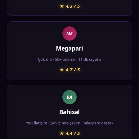
★ 4.3 / 5
Megapari
Çok dilli · 50+ ödeme · 11 dk crypto
★ 4.7 / 5
Bahisal
Yerli iletişim · 24h içinde çekim · Telegram destek
★ 4.4 / 5