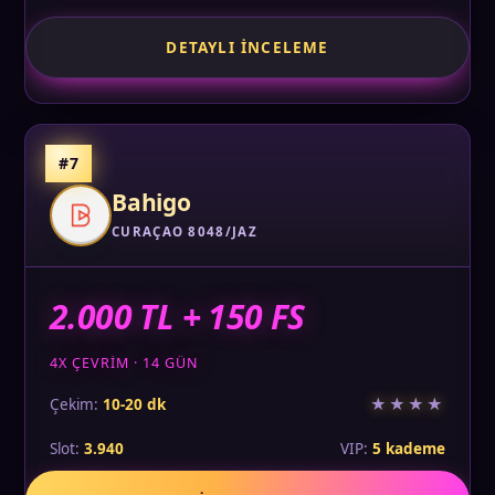
DETAYLI İNCELEME
#7
Bahigo
CURAÇAO 8048/JAZ
2.000 TL + 150 FS
4X ÇEVRIM · 14 GÜN
★★★★
Çekim:
10-20 dk
Slot:
3.940
VIP:
5 kademe