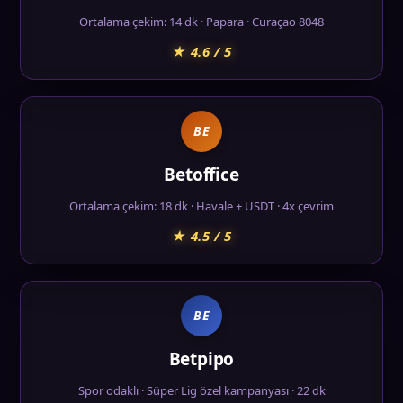
Ortalama çekim: 14 dk · Papara · Curaçao 8048
★ 4.6 / 5
Betoffice
Ortalama çekim: 18 dk · Havale + USDT · 4x çevrim
★ 4.5 / 5
Betpipo
Spor odaklı · Süper Lig özel kampanyası · 22 dk