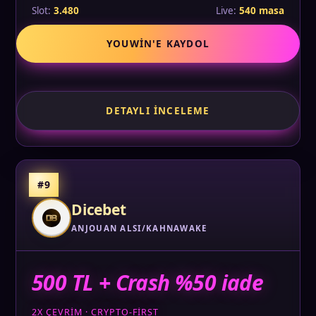
Slot:
3.480
Live:
540 masa
YOUWIN'E KAYDOL
DETAYLI İNCELEME
#9
Dicebet
ANJOUAN ALSI/KAHNAWAKE
500 TL + Crash %50 iade
2X ÇEVRIM · CRYPTO-FIRST