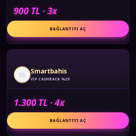
900 TL · 3x
BAĞLANTIYI AÇ
Smartbahis
SB
VIP CASHBACK %20
1.300 TL · 4x
BAĞLANTIYI AÇ