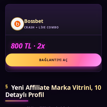
Bossbet
CRASH + LIVE COMBO
800 TL · 2x
BAĞLANTIYI AÇ
Yeni Affiliate Marka Vitrini, 10
Detaylı Profil