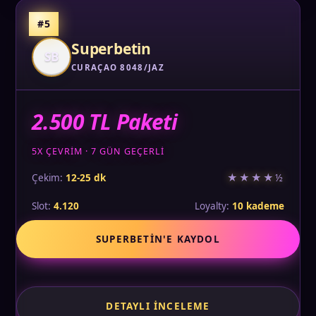
#5
Superbetin
SB
CURAÇAO 8048/JAZ
2.500 TL Paketi
5X ÇEVRIM · 7 GÜN GEÇERLI
★★★★½
Çekim:
12-25 dk
Slot:
4.120
Loyalty:
10 kademe
SUPERBETIN'E KAYDOL
DETAYLI İNCELEME