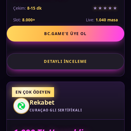
★★★★★
Çekim:
8-15 dk
Slot:
8.000+
Live:
1.040 masa
BC.GAME'E ÜYE OL
DETAYLI İNCELEME
EN ÇOK ÖDEYEN
Rekabet
CURAÇAO GLI SERTIFIKALI