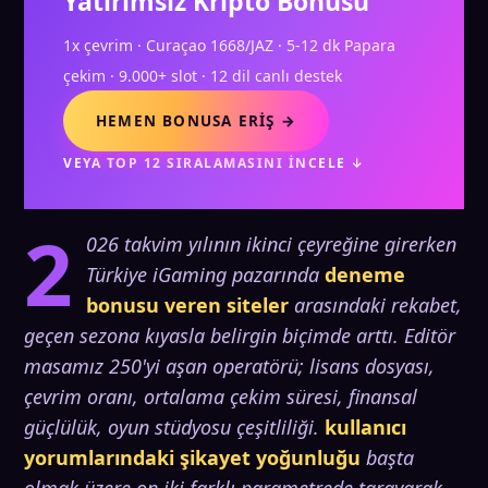
Yatırımsız Kripto Bonusu
1x çevrim · Curaçao 1668/JAZ · 5-12 dk Papara
çekim · 9.000+ slot · 12 dil canlı destek
HEMEN BONUSA ERIŞ →
VEYA TOP 12 SIRALAMASINI INCELE ↓
2
026 takvim yılının ikinci çeyreğine girerken
Türkiye iGaming pazarında
deneme
bonusu veren siteler
arasındaki rekabet,
geçen sezona kıyasla belirgin biçimde arttı. Editör
masamız 250'yi aşan operatörü; lisans dosyası,
çevrim oranı, ortalama çekim süresi, finansal
güçlülük, oyun stüdyosu çeşitliliği.
kullanıcı
yorumlarındaki şikayet yoğunluğu
başta