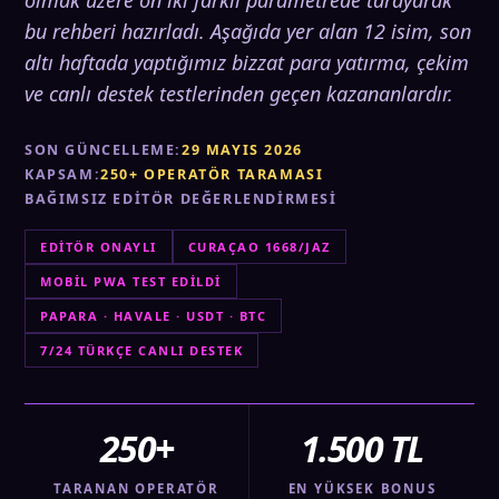
olmak üzere on iki farklı parametrede tarayarak
bu rehberi hazırladı. Aşağıda yer alan 12 isim, son
altı haftada yaptığımız bizzat para yatırma, çekim
ve canlı destek testlerinden geçen kazananlardır.
SON GÜNCELLEME:
29 MAYIS 2026
KAPSAM:
250+ OPERATÖR TARAMASI
BAĞIMSIZ EDITÖR DEĞERLENDIRMESI
EDITÖR ONAYLI
CURAÇAO 1668/JAZ
MOBIL PWA TEST EDILDI
PAPARA · HAVALE · USDT · BTC
7/24 TÜRKÇE CANLI DESTEK
250+
1.500 TL
TARANAN OPERATÖR
EN YÜKSEK BONUS