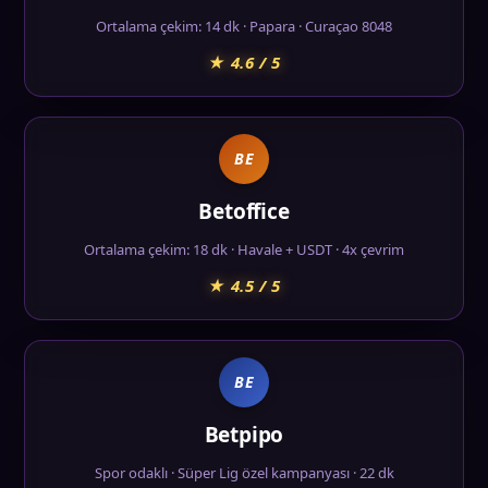
Ortalama çekim: 14 dk · Papara · Curaçao 8048
★ 4.6 / 5
Betoffice
Ortalama çekim: 18 dk · Havale + USDT · 4x çevrim
★ 4.5 / 5
Betpipo
Spor odaklı · Süper Lig özel kampanyası · 22 dk