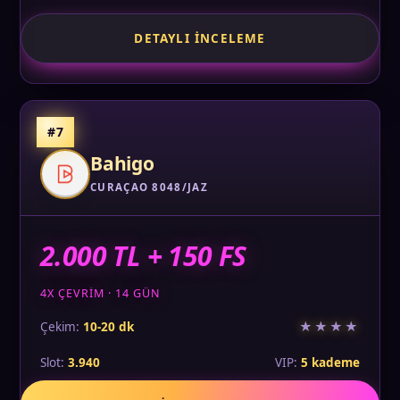
DETAYLI İNCELEME
#7
Bahigo
CURAÇAO 8048/JAZ
2.000 TL + 150 FS
4X ÇEVRIM · 14 GÜN
★★★★
Çekim:
10-20 dk
Slot:
3.940
VIP:
5 kademe