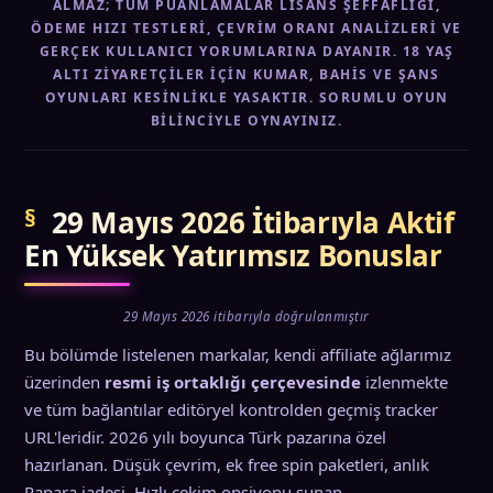
ALMAZ; TÜM PUANLAMALAR LISANS ŞEFFAFLIĞI,
ÖDEME HIZI TESTLERI, ÇEVRIM ORANI ANALIZLERI VE
GERÇEK KULLANICI YORUMLARINA DAYANIR. 18 YAŞ
ALTI ZIYARETÇILER IÇIN KUMAR, BAHIS VE ŞANS
OYUNLARI KESINLIKLE YASAKTIR. SORUMLU OYUN
BILINCIYLE OYNAYINIZ.
29 Mayıs 2026 İtibarıyla Aktif
En Yüksek Yatırımsız Bonuslar
29 Mayıs 2026 itibarıyla doğrulanmıştır
Bu bölümde listelenen markalar, kendi affiliate ağlarımız
üzerinden
resmi iş ortaklığı çerçevesinde
izlenmekte
ve tüm bağlantılar editöryel kontrolden geçmiş tracker
URL'leridir. 2026 yılı boyunca Türk pazarına özel
hazırlanan. Düşük çevrim, ek free spin paketleri, anlık
Papara iadesi. Hızlı çekim opsiyonu sunan