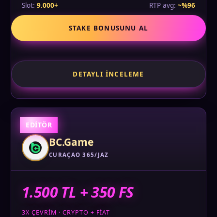
Slot:
9.000+
RTP avg:
~%96
STAKE BONUSUNU AL
DETAYLI İNCELEME
EDİTÖR
BC.Game
CURAÇAO 365/JAZ
1.500 TL + 350 FS
3X ÇEVRIM · CRYPTO + FIAT