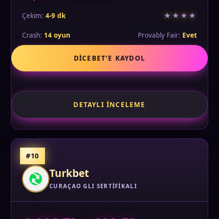
★★★★
Çekim:
4-9 dk
Crash:
14 oyun
Provably Fair:
Evet
DICEBET'E KAYDOL
DETAYLI İNCELEME
#10
Turkbet
CURAÇAO GLI SERTIFIKALI