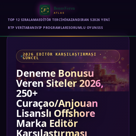
BonusVeren
F
ATLAS
TOP 12 SIRALAMA
EDITÖR TERCIHI
KAZANDIRAN 5
2026 YENİ
RTP VERITABANI
VIP PROGRAMLARI
SORUMLU OYUN
SSS
2026 EDITÖR KARŞILAŞTIRMASI ·
GÜNCEL
Deneme Bonusu
Veren Siteler 2026,
250+
Curaçao/Anjouan
Lisanslı Offshore
Marka Editör
Karşılaştırması