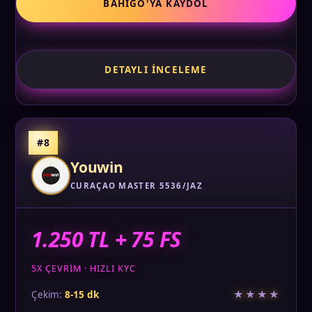
BAHIGO'YA KAYDOL
DETAYLI İNCELEME
#8
Youwin
CURAÇAO MASTER 5536/JAZ
1.250 TL + 75 FS
5X ÇEVRIM · HIZLI KYC
★★★★
Çekim:
8-15 dk