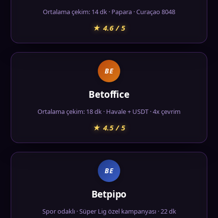
Ortalama çekim: 14 dk · Papara · Curaçao 8048
★ 4.6 / 5
Betoffice
Ortalama çekim: 18 dk · Havale + USDT · 4x çevrim
★ 4.5 / 5
Betpipo
Spor odaklı · Süper Lig özel kampanyası · 22 dk