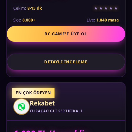
★★★★★
Çekim:
8-15 dk
Slot:
8.000+
Live:
1.040 masa
BC.GAME'E ÜYE OL
DETAYLI İNCELEME
EN ÇOK ÖDEYEN
Rekabet
CURAÇAO GLI SERTIFIKALI