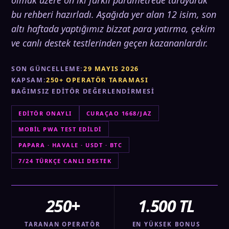
olmak üzere on iki farklı parametrede tarayarak
bu rehberi hazırladı. Aşağıda yer alan 12 isim, son
altı haftada yaptığımız bizzat para yatırma, çekim
ve canlı destek testlerinden geçen kazananlardır.
SON GÜNCELLEME:
29 MAYIS 2026
KAPSAM:
250+ OPERATÖR TARAMASI
BAĞIMSIZ EDITÖR DEĞERLENDIRMESI
EDITÖR ONAYLI
CURAÇAO 1668/JAZ
MOBIL PWA TEST EDILDI
PAPARA · HAVALE · USDT · BTC
7/24 TÜRKÇE CANLI DESTEK
250+
1.500 TL
TARANAN OPERATÖR
EN YÜKSEK BONUS