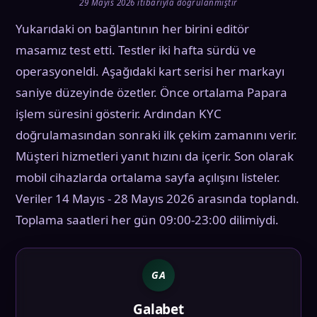
29 Mayıs 2026 itibarıyla doğrulanmıştır
Yukarıdaki on bağlantının her birini editör
masamız test etti. Testler iki hafta sürdü ve
operasyoneldi. Aşağıdaki kart serisi her markayı
saniye düzeyinde özetler. Önce ortalama Papara
işlem süresini gösterir. Ardından KYC
doğrulamasından sonraki ilk çekim zamanını verir.
Müşteri hizmetleri yanıt hızını da içerir. Son olarak
mobil cihazlarda ortalama sayfa açılışını listeler.
Veriler 14 Mayıs - 28 Mayıs 2026 arasında toplandı.
Toplama saatleri her gün 09:00-23:00 dilimiydi.
Galabet