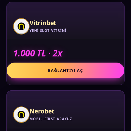
Vitrinbet
YENI SLOT VITRINI
1.000 TL · 2x
BAĞLANTIYI AÇ
Nerobet
MOBIL-FIRST ARAYÜZ