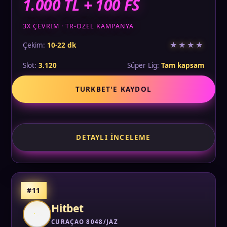
1.000 TL + 100 FS
3X ÇEVRIM · TR-ÖZEL KAMPANYA
★★★★
Çekim:
10-22 dk
Slot:
3.120
Süper Lig:
Tam kapsam
TURKBET'E KAYDOL
DETAYLI İNCELEME
#11
Hitbet
CURAÇAO 8048/JAZ