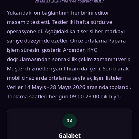
29 Mayıs 2026 itibarıyla doğrulanmıştır
Yukarıdaki on bağlantının her birini editör
masamız test etti. Testler iki hafta sürdü ve
operasyoneldi. Aşağıdaki kart serisi her markayı
saniye düzeyinde özetler. Önce ortalama Papara
işlem süresini gösterir. Ardından KYC
doğrulamasından sonraki ilk çekim zamanını verir.
Müşteri hizmetleri yanıt hızını da içerir. Son olarak
mobil cihazlarda ortalama sayfa açılışını listeler.
Veriler 14 Mayıs - 28 Mayıs 2026 arasında toplandı.
Toplama saatleri her gün 09:00-23:00 dilimiydi.
Galabet