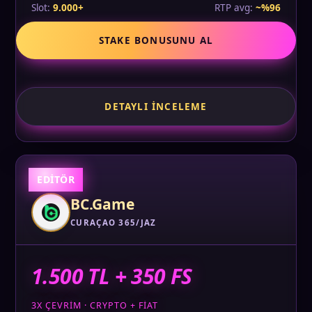
Slot:
9.000+
RTP avg:
~%96
STAKE BONUSUNU AL
DETAYLI İNCELEME
EDİTÖR
BC.Game
CURAÇAO 365/JAZ
1.500 TL + 350 FS
3X ÇEVRIM · CRYPTO + FIAT