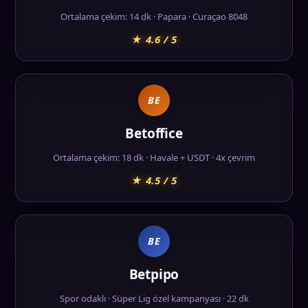
Ortalama çekim: 14 dk · Papara · Curaçao 8048
★ 4.6 / 5
Betoffice
Ortalama çekim: 18 dk · Havale + USDT · 4x çevrim
★ 4.5 / 5
Betpipo
Spor odaklı · Süper Lig özel kampanyası · 22 dk