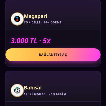
Megapari
ÇOK DILLI · 50+ ÖDEME
3.000 TL · 5x
BAĞLANTIYI AÇ
Bahisal
YERLI MARKA · 24H ÇEKIM