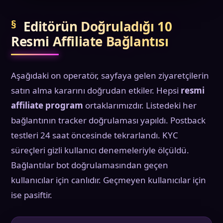
Editörün Doğruladığı 10
Resmi Affiliate Bağlantısı
Aşağıdaki on operatör, sayfaya gelen ziyaretçilerin
satın alma kararını doğrudan etkiler. Hepsi
resmi
affiliate program
ortaklarımızdır. Listedeki her
bağlantının tracker doğrulaması yapıldı. Postback
testleri 24 saat öncesinde tekrarlandı. KYC
süreçleri gizli kullanıcı denemeleriyle ölçüldü.
Bağlantılar bot doğrulamasından geçen
kullanıcılar için canlıdır. Geçmeyen kullanıcılar için
ise pasiftir.