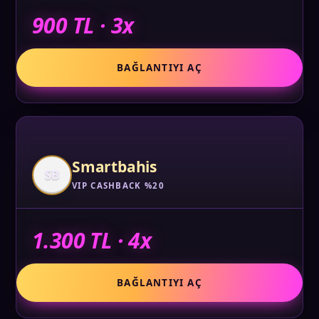
900 TL · 3x
BAĞLANTIYI AÇ
Smartbahis
SB
VIP CASHBACK %20
1.300 TL · 4x
BAĞLANTIYI AÇ