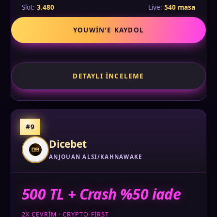
Slot:
3.480
Live:
540 masa
YOUWIN'E KAYDOL
DETAYLI İNCELEME
#9
Dicebet
ANJOUAN ALSI/KAHNAWAKE
500 TL + Crash %50 iade
2X ÇEVRIM · CRYPTO-FIRST