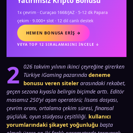
Yatırımsız Kripto Bonusu
1x çevrim · Curaçao 1668/JAZ · 5-12 dk Papara
çekim · 9.000+ slot · 12 dil canlı destek
HEMEN BONUSA ERIŞ →
VEYA TOP 12 SIRALAMASINI INCELE ↓
2
026 takvim yılının ikinci çeyreğine girerken
Türkiye iGaming pazarında
deneme
bonusu veren siteler
arasındaki rekabet,
geçen sezona kıyasla belirgin biçimde arttı. Editör
masamız 250'yi aşan operatörü; lisans dosyası,
çevrim oranı, ortalama çekim süresi, finansal
güçlülük, oyun stüdyosu çeşitliliği.
kullanıcı
yorumlarındaki şikayet yoğunluğu
başta