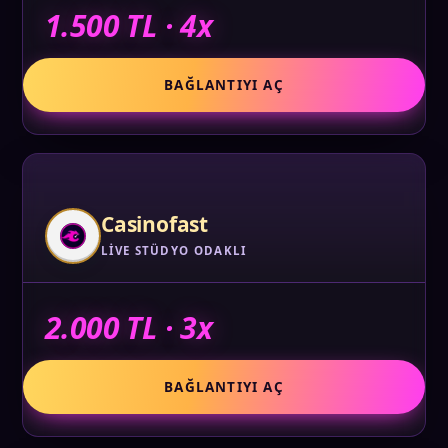
1.500 TL · 4x
BAĞLANTIYI AÇ
Casinofast
LIVE STÜDYO ODAKLI
2.000 TL · 3x
BAĞLANTIYI AÇ