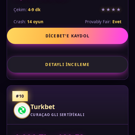
★★★★
Çekim:
4-9 dk
Crash:
14 oyun
Provably Fair:
Evet
DICEBET'E KAYDOL
DETAYLI İNCELEME
#10
Turkbet
CURAÇAO GLI SERTIFIKALI