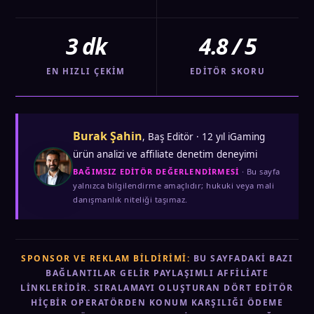
3 dk
4.8 / 5
EN HIZLI ÇEKIM
EDITÖR SKORU
Burak Şahin
, Baş Editör · 12 yıl iGaming
ürün analizi ve affiliate denetim deneyimi
BAĞIMSIZ EDITÖR DEĞERLENDIRMESI
· Bu sayfa
yalnızca bilgilendirme amaçlıdır; hukuki veya mali
danışmanlık niteliği taşımaz.
SPONSOR VE REKLAM BILDIRIMI:
BU SAYFADAKI BAZI
BAĞLANTILAR GELIR PAYLAŞIMLI AFFILIATE
LINKLERIDIR. SIRALAMAYI OLUŞTURAN DÖRT EDITÖR
HIÇBIR OPERATÖRDEN KONUM KARŞILIĞI ÖDEME