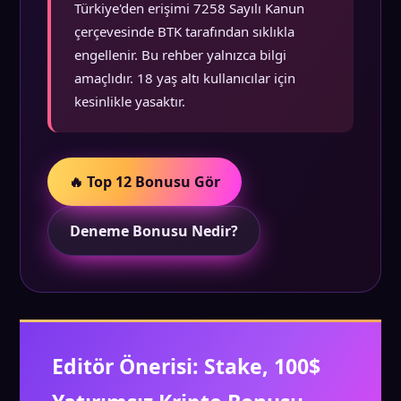
Türkiye'den erişimi 7258 Sayılı Kanun
çerçevesinde BTK tarafından sıklıkla
engellenir. Bu rehber yalnızca bilgi
amaçlıdır. 18 yaş altı kullanıcılar için
kesinlikle yasaktır.
🔥 Top 12 Bonusu Gör
Deneme Bonusu Nedir?
Editör Önerisi: Stake, 100$