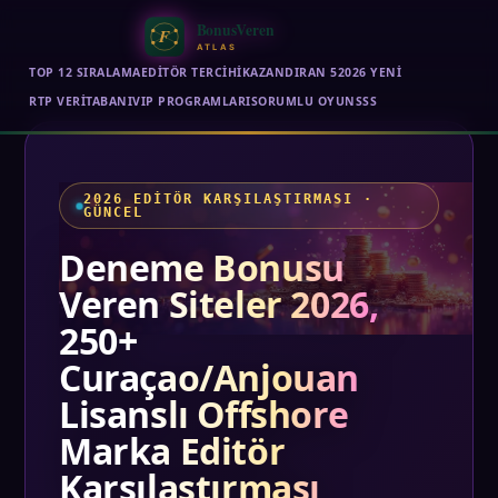
BonusVeren
F
ATLAS
TOP 12 SIRALAMA
EDITÖR TERCIHI
KAZANDIRAN 5
2026 YENİ
RTP VERITABANI
VIP PROGRAMLARI
SORUMLU OYUN
SSS
2026 EDITÖR KARŞILAŞTIRMASI ·
GÜNCEL
Deneme Bonusu
Veren Siteler 2026,
250+
Curaçao/Anjouan
Lisanslı Offshore
Marka Editör
Karşılaştırması