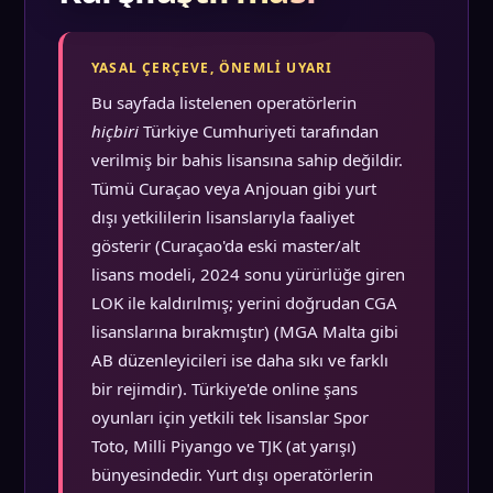
YASAL ÇERÇEVE, ÖNEMLI UYARI
Bu sayfada listelenen operatörlerin
hiçbiri
Türkiye Cumhuriyeti tarafından
verilmiş bir bahis lisansına sahip değildir.
Tümü Curaçao veya Anjouan gibi yurt
dışı yetkililerin lisanslarıyla faaliyet
gösterir (Curaçao'da eski master/alt
lisans modeli, 2024 sonu yürürlüğe giren
LOK ile kaldırılmış; yerini doğrudan CGA
lisanslarına bırakmıştır) (MGA Malta gibi
AB düzenleyicileri ise daha sıkı ve farklı
bir rejimdir). Türkiye'de online şans
oyunları için yetkili tek lisanslar Spor
Toto, Milli Piyango ve TJK (at yarışı)
bünyesindedir. Yurt dışı operatörlerin