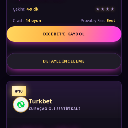
★★★★
Çekim:
4-9 dk
Crash:
14 oyun
Provably Fair:
Evet
DICEBET'E KAYDOL
DETAYLI İNCELEME
#10
Turkbet
CURAÇAO GLI SERTIFIKALI