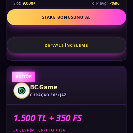
Slot:
9.000+
RTP avg:
~%96
STAKE BONUSUNU AL
DETAYLI İNCELEME
EDİTÖR
BC.Game
CURAÇAO 365/JAZ
1.500 TL + 350 FS
3X ÇEVRIM · CRYPTO + FIAT