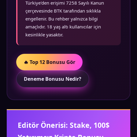
Türkiye'den erişimi 7258 Sayılı Kanun
çerçevesinde BTK tarafından sıklıkla
engellenir. Bu rehber yalnızca bilgi
amaçlıdır. 18 yaş altı kullanıcılar için
kesinlikle yasaktır.
🔥 Top 12 Bonusu Gör
Deneme Bonusu Nedir?
Editör Önerisi: Stake, 100$