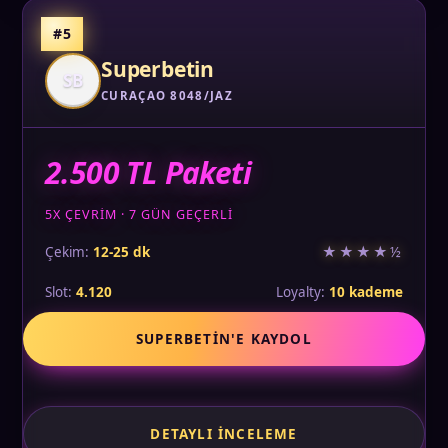
#5
Superbetin
SB
CURAÇAO 8048/JAZ
2.500 TL Paketi
5X ÇEVRIM · 7 GÜN GEÇERLI
★★★★½
Çekim:
12-25 dk
Slot:
4.120
Loyalty:
10 kademe
SUPERBETIN'E KAYDOL
DETAYLI İNCELEME