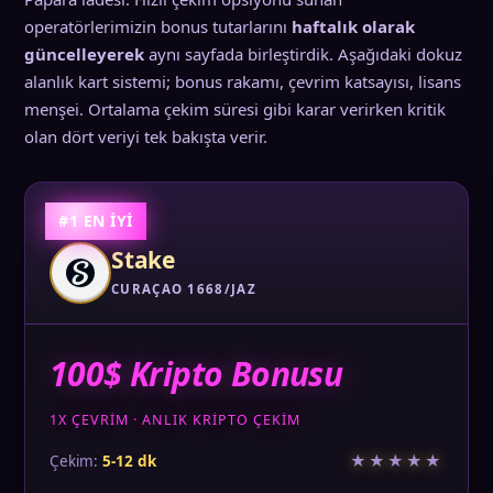
operatörlerimizin bonus tutarlarını
haftalık olarak
güncelleyerek
aynı sayfada birleştirdik. Aşağıdaki dokuz
alanlık kart sistemi; bonus rakamı, çevrim katsayısı, lisans
menşei. Ortalama çekim süresi gibi karar verirken kritik
olan dört veriyi tek bakışta verir.
#1 EN İYİ
Stake
CURAÇAO 1668/JAZ
100$ Kripto Bonusu
1X ÇEVRIM · ANLIK KRIPTO ÇEKIM
★★★★★
Çekim:
5-12 dk