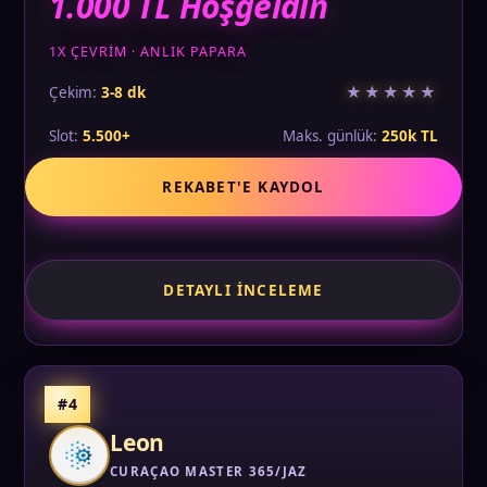
1.000 TL Hoşgeldin
1X ÇEVRIM · ANLIK PAPARA
★★★★★
Çekim:
3-8 dk
Slot:
5.500+
Maks. günlük:
250k TL
REKABET'E KAYDOL
DETAYLI İNCELEME
#4
Leon
CURAÇAO MASTER 365/JAZ