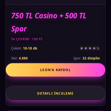
750 TL Casino + 500 TL
Spor
5X ÇEVRIM · 100 FS
★★★★½
Çekim:
10-18 dk
Slot:
4.880
Spor:
32 disiplin
LEON'A KAYDOL
DETAYLI İNCELEME