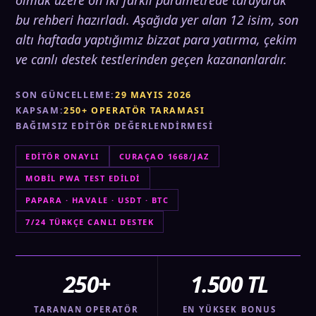
olmak üzere on iki farklı parametrede tarayarak
bu rehberi hazırladı. Aşağıda yer alan 12 isim, son
altı haftada yaptığımız bizzat para yatırma, çekim
ve canlı destek testlerinden geçen kazananlardır.
SON GÜNCELLEME:
29 MAYIS 2026
KAPSAM:
250+ OPERATÖR TARAMASI
BAĞIMSIZ EDITÖR DEĞERLENDIRMESI
EDITÖR ONAYLI
CURAÇAO 1668/JAZ
MOBIL PWA TEST EDILDI
PAPARA · HAVALE · USDT · BTC
7/24 TÜRKÇE CANLI DESTEK
250+
1.500 TL
TARANAN OPERATÖR
EN YÜKSEK BONUS