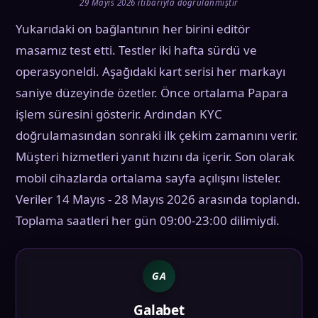
29 Mayıs 2026 itibarıyla doğrulanmıştır
Yukarıdaki on bağlantının her birini editör
masamız test etti. Testler iki hafta sürdü ve
operasyoneldi. Aşağıdaki kart serisi her markayı
saniye düzeyinde özetler. Önce ortalama Papara
işlem süresini gösterir. Ardından KYC
doğrulamasından sonraki ilk çekim zamanını verir.
Müşteri hizmetleri yanıt hızını da içerir. Son olarak
mobil cihazlarda ortalama sayfa açılışını listeler.
Veriler 14 Mayıs - 28 Mayıs 2026 arasında toplandı.
Toplama saatleri her gün 09:00-23:00 dilimiydi.
Galabet