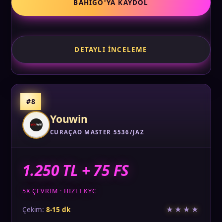
BAHIGO'YA KAYDOL
DETAYLI İNCELEME
#8
Youwin
CURAÇAO MASTER 5536/JAZ
1.250 TL + 75 FS
5X ÇEVRIM · HIZLI KYC
★★★★
Çekim:
8-15 dk