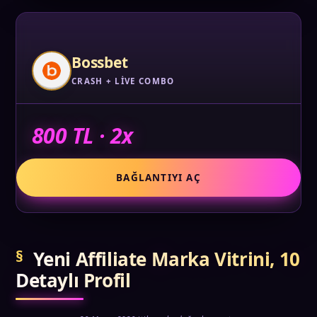
Bossbet
CRASH + LIVE COMBO
800 TL · 2x
BAĞLANTIYI AÇ
Yeni Affiliate Marka Vitrini, 10
Detaylı Profil