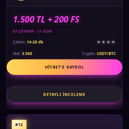
1.500 TL + 200 FS
6X ÇEVRIM · 21 GÜN
★★★★
Çekim:
14-28 dk
Slot:
3.560
Crypto:
USDT/BTC
HITBET'E KAYDOL
DETAYLI İNCELEME
#12