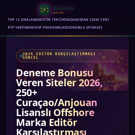
BonusVeren
F
ATLAS
TOP 12 SIRALAMA
EDITÖR TERCIHI
KAZANDIRAN 5
2026 YENİ
RTP VERITABANI
VIP PROGRAMLARI
SORUMLU OYUN
SSS
2026 EDITÖR KARŞILAŞTIRMASI ·
GÜNCEL
Deneme Bonusu
Veren Siteler 2026,
250+
Curaçao/Anjouan
Lisanslı Offshore
Marka Editör
Karşılaştırması