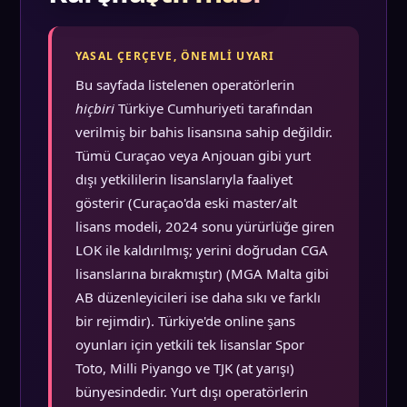
YASAL ÇERÇEVE, ÖNEMLI UYARI
Bu sayfada listelenen operatörlerin
hiçbiri
Türkiye Cumhuriyeti tarafından
verilmiş bir bahis lisansına sahip değildir.
Tümü Curaçao veya Anjouan gibi yurt
dışı yetkililerin lisanslarıyla faaliyet
gösterir (Curaçao'da eski master/alt
lisans modeli, 2024 sonu yürürlüğe giren
LOK ile kaldırılmış; yerini doğrudan CGA
lisanslarına bırakmıştır) (MGA Malta gibi
AB düzenleyicileri ise daha sıkı ve farklı
bir rejimdir). Türkiye'de online şans
oyunları için yetkili tek lisanslar Spor
Toto, Milli Piyango ve TJK (at yarışı)
bünyesindedir. Yurt dışı operatörlerin