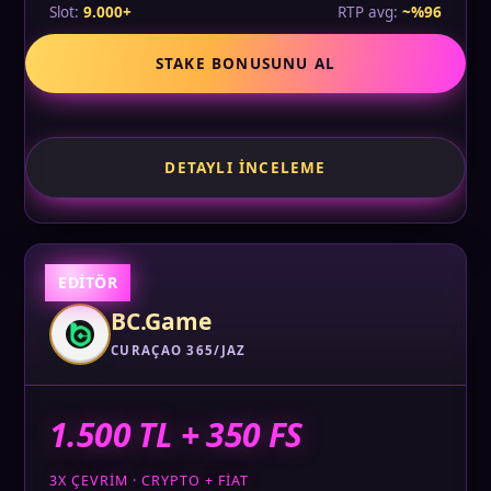
Slot:
9.000+
RTP avg:
~%96
STAKE BONUSUNU AL
DETAYLI İNCELEME
EDİTÖR
BC.Game
CURAÇAO 365/JAZ
1.500 TL + 350 FS
3X ÇEVRIM · CRYPTO + FIAT