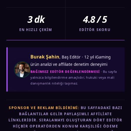
3 dk
4.8 / 5
EN HIZLI ÇEKIM
EDITÖR SKORU
Burak Şahin
, Baş Editör · 12 yıl iGaming
ürün analizi ve affiliate denetim deneyimi
BAĞIMSIZ EDITÖR DEĞERLENDIRMESI
· Bu sayfa
yalnızca bilgilendirme amaçlıdır; hukuki veya mali
danışmanlık niteliği taşımaz.
SPONSOR VE REKLAM BILDIRIMI:
BU SAYFADAKI BAZI
BAĞLANTILAR GELIR PAYLAŞIMLI AFFILIATE
LINKLERIDIR. SIRALAMAYI OLUŞTURAN DÖRT EDITÖR
HIÇBIR OPERATÖRDEN KONUM KARŞILIĞI ÖDEME