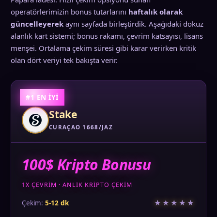
operatörlerimizin bonus tutarlarını
haftalık olarak
güncelleyerek
aynı sayfada birleştirdik. Aşağıdaki dokuz
alanlık kart sistemi; bonus rakamı, çevrim katsayısı, lisans
menşei. Ortalama çekim süresi gibi karar verirken kritik
olan dört veriyi tek bakışta verir.
#1 EN İYİ
Stake
CURAÇAO 1668/JAZ
100$ Kripto Bonusu
1X ÇEVRIM · ANLIK KRIPTO ÇEKIM
★★★★★
Çekim:
5-12 dk