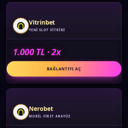
Vitrinbet
YENI SLOT VITRINI
1.000 TL · 2x
BAĞLANTIYI AÇ
Nerobet
MOBIL-FIRST ARAYÜZ