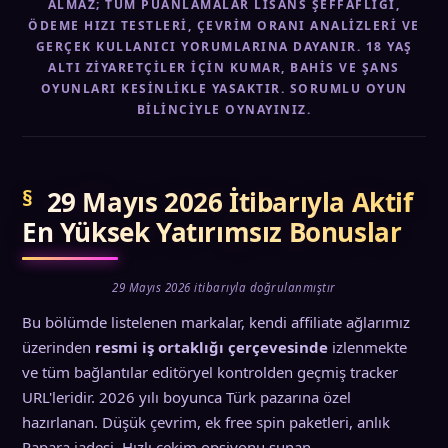
ALMAZ; TÜM PUANLAMALAR LISANS ŞEFFAFLIĞI,
ÖDEME HIZI TESTLERI, ÇEVRIM ORANI ANALIZLERI VE
GERÇEK KULLANICI YORUMLARINA DAYANIR. 18 YAŞ
ALTI ZIYARETÇILER IÇIN KUMAR, BAHIS VE ŞANS
OYUNLARI KESINLIKLE YASAKTIR. SORUMLU OYUN
BILINCIYLE OYNAYINIZ.
29 Mayıs 2026 İtibarıyla Aktif
En Yüksek Yatırımsız Bonuslar
29 Mayıs 2026 itibarıyla doğrulanmıştır
Bu bölümde listelenen markalar, kendi affiliate ağlarımız
üzerinden
resmi iş ortaklığı çerçevesinde
izlenmekte
ve tüm bağlantılar editöryel kontrolden geçmiş tracker
URL'leridir. 2026 yılı boyunca Türk pazarına özel
hazırlanan. Düşük çevrim, ek free spin paketleri, anlık
Papara iadesi. Hızlı çekim opsiyonu sunan