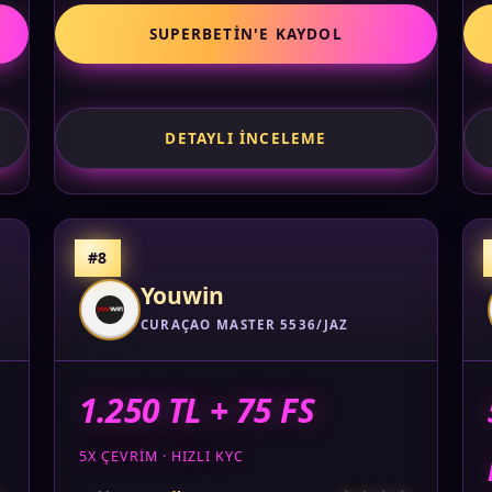
SUPERBETIN'E KAYDOL
DETAYLI İNCELEME
#8
Youwin
CURAÇAO MASTER 5536/JAZ
1.250 TL + 75 FS
5X ÇEVRIM · HIZLI KYC