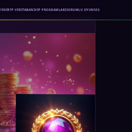
YENİ
RTP VERITABANI
VIP PROGRAMLARI
SORUMLU OYUN
SSS