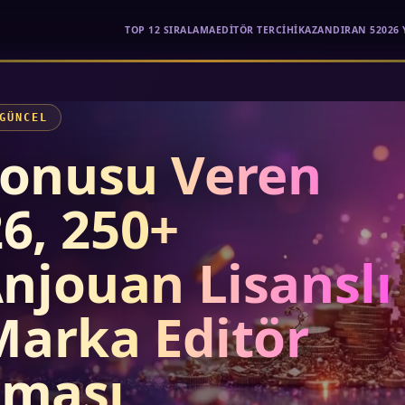
TOP 12 SIRALAMA
EDITÖR TERCIHI
KAZANDIRAN 5
2026 
GÜNCEL
onusu Veren
26, 250+
njouan Lisanslı
Marka Editör
rması