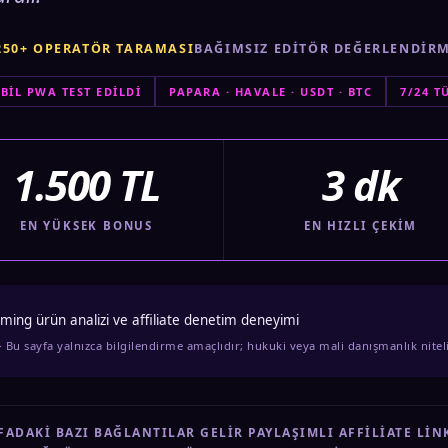
250+ OPERATÖR TARAMASI
BAĞIMSIZ EDITÖR DEĞERLENDIRM
BIL PWA TEST EDILDI
PAPARA · HAVALE · USDT · BTC
7/24 T
1.500 TL
3 dk
EN YÜKSEK BONUS
EN HIZLI ÇEKIM
Gaming ürün analizi ve affiliate denetim deneyimi
· Bu sayfa yalnızca bilgilendirme amaçlıdır; hukuki veya mali danışmanlık nitel
FADAKI BAZI BAĞLANTILAR GELIR PAYLAŞIMLI AFFILIATE LI