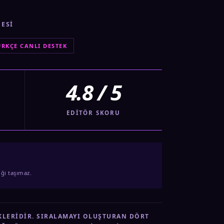
ESI
ÜRKÇE CANLI DESTEK
4.8 / 5
EDITÖR SKORU
iği taşımaz.
NKLERIDIR. SIRALAMAYI OLUŞTURAN DÖRT