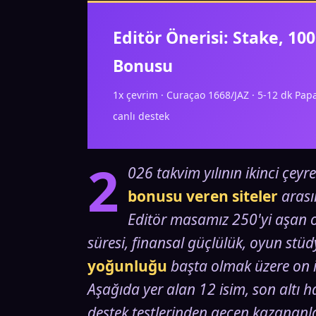
Editör Önerisi: Stake, 100
Bonusu
1x çevrim · Curaçao 1668/JAZ · 5-12 dk Papar
canlı destek
2
026 takvim yılının ikinci çey
bonusu veren siteler
arası
Editör masamız 250'yi aşan o
süresi, finansal güçlülük, oyun stüdy
yoğunluğu
başta olmak üzere on ik
Aşağıda yer alan 12 isim, son altı 
destek testlerinden geçen kazananla