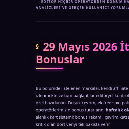
EDITÖR HIÇBIR OPERATÖRDEN KONUM KAR
ANALIZLERI VE GERÇEK KULLANICI YORUMLAR
29 Mayıs 2026 İt
Bonuslar
Bu bölümde listelenen markalar, kendi affiliat
izlenmekte ve tüm bağlantılar editöryel kontrol
özel hazırlanan. Düşük çevrim, ek free spin pak
operatörlerimizin bonus tutarlarını
haftalık o
alanlık kart sistemi; bonus rakamı, çevrim kats
kritik olan dört veriyi tek bakışta verir.