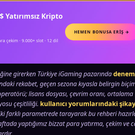
$ Yatırımsız Kripto
HEMEN BONUSA ERIŞ →
a çekim · 9.000+ slot · 12 dil
reğine girerken Türkiye iGaming pazarında
denem
ndaki rekabet, geçen sezona kıyasla belirgin biçim
peratörü; lisans dosyası, çevrim oranı, ortalama
osu çeşitliliği.
kullanıcı yorumlarındaki şika
i farklı parametrede tarayarak bu rehberi hazırl
haftada yaptığımız bizzat para yatırma, çekim ve c
rdır.