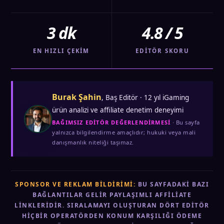
3 dk
4.8 / 5
EN HIZLI ÇEKIM
EDITÖR SKORU
Burak Şahin
, Baş Editör · 12 yıl iGaming
ürün analizi ve affiliate denetim deneyimi
BAĞIMSIZ EDITÖR DEĞERLENDIRMESI
· Bu sayfa
yalnızca bilgilendirme amaçlıdır; hukuki veya mali
danışmanlık niteliği taşımaz.
SPONSOR VE REKLAM BILDIRIMI:
BU SAYFADAKI BAZI
BAĞLANTILAR GELIR PAYLAŞIMLI AFFILIATE
LINKLERIDIR. SIRALAMAYI OLUŞTURAN DÖRT EDITÖR
HIÇBIR OPERATÖRDEN KONUM KARŞILIĞI ÖDEME