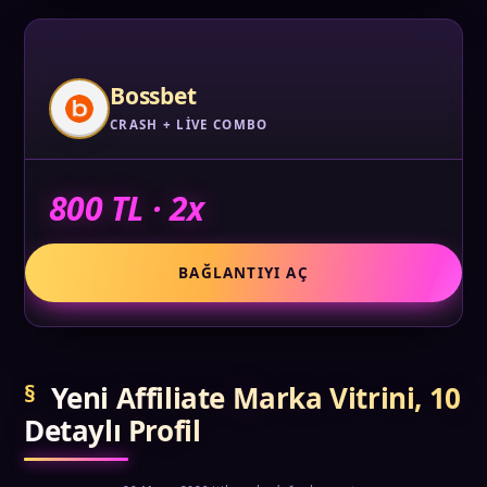
Bossbet
CRASH + LIVE COMBO
800 TL · 2x
BAĞLANTIYI AÇ
Yeni Affiliate Marka Vitrini, 10
Detaylı Profil