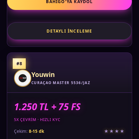
BAHIGO'YA KAYDOL
DETAYLI İNCELEME
#8
Youwin
CURAÇAO MASTER 5536/JAZ
1.250 TL + 75 FS
5X ÇEVRIM · HIZLI KYC
★★★★
Çekim:
8-15 dk