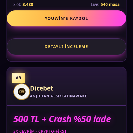
Slot:
3.480
Live:
540 masa
YOUWIN'E KAYDOL
DETAYLI İNCELEME
#9
Dicebet
ANJOUAN ALSI/KAHNAWAKE
500 TL + Crash %50 iade
2X ÇEVRIM · CRYPTO-FIRST