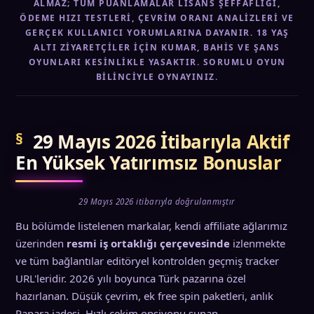
ALMAZ; TÜM PUANLAMALAR LISANS ŞEFFAFLIĞI,
ÖDEME HIZI TESTLERI, ÇEVRIM ORANI ANALIZLERI VE
GERÇEK KULLANICI YORUMLARINA DAYANIR. 18 YAŞ
ALTI ZIYARETÇILER IÇIN KUMAR, BAHIS VE ŞANS
OYUNLARI KESINLIKLE YASAKTIR. SORUMLU OYUN
BILINCIYLE OYNAYINIZ.
29 Mayıs 2026 İtibarıyla Aktif
En Yüksek Yatırımsız Bonuslar
29 Mayıs 2026 itibarıyla doğrulanmıştır
Bu bölümde listelenen markalar, kendi affiliate ağlarımız
üzerinden
resmi iş ortaklığı çerçevesinde
izlenmekte
ve tüm bağlantılar editöryel kontrolden geçmiş tracker
URL'leridir. 2026 yılı boyunca Türk pazarına özel
hazırlanan. Düşük çevrim, ek free spin paketleri, anlık
Papara iadesi. Hızlı çekim opsiyonu sunan