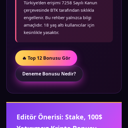
Türkiye'den erişimi 7258 Sayılı Kanun
çerçevesinde BTK tarafından sıklıkla
engellenir. Bu rehber yalnızca bilgi
amaçlıdır. 18 yaş altı kullanıcılar için
kesinlikle yasaktır.
🔥 Top 12 Bonusu Gör
Deneme Bonusu Nedir?
Editör Önerisi: Stake, 100$