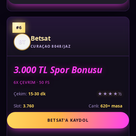
#6
Betsat
BT
CURAÇAO 8048/JAZ
3.000 TL Spor Bonusu
6X ÇEVRIM · 50 FS
★★★★½
Çekim:
15-30 dk
Slot:
3.760
Canlı:
620+ masa
BETSAT'A KAYDOL