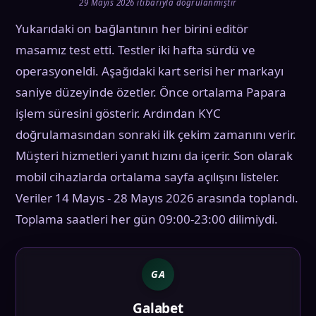
29 Mayıs 2026 itibarıyla doğrulanmıştır
Yukarıdaki on bağlantının her birini editör
masamız test etti. Testler iki hafta sürdü ve
operasyoneldi. Aşağıdaki kart serisi her markayı
saniye düzeyinde özetler. Önce ortalama Papara
işlem süresini gösterir. Ardından KYC
doğrulamasından sonraki ilk çekim zamanını verir.
Müşteri hizmetleri yanıt hızını da içerir. Son olarak
mobil cihazlarda ortalama sayfa açılışını listeler.
Veriler 14 Mayıs - 28 Mayıs 2026 arasında toplandı.
Toplama saatleri her gün 09:00-23:00 dilimiydi.
Galabet