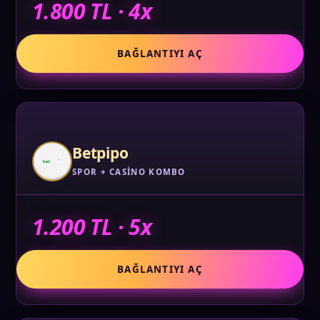
1.800 TL · 4x
BAĞLANTIYI AÇ
Betpipo
SPOR + CASINO KOMBO
1.200 TL · 5x
BAĞLANTIYI AÇ