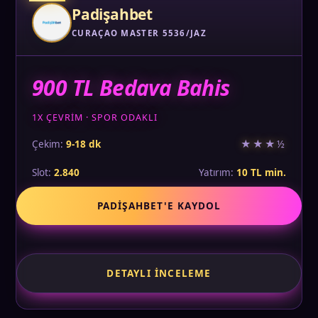
Padişahbet
CURAÇAO MASTER 5536/JAZ
900 TL Bedava Bahis
1X ÇEVRIM · SPOR ODAKLI
★★★½
Çekim:
9-18 dk
Slot:
2.840
Yatırım:
10 TL min.
PADIŞAHBET'E KAYDOL
DETAYLI İNCELEME