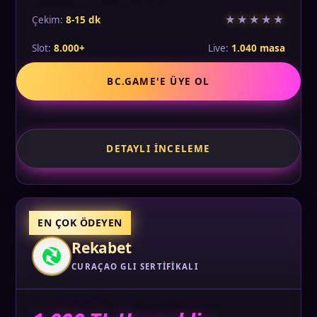
★★★★★
Çekim:
8-15 dk
Slot:
8.000+
Live:
1.040 masa
BC.GAME'E ÜYE OL
DETAYLI İNCELEME
EN ÇOK ÖDEYEN
Rekabet
CURAÇAO GLI SERTIFIKALI