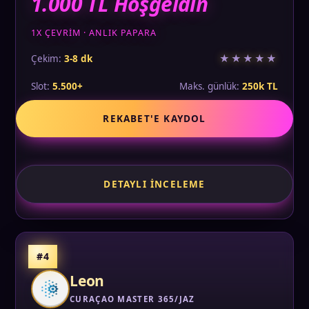
1.000 TL Hoşgeldin
1X ÇEVRIM · ANLIK PAPARA
★★★★★
Çekim:
3-8 dk
Slot:
5.500+
Maks. günlük:
250k TL
REKABET'E KAYDOL
DETAYLI İNCELEME
#4
Leon
CURAÇAO MASTER 365/JAZ