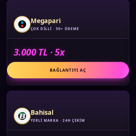
Megapari
ÇOK DILLI · 50+ ÖDEME
3.000 TL · 5x
BAĞLANTIYI AÇ
Bahisal
YERLI MARKA · 24H ÇEKIM