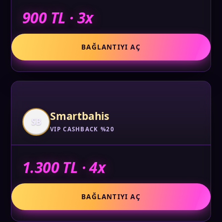
900 TL · 3x
BAĞLANTIYI AÇ
Smartbahis
SB
VIP CASHBACK %20
1.300 TL · 4x
BAĞLANTIYI AÇ