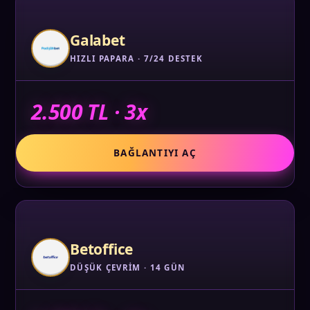
Galabet
HIZLI PAPARA · 7/24 DESTEK
2.500 TL · 3x
BAĞLANTIYI AÇ
Betoffice
DÜŞÜK ÇEVRIM · 14 GÜN