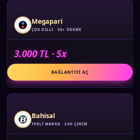
Megapari
ÇOK DILLI · 50+ ÖDEME
3.000 TL · 5x
BAĞLANTIYI AÇ
Bahisal
YERLI MARKA · 24H ÇEKIM