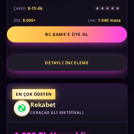
★★★★★
Çekim:
8-15 dk
Slot:
8.000+
Live:
1.040 masa
BC.GAME'E ÜYE OL
DETAYLI İNCELEME
EN ÇOK ÖDEYEN
Rekabet
CURAÇAO GLI SERTIFIKALI