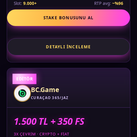
Slot:
9.000+
RTP avg:
~%96
STAKE BONUSUNU AL
DETAYLI İNCELEME
EDİTÖR
BC.Game
CURAÇAO 365/JAZ
1.500 TL + 350 FS
3X ÇEVRIM · CRYPTO + FIAT