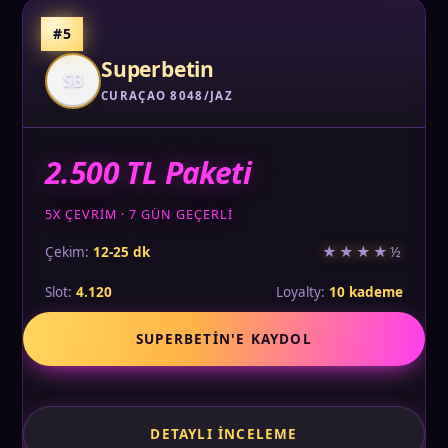
#5
Superbetin
SB
CURAÇAO 8048/JAZ
2.500 TL Paketi
5X ÇEVRIM · 7 GÜN GEÇERLI
★★★★½
Çekim:
12-25 dk
Slot:
4.120
Loyalty:
10 kademe
SUPERBETIN'E KAYDOL
DETAYLI İNCELEME