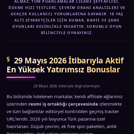
ALMAZ; TÜM PUANLAMALAR LISANS ŞEFFAFLIĞI,
ÖDEME HIZI TESTLERI, ÇEVRIM ORANI ANALIZLERI VE
GERÇEK KULLANICI YORUMLARINA DAYANIR. 18 YAŞ
ALTI ZIYARETÇILER IÇIN KUMAR, BAHIS VE ŞANS
OYUNLARI KESINLIKLE YASAKTIR. SORUMLU OYUN
BILINCIYLE OYNAYINIZ.
29 Mayıs 2026 İtibarıyla Aktif
En Yüksek Yatırımsız Bonuslar
29 Mayıs 2026 itibarıyla doğrulanmıştır
Bu bölümde listelenen markalar, kendi affiliate ağlarımız
üzerinden
resmi iş ortaklığı çerçevesinde
izlenmekte
ve tüm bağlantılar editöryel kontrolden geçmiş tracker
URL'leridir. 2026 yılı boyunca Türk pazarına özel
hazırlanan. Düşük çevrim, ek free spin paketleri, anlık
Papara iadesi. Hızlı çekim opsiyonu sunan