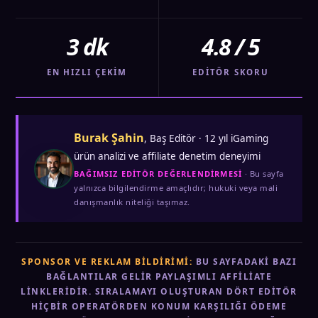
3 dk
4.8 / 5
EN HIZLI ÇEKIM
EDITÖR SKORU
Burak Şahin
, Baş Editör · 12 yıl iGaming
ürün analizi ve affiliate denetim deneyimi
BAĞIMSIZ EDITÖR DEĞERLENDIRMESI
· Bu sayfa
yalnızca bilgilendirme amaçlıdır; hukuki veya mali
danışmanlık niteliği taşımaz.
SPONSOR VE REKLAM BILDIRIMI:
BU SAYFADAKI BAZI
BAĞLANTILAR GELIR PAYLAŞIMLI AFFILIATE
LINKLERIDIR. SIRALAMAYI OLUŞTURAN DÖRT EDITÖR
HIÇBIR OPERATÖRDEN KONUM KARŞILIĞI ÖDEME