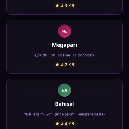
★ 4.3 / 5
Megapari
Çok dilli · 50+ ödeme · 11 dk crypto
★ 4.7 / 5
Bahisal
Yerli iletişim · 24h içinde çekim · Telegram destek
★ 4.4 / 5