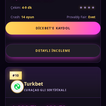
★★★★
Çekim:
4-9 dk
Crash:
14 oyun
Provably Fair:
Evet
DICEBET'E KAYDOL
DETAYLI İNCELEME
#10
Turkbet
CURAÇAO GLI SERTIFIKALI