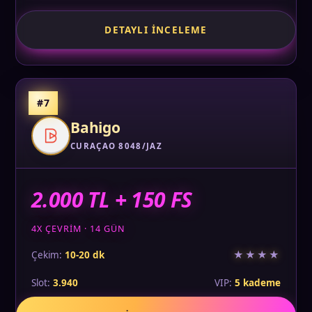
DETAYLI İNCELEME
#7
Bahigo
CURAÇAO 8048/JAZ
2.000 TL + 150 FS
4X ÇEVRIM · 14 GÜN
★★★★
Çekim:
10-20 dk
Slot:
3.940
VIP:
5 kademe