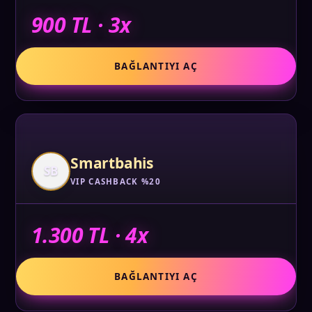
900 TL · 3x
BAĞLANTIYI AÇ
Smartbahis
SB
VIP CASHBACK %20
1.300 TL · 4x
BAĞLANTIYI AÇ