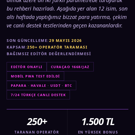
olmak üzere on iki farklı parametrede tarayarak
bu rehberi hazırladı. Aşağıda yer alan 12 isim, son
altı haftada yaptığımız bizzat para yatırma, çekim
ve canlı destek testlerinden geçen kazananlardır.
SON GÜNCELLEME:
29 MAYIS 2026
KAPSAM:
250+ OPERATÖR TARAMASI
BAĞIMSIZ EDITÖR DEĞERLENDIRMESI
EDITÖR ONAYLI
CURAÇAO 1668/JAZ
MOBIL PWA TEST EDILDI
PAPARA · HAVALE · USDT · BTC
7/24 TÜRKÇE CANLI DESTEK
250+
1.500 TL
TARANAN OPERATÖR
EN YÜKSEK BONUS