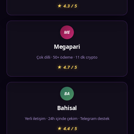
★ 4.3 / 5
Megapari
Çok dilli · 50+ ödeme · 11 dk crypto
★ 4.7 / 5
Bahisal
Yerli iletişim · 24h içinde çekim · Telegram destek
★ 4.4 / 5