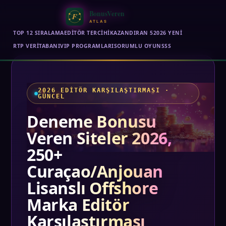
BonusVeren
F
ATLAS
TOP 12 SIRALAMA
EDITÖR TERCIHI
KAZANDIRAN 5
2026 YENİ
RTP VERITABANI
VIP PROGRAMLARI
SORUMLU OYUN
SSS
2026 EDITÖR KARŞILAŞTIRMASI ·
GÜNCEL
Deneme Bonusu
Veren Siteler 2026,
250+
Curaçao/Anjouan
Lisanslı Offshore
Marka Editör
Karşılaştırması