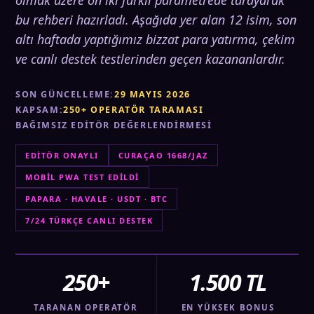
olmak üzere on iki farklı parametrede tarayarak
bu rehberi hazırladı. Aşağıda yer alan 12 isim, son
altı haftada yaptığımız bizzat para yatırma, çekim
ve canlı destek testlerinden geçen kazananlardır.
SON GÜNCELLEME:
29 MAYIS 2026
KAPSAM:
250+ OPERATÖR TARAMASI
BAĞIMSIZ EDITÖR DEĞERLENDIRMESI
EDITÖR ONAYLI
CURAÇAO 1668/JAZ
MOBIL PWA TEST EDILDI
PAPARA · HAVALE · USDT · BTC
7/24 TÜRKÇE CANLI DESTEK
250+
1.500 TL
TARANAN OPERATÖR
EN YÜKSEK BONUS