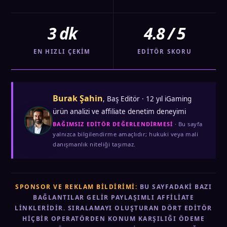
3 dk
4.8 / 5
EN HIZLI ÇEKIM
EDITÖR SKORU
Burak Şahin
, Baş Editör · 12 yıl iGaming
ürün analizi ve affiliate denetim deneyimi
BAĞIMSIZ EDITÖR DEĞERLENDIRMESI
· Bu sayfa
yalnızca bilgilendirme amaçlıdır; hukuki veya mali
danışmanlık niteliği taşımaz.
SPONSOR VE REKLAM BILDIRIMI:
BU SAYFADAKI BAZI
BAĞLANTILAR GELIR PAYLAŞIMLI AFFILIATE
LINKLERIDIR. SIRALAMAYI OLUŞTURAN DÖRT EDITÖR
HIÇBIR OPERATÖRDEN KONUM KARŞILIĞI ÖDEME