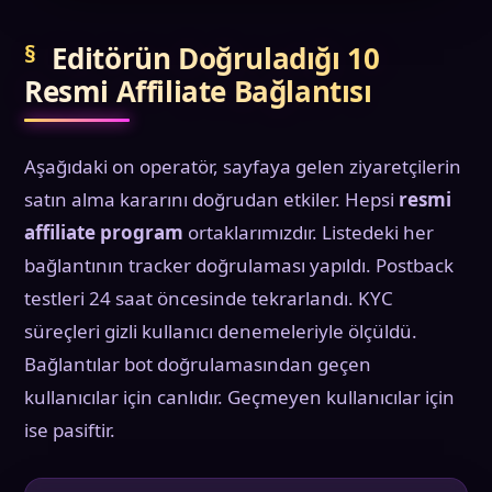
Editörün Doğruladığı 10
Resmi Affiliate Bağlantısı
Aşağıdaki on operatör, sayfaya gelen ziyaretçilerin
satın alma kararını doğrudan etkiler. Hepsi
resmi
affiliate program
ortaklarımızdır. Listedeki her
bağlantının tracker doğrulaması yapıldı. Postback
testleri 24 saat öncesinde tekrarlandı. KYC
süreçleri gizli kullanıcı denemeleriyle ölçüldü.
Bağlantılar bot doğrulamasından geçen
kullanıcılar için canlıdır. Geçmeyen kullanıcılar için
ise pasiftir.