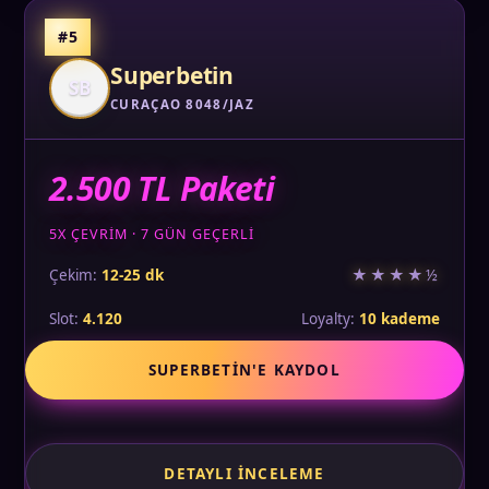
#5
Superbetin
SB
CURAÇAO 8048/JAZ
2.500 TL Paketi
5X ÇEVRIM · 7 GÜN GEÇERLI
★★★★½
Çekim:
12-25 dk
Slot:
4.120
Loyalty:
10 kademe
SUPERBETIN'E KAYDOL
DETAYLI İNCELEME