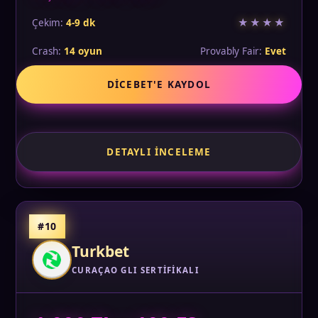
★★★★
Çekim:
4-9 dk
Crash:
14 oyun
Provably Fair:
Evet
DICEBET'E KAYDOL
DETAYLI İNCELEME
#10
Turkbet
CURAÇAO GLI SERTIFIKALI