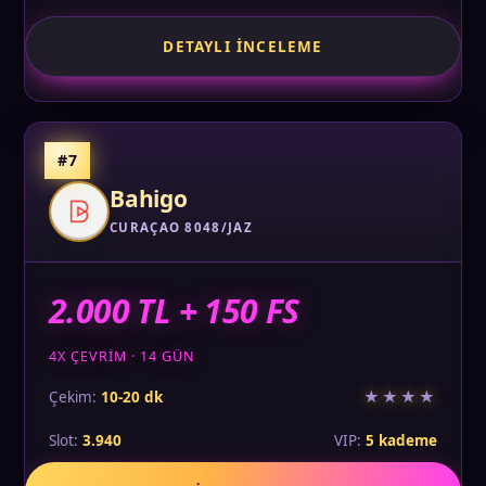
DETAYLI İNCELEME
#7
Bahigo
CURAÇAO 8048/JAZ
2.000 TL + 150 FS
4X ÇEVRIM · 14 GÜN
★★★★
Çekim:
10-20 dk
Slot:
3.940
VIP:
5 kademe