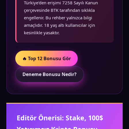
Türkiye'den erişimi 7258 Sayılı Kanun
çerçevesinde BTK tarafından sıklıkla
engellenir. Bu rehber yalnızca bilgi
amaçlıdır. 18 yaş altı kullanıcılar için
kesinlikle yasaktır.
🔥 Top 12 Bonusu Gör
Deneme Bonusu Nedir?
Editör Önerisi: Stake, 100$