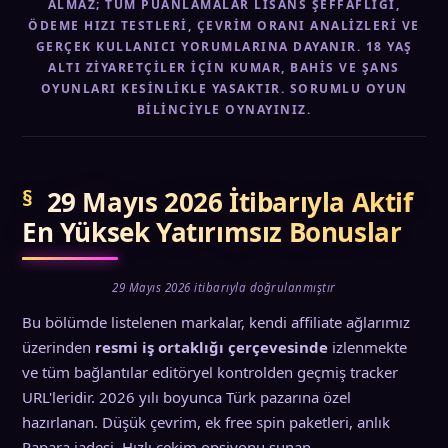
ALMAZ; TÜM PUANLAMALAR LISANS ŞEFFAFLIĞI,
ÖDEME HIZI TESTLERI, ÇEVRIM ORANI ANALIZLERI VE
GERÇEK KULLANICI YORUMLARINA DAYANIR. 18 YAŞ
ALTI ZIYARETÇILER IÇIN KUMAR, BAHIS VE ŞANS
OYUNLARI KESINLIKLE YASAKTIR. SORUMLU OYUN
BILINCIYLE OYNAYINIZ.
29 Mayıs 2026 İtibarıyla Aktif
En Yüksek Yatırımsız Bonuslar
29 Mayıs 2026 itibarıyla doğrulanmıştır
Bu bölümde listelenen markalar, kendi affiliate ağlarımız
üzerinden
resmi iş ortaklığı çerçevesinde
izlenmekte
ve tüm bağlantılar editöryel kontrolden geçmiş tracker
URL'leridir. 2026 yılı boyunca Türk pazarına özel
hazırlanan. Düşük çevrim, ek free spin paketleri, anlık
Papara iadesi. Hızlı çekim opsiyonu sunan