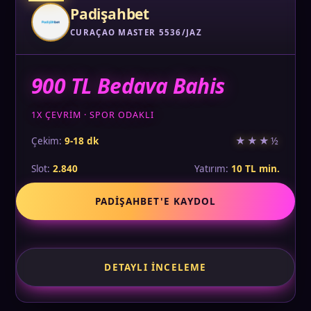
Padişahbet
CURAÇAO MASTER 5536/JAZ
900 TL Bedava Bahis
1X ÇEVRIM · SPOR ODAKLI
★★★½
Çekim:
9-18 dk
Slot:
2.840
Yatırım:
10 TL min.
PADIŞAHBET'E KAYDOL
DETAYLI İNCELEME