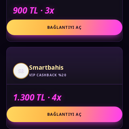
900 TL · 3x
BAĞLANTIYI AÇ
Smartbahis
SB
VIP CASHBACK %20
1.300 TL · 4x
BAĞLANTIYI AÇ