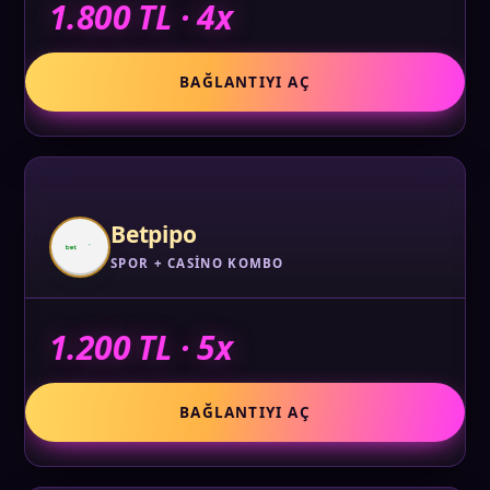
1.800 TL · 4x
BAĞLANTIYI AÇ
Betpipo
SPOR + CASINO KOMBO
1.200 TL · 5x
BAĞLANTIYI AÇ