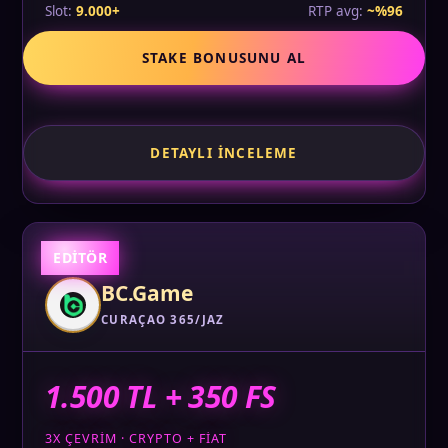
Slot:
9.000+
RTP avg:
~%96
STAKE BONUSUNU AL
DETAYLI İNCELEME
EDİTÖR
BC.Game
CURAÇAO 365/JAZ
1.500 TL + 350 FS
3X ÇEVRIM · CRYPTO + FIAT