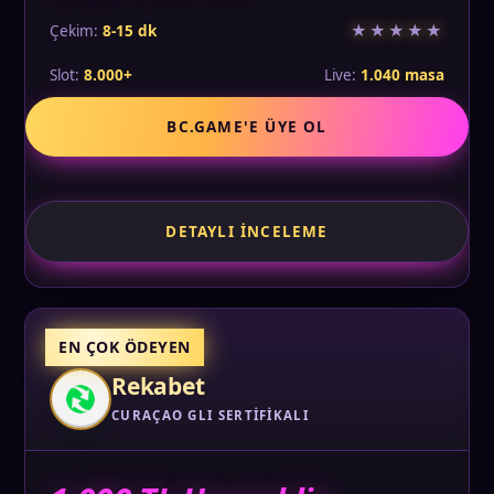
★★★★★
Çekim:
8-15 dk
Slot:
8.000+
Live:
1.040 masa
BC.GAME'E ÜYE OL
DETAYLI İNCELEME
EN ÇOK ÖDEYEN
Rekabet
CURAÇAO GLI SERTIFIKALI