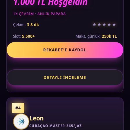
1.000 TL Hoşgeldin
1X ÇEVRIM · ANLIK PAPARA
★★★★★
Çekim:
3-8 dk
Slot:
5.500+
Maks. günlük:
250k TL
REKABET'E KAYDOL
DETAYLI İNCELEME
#4
Leon
CURAÇAO MASTER 365/JAZ