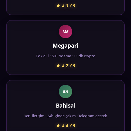
★ 4.3 / 5
Megapari
Çok dilli · 50+ ödeme · 11 dk crypto
★ 4.7 / 5
Bahisal
Yerli iletişim · 24h içinde çekim · Telegram destek
★ 4.4 / 5