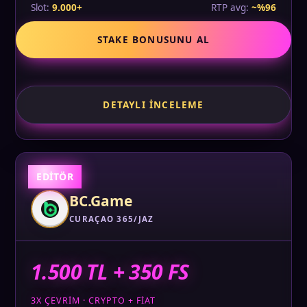
Slot:
9.000+
RTP avg:
~%96
STAKE BONUSUNU AL
DETAYLI İNCELEME
EDİTÖR
BC.Game
CURAÇAO 365/JAZ
1.500 TL + 350 FS
3X ÇEVRIM · CRYPTO + FIAT