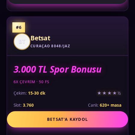
#6
Betsat
BT
CURAÇAO 8048/JAZ
3.000 TL Spor Bonusu
6X ÇEVRIM · 50 FS
★★★★½
Çekim:
15-30 dk
Slot:
3.760
Canlı:
620+ masa
BETSAT'A KAYDOL