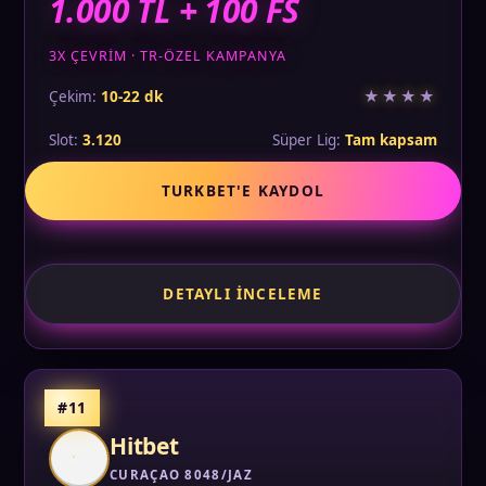
1.000 TL + 100 FS
3X ÇEVRIM · TR-ÖZEL KAMPANYA
★★★★
Çekim:
10-22 dk
Slot:
3.120
Süper Lig:
Tam kapsam
TURKBET'E KAYDOL
DETAYLI İNCELEME
#11
Hitbet
CURAÇAO 8048/JAZ