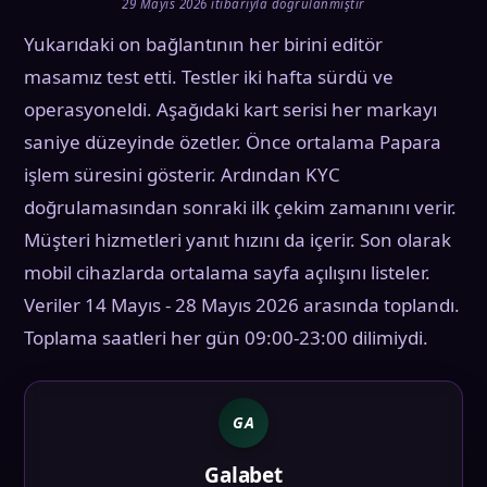
29 Mayıs 2026 itibarıyla doğrulanmıştır
Yukarıdaki on bağlantının her birini editör
masamız test etti. Testler iki hafta sürdü ve
operasyoneldi. Aşağıdaki kart serisi her markayı
saniye düzeyinde özetler. Önce ortalama Papara
işlem süresini gösterir. Ardından KYC
doğrulamasından sonraki ilk çekim zamanını verir.
Müşteri hizmetleri yanıt hızını da içerir. Son olarak
mobil cihazlarda ortalama sayfa açılışını listeler.
Veriler 14 Mayıs - 28 Mayıs 2026 arasında toplandı.
Toplama saatleri her gün 09:00-23:00 dilimiydi.
Galabet