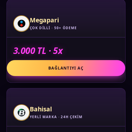
Megapari
ÇOK DILLI · 50+ ÖDEME
3.000 TL · 5x
BAĞLANTIYI AÇ
Bahisal
YERLI MARKA · 24H ÇEKIM