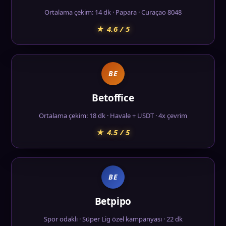
Ortalama çekim: 14 dk · Papara · Curaçao 8048
★ 4.6 / 5
Betoffice
Ortalama çekim: 18 dk · Havale + USDT · 4x çevrim
★ 4.5 / 5
Betpipo
Spor odaklı · Süper Lig özel kampanyası · 22 dk