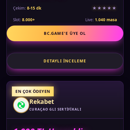
★★★★★
Çekim:
8-15 dk
Slot:
8.000+
Live:
1.040 masa
BC.GAME'E ÜYE OL
DETAYLI İNCELEME
EN ÇOK ÖDEYEN
Rekabet
CURAÇAO GLI SERTIFIKALI