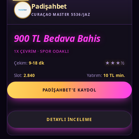
Padişahbet
CURAÇAO MASTER 5536/JAZ
900 TL Bedava Bahis
1X ÇEVRIM · SPOR ODAKLI
★★★½
Çekim:
9-18 dk
Slot:
2.840
Yatırım:
10 TL min.
PADIŞAHBET'E KAYDOL
DETAYLI İNCELEME