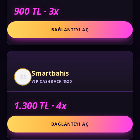
900 TL · 3x
BAĞLANTIYI AÇ
Smartbahis
SB
VIP CASHBACK %20
1.300 TL · 4x
BAĞLANTIYI AÇ