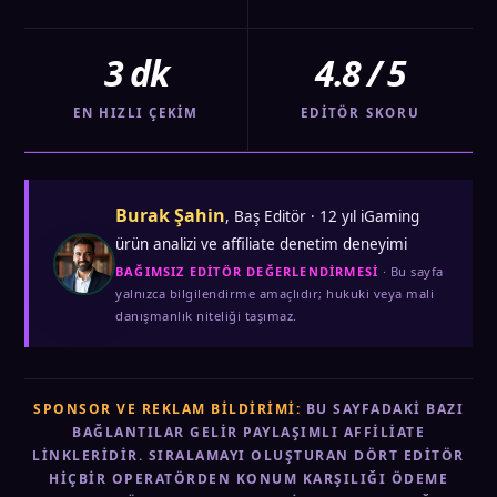
3 dk
4.8 / 5
EN HIZLI ÇEKIM
EDITÖR SKORU
Burak Şahin
, Baş Editör · 12 yıl iGaming
ürün analizi ve affiliate denetim deneyimi
BAĞIMSIZ EDITÖR DEĞERLENDIRMESI
· Bu sayfa
yalnızca bilgilendirme amaçlıdır; hukuki veya mali
danışmanlık niteliği taşımaz.
SPONSOR VE REKLAM BILDIRIMI:
BU SAYFADAKI BAZI
BAĞLANTILAR GELIR PAYLAŞIMLI AFFILIATE
LINKLERIDIR. SIRALAMAYI OLUŞTURAN DÖRT EDITÖR
HIÇBIR OPERATÖRDEN KONUM KARŞILIĞI ÖDEME