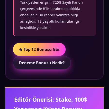
Türkiye'den erişimi 7258 Sayılı Kanun
çerçevesinde BTK tarafından sıklıkla
engellenir. Bu rehber yalnızca bilgi
amaçlıdır. 18 yaş altı kullanıcılar için
kesinlikle yasaktır.
🔥 Top 12 Bonusu Gör
Deneme Bonusu Nedir?
Editör Önerisi: Stake, 100$