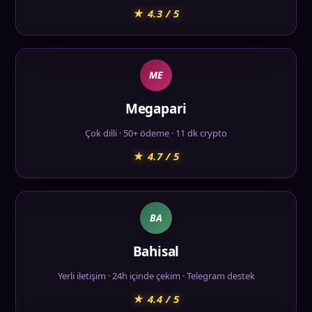
★ 4.3 / 5
Megapari
Çok dilli · 50+ ödeme · 11 dk crypto
★ 4.7 / 5
Bahisal
Yerli iletişim · 24h içinde çekim · Telegram destek
★ 4.4 / 5