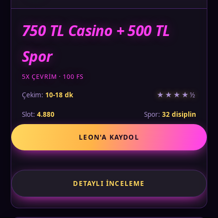
750 TL Casino + 500 TL
Spor
5X ÇEVRIM · 100 FS
★★★★½
Çekim:
10-18 dk
Slot:
4.880
Spor:
32 disiplin
LEON'A KAYDOL
DETAYLI İNCELEME