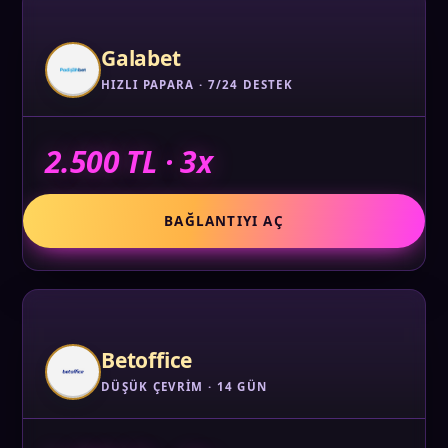
Galabet
HIZLI PAPARA · 7/24 DESTEK
2.500 TL · 3x
BAĞLANTIYI AÇ
Betoffice
DÜŞÜK ÇEVRIM · 14 GÜN