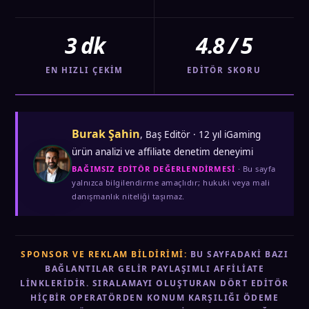
3 dk
4.8 / 5
EN HIZLI ÇEKIM
EDITÖR SKORU
Burak Şahin
, Baş Editör · 12 yıl iGaming
ürün analizi ve affiliate denetim deneyimi
BAĞIMSIZ EDITÖR DEĞERLENDIRMESI
· Bu sayfa
yalnızca bilgilendirme amaçlıdır; hukuki veya mali
danışmanlık niteliği taşımaz.
SPONSOR VE REKLAM BILDIRIMI:
BU SAYFADAKI BAZI
BAĞLANTILAR GELIR PAYLAŞIMLI AFFILIATE
LINKLERIDIR. SIRALAMAYI OLUŞTURAN DÖRT EDITÖR
HIÇBIR OPERATÖRDEN KONUM KARŞILIĞI ÖDEME