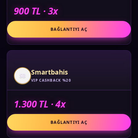
900 TL · 3x
BAĞLANTIYI AÇ
Smartbahis
SB
VIP CASHBACK %20
1.300 TL · 4x
BAĞLANTIYI AÇ