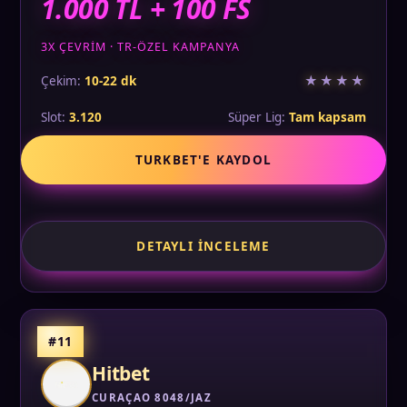
1.000 TL + 100 FS
3X ÇEVRIM · TR-ÖZEL KAMPANYA
★★★★
Çekim:
10-22 dk
Slot:
3.120
Süper Lig:
Tam kapsam
TURKBET'E KAYDOL
DETAYLI İNCELEME
#11
Hitbet
CURAÇAO 8048/JAZ