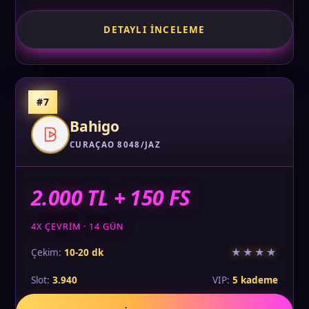
DETAYLI İNCELEME
#7
Bahigo
CURAÇAO 8048/JAZ
2.000 TL + 150 FS
4X ÇEVRIM · 14 GÜN
★★★★
Çekim:
10-20 dk
Slot:
3.940
VIP:
5 kademe