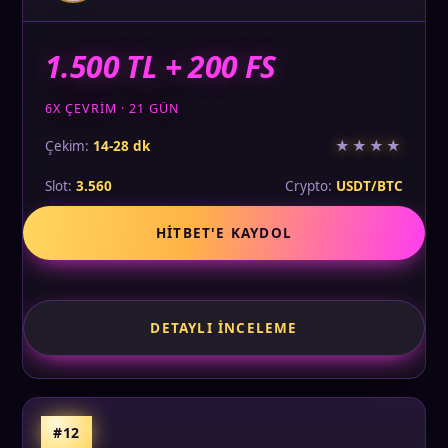
1.500 TL + 200 FS
6X ÇEVRIM · 21 GÜN
★★★★
Çekim:
14-28 dk
Slot:
3.560
Crypto:
USDT/BTC
HITBET'E KAYDOL
DETAYLI İNCELEME
#12