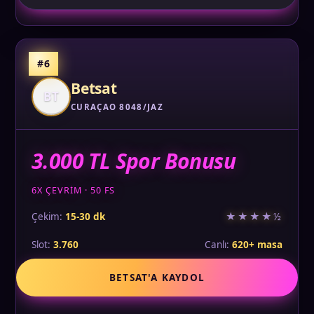
#6
Betsat
BT
CURAÇAO 8048/JAZ
3.000 TL Spor Bonusu
6X ÇEVRIM · 50 FS
★★★★½
Çekim:
15-30 dk
Slot:
3.760
Canlı:
620+ masa
BETSAT'A KAYDOL