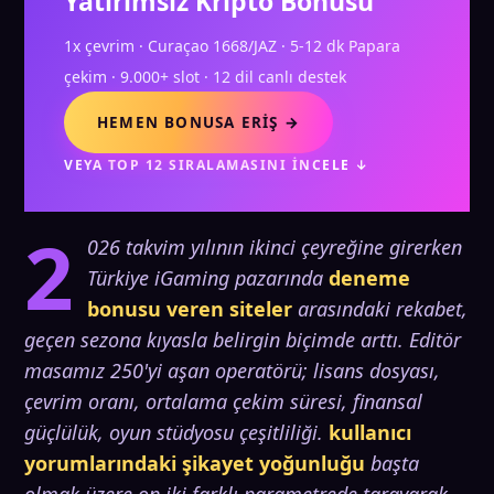
Yatırımsız Kripto Bonusu
1x çevrim · Curaçao 1668/JAZ · 5-12 dk Papara
çekim · 9.000+ slot · 12 dil canlı destek
HEMEN BONUSA ERIŞ →
VEYA TOP 12 SIRALAMASINI INCELE ↓
2
026 takvim yılının ikinci çeyreğine girerken
Türkiye iGaming pazarında
deneme
bonusu veren siteler
arasındaki rekabet,
geçen sezona kıyasla belirgin biçimde arttı. Editör
masamız 250'yi aşan operatörü; lisans dosyası,
çevrim oranı, ortalama çekim süresi, finansal
güçlülük, oyun stüdyosu çeşitliliği.
kullanıcı
yorumlarındaki şikayet yoğunluğu
başta