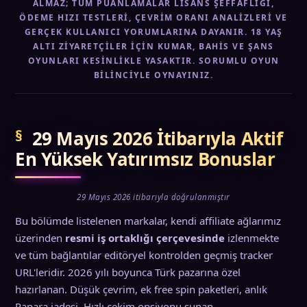
ALMAZ; TÜM PUANLAMALAR LISANS ŞEFFAFLIĞI,
ÖDEME HIZI TESTLERI, ÇEVRIM ORANI ANALIZLERI VE
GERÇEK KULLANICI YORUMLARINA DAYANIR. 18 YAŞ
ALTI ZIYARETÇILER IÇIN KUMAR, BAHIS VE ŞANS
OYUNLARI KESINLIKLE YASAKTIR. SORUMLU OYUN
BILINCIYLE OYNAYINIZ.
29 Mayıs 2026 İtibarıyla Aktif
En Yüksek Yatırımsız Bonuslar
29 Mayıs 2026 itibarıyla doğrulanmıştır
Bu bölümde listelenen markalar, kendi affiliate ağlarımız
üzerinden
resmi iş ortaklığı çerçevesinde
izlenmekte
ve tüm bağlantılar editöryel kontrolden geçmiş tracker
URL'leridir. 2026 yılı boyunca Türk pazarına özel
hazırlanan. Düşük çevrim, ek free spin paketleri, anlık
Papara iadesi. Hızlı çekim opsiyonu sunan