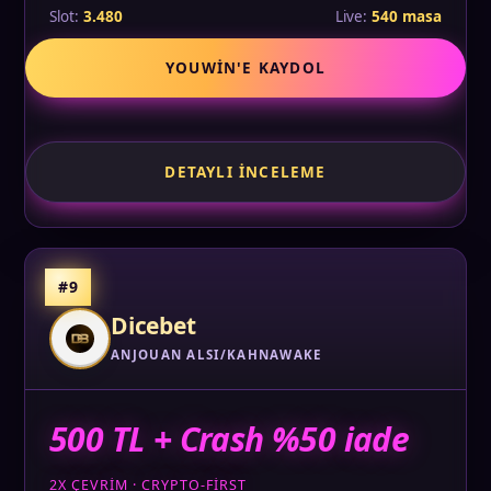
Slot:
3.480
Live:
540 masa
YOUWIN'E KAYDOL
DETAYLI İNCELEME
#9
Dicebet
ANJOUAN ALSI/KAHNAWAKE
500 TL + Crash %50 iade
2X ÇEVRIM · CRYPTO-FIRST