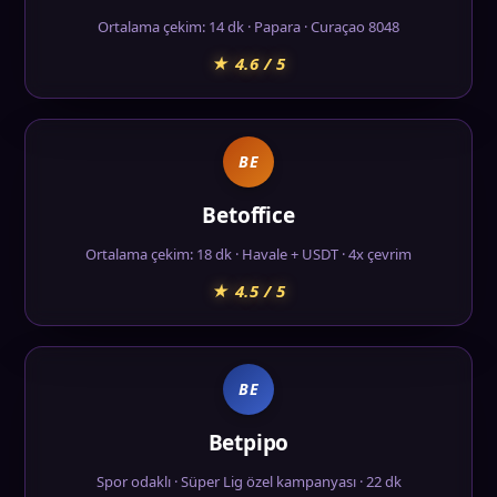
Ortalama çekim: 14 dk · Papara · Curaçao 8048
★ 4.6 / 5
Betoffice
Ortalama çekim: 18 dk · Havale + USDT · 4x çevrim
★ 4.5 / 5
Betpipo
Spor odaklı · Süper Lig özel kampanyası · 22 dk