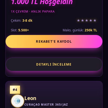
1.000 TL Hoşgeldin
1X ÇEVRIM · ANLIK PAPARA
★★★★★
Çekim:
3-8 dk
Slot:
5.500+
Maks. günlük:
250k TL
REKABET'E KAYDOL
DETAYLI İNCELEME
#4
Leon
CURAÇAO MASTER 365/JAZ