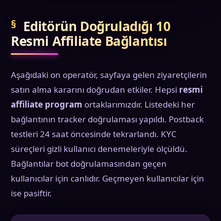
Editörün Doğruladığı 10
Resmi Affiliate Bağlantısı
Aşağıdaki on operatör, sayfaya gelen ziyaretçilerin
satın alma kararını doğrudan etkiler. Hepsi
resmi
affiliate program
ortaklarımızdır. Listedeki her
bağlantının tracker doğrulaması yapıldı. Postback
testleri 24 saat öncesinde tekrarlandı. KYC
süreçleri gizli kullanıcı denemeleriyle ölçüldü.
Bağlantılar bot doğrulamasından geçen
kullanıcılar için canlıdır. Geçmeyen kullanıcılar için
ise pasiftir.