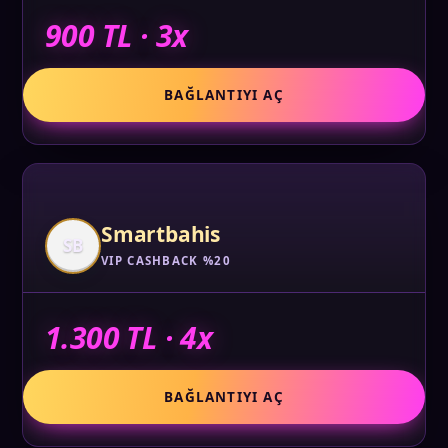
900 TL · 3x
BAĞLANTIYI AÇ
Smartbahis
SB
VIP CASHBACK %20
1.300 TL · 4x
BAĞLANTIYI AÇ