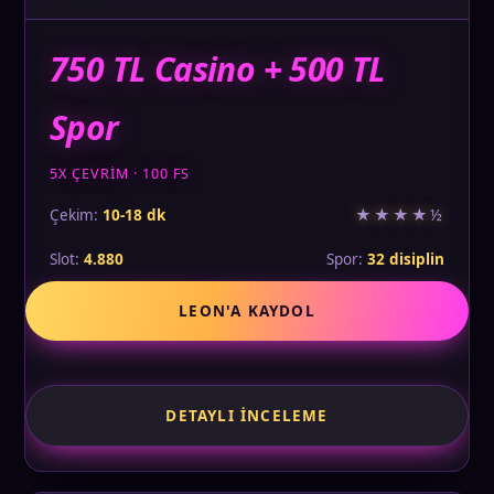
750 TL Casino + 500 TL
Spor
5X ÇEVRIM · 100 FS
★★★★½
Çekim:
10-18 dk
Slot:
4.880
Spor:
32 disiplin
LEON'A KAYDOL
DETAYLI İNCELEME