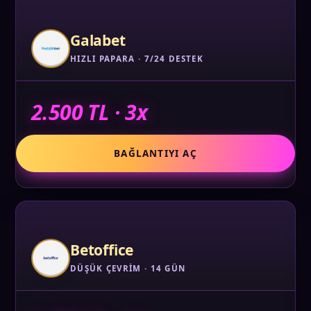
Galabet
HIZLI PAPARA · 7/24 DESTEK
2.500 TL · 3x
BAĞLANTIYI AÇ
Betoffice
DÜŞÜK ÇEVRIM · 14 GÜN