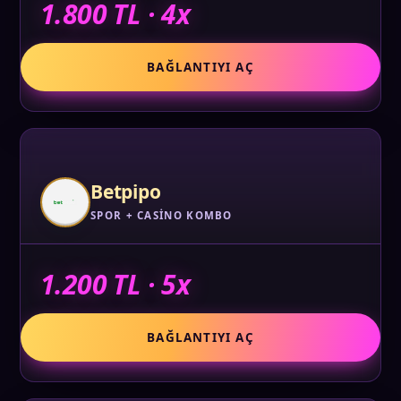
1.800 TL · 4x
BAĞLANTIYI AÇ
Betpipo
SPOR + CASINO KOMBO
1.200 TL · 5x
BAĞLANTIYI AÇ