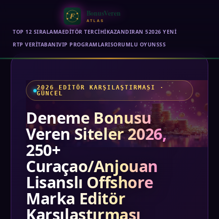
BonusVeren
F
ATLAS
TOP 12 SIRALAMA
EDITÖR TERCIHI
KAZANDIRAN 5
2026 YENİ
RTP VERITABANI
VIP PROGRAMLARI
SORUMLU OYUN
SSS
2026 EDITÖR KARŞILAŞTIRMASI ·
GÜNCEL
Deneme Bonusu
Veren Siteler 2026,
250+
Curaçao/Anjouan
Lisanslı Offshore
Marka Editör
Karşılaştırması