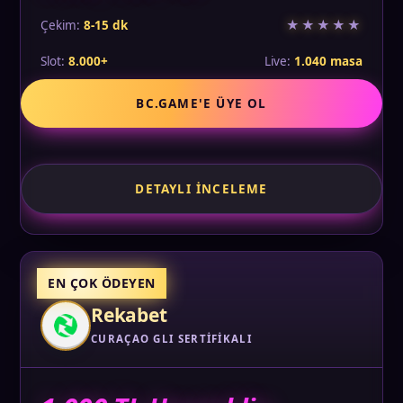
★★★★★
Çekim:
8-15 dk
Slot:
8.000+
Live:
1.040 masa
BC.GAME'E ÜYE OL
DETAYLI İNCELEME
EN ÇOK ÖDEYEN
Rekabet
CURAÇAO GLI SERTIFIKALI