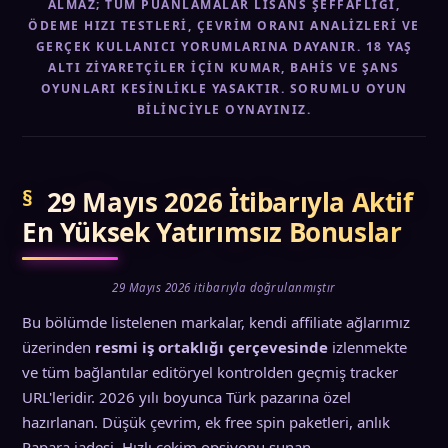
ALMAZ; TÜM PUANLAMALAR LISANS ŞEFFAFLIĞI,
ÖDEME HIZI TESTLERI, ÇEVRIM ORANI ANALIZLERI VE
GERÇEK KULLANICI YORUMLARINA DAYANIR. 18 YAŞ
ALTI ZIYARETÇILER IÇIN KUMAR, BAHIS VE ŞANS
OYUNLARI KESINLIKLE YASAKTIR. SORUMLU OYUN
BILINCIYLE OYNAYINIZ.
29 Mayıs 2026 İtibarıyla Aktif
En Yüksek Yatırımsız Bonuslar
29 Mayıs 2026 itibarıyla doğrulanmıştır
Bu bölümde listelenen markalar, kendi affiliate ağlarımız
üzerinden
resmi iş ortaklığı çerçevesinde
izlenmekte
ve tüm bağlantılar editöryel kontrolden geçmiş tracker
URL'leridir. 2026 yılı boyunca Türk pazarına özel
hazırlanan. Düşük çevrim, ek free spin paketleri, anlık
Papara iadesi. Hızlı çekim opsiyonu sunan