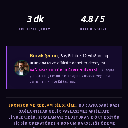
3 dk
4.8 / 5
EN HIZLI ÇEKIM
EDITÖR SKORU
Burak Şahin
, Baş Editör · 12 yıl iGaming
ürün analizi ve affiliate denetim deneyimi
BAĞIMSIZ EDITÖR DEĞERLENDIRMESI
· Bu sayfa
yalnızca bilgilendirme amaçlıdır; hukuki veya mali
danışmanlık niteliği taşımaz.
SPONSOR VE REKLAM BILDIRIMI:
BU SAYFADAKI BAZI
BAĞLANTILAR GELIR PAYLAŞIMLI AFFILIATE
LINKLERIDIR. SIRALAMAYI OLUŞTURAN DÖRT EDITÖR
HIÇBIR OPERATÖRDEN KONUM KARŞILIĞI ÖDEME