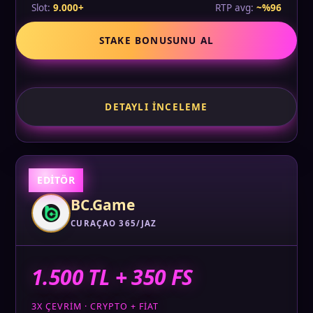
Slot:
9.000+
RTP avg:
~%96
STAKE BONUSUNU AL
DETAYLI İNCELEME
EDİTÖR
BC.Game
CURAÇAO 365/JAZ
1.500 TL + 350 FS
3X ÇEVRIM · CRYPTO + FIAT