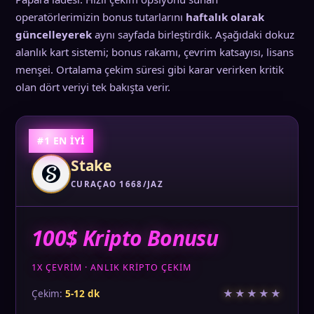
operatörlerimizin bonus tutarlarını
haftalık olarak
güncelleyerek
aynı sayfada birleştirdik. Aşağıdaki dokuz
alanlık kart sistemi; bonus rakamı, çevrim katsayısı, lisans
menşei. Ortalama çekim süresi gibi karar verirken kritik
olan dört veriyi tek bakışta verir.
#1 EN İYİ
Stake
CURAÇAO 1668/JAZ
100$ Kripto Bonusu
1X ÇEVRIM · ANLIK KRIPTO ÇEKIM
★★★★★
Çekim:
5-12 dk