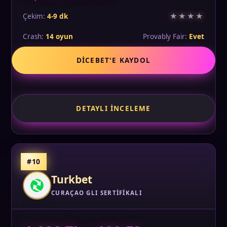
★★★★
Çekim:
4-9 dk
Crash:
14 oyun
Provably Fair:
Evet
DICEBET'E KAYDOL
DETAYLI İNCELEME
#10
Turkbet
CURAÇAO GLI SERTIFIKALI