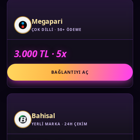
Megapari
ÇOK DILLI · 50+ ÖDEME
3.000 TL · 5x
BAĞLANTIYI AÇ
Bahisal
YERLI MARKA · 24H ÇEKIM