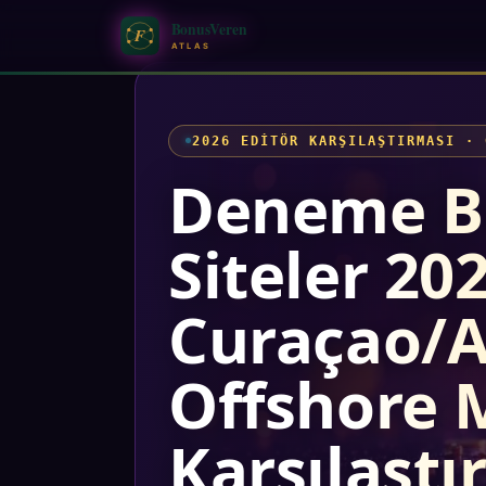
BonusVeren
F
ATLAS
2026 EDITÖR KARŞILAŞTIRMASI · 
Deneme B
Siteler 20
Curaçao/A
Offshore 
Karşılaştı