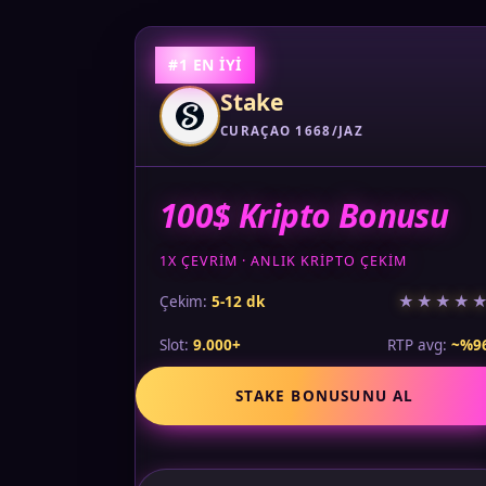
#1 EN İYİ
Stake
CURAÇAO 1668/JAZ
100$ Kripto Bonusu
1X ÇEVRIM · ANLIK KRIPTO ÇEKIM
★★★★
Çekim:
5-12 dk
Slot:
9.000+
RTP avg:
~%9
STAKE BONUSUNU AL