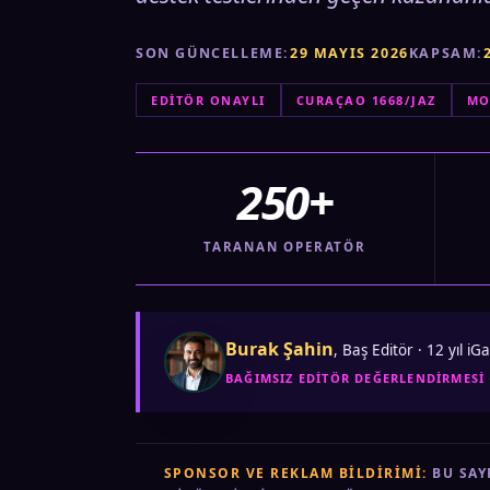
SON GÜNCELLEME:
29 MAYIS 2026
KAPSAM:
EDITÖR ONAYLI
CURAÇAO 1668/JAZ
MO
250+
TARANAN OPERATÖR
Burak Şahin
, Baş Editör · 12 yıl i
BAĞIMSIZ EDITÖR DEĞERLENDIRMESI
SPONSOR VE REKLAM BILDIRIMI:
BU SAY