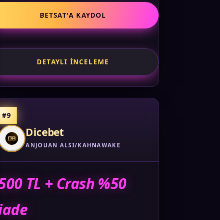
BETSAT'A KAYDOL
DETAYLI İNCELEME
#9
Dicebet
ANJOUAN ALSI/KAHNAWAKE
500 TL + Crash %50
iade