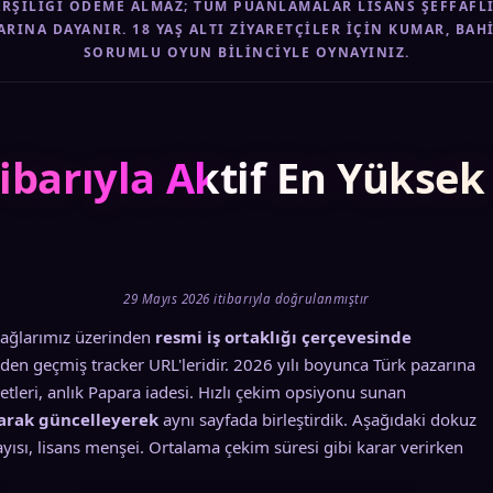
ŞILIĞI ÖDEME ALMAZ; TÜM PUANLAMALAR LISANS ŞEFFAFLIĞ
INA DAYANIR. 18 YAŞ ALTI ZIYARETÇILER IÇIN KUMAR, BAH
SORUMLU OYUN BILINCIYLE OYNAYINIZ.
ibarıyla Aktif En Yüksek
29 Mayıs 2026 itibarıyla doğrulanmıştır
e ağlarımız üzerinden
resmi iş ortaklığı çerçevesinde
den geçmiş tracker URL'leridir. 2026 yılı boyunca Türk pazarına
etleri, anlık Papara iadesi. Hızlı çekim opsiyonu sunan
larak güncelleyerek
aynı sayfada birleştirdik. Aşağıdaki dokuz
ayısı, lisans menşei. Ortalama çekim süresi gibi karar verirken