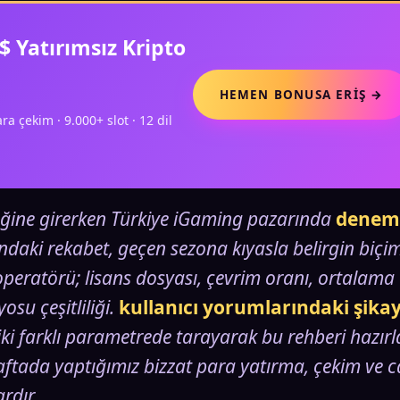
$ Yatırımsız Kripto
HEMEN BONUSA ERIŞ →
a çekim · 9.000+ slot · 12 dil
reğine girerken Türkiye iGaming pazarında
denem
ndaki rekabet, geçen sezona kıyasla belirgin biçim
peratörü; lisans dosyası, çevrim oranı, ortalama
osu çeşitliliği.
kullanıcı yorumlarındaki şika
i farklı parametrede tarayarak bu rehberi hazırl
haftada yaptığımız bizzat para yatırma, çekim ve c
rdır.