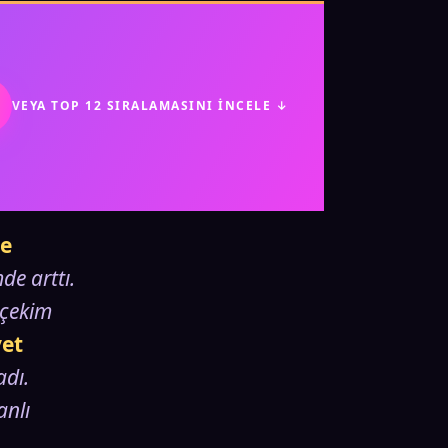
VEYA TOP 12 SIRALAMASINI INCELE ↓
e
de arttı.
 çekim
yet
adı.
anlı