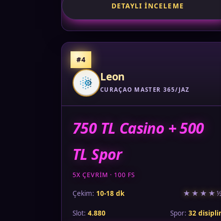
DETAYLI İNCELEME
#4
Leon
CURAÇAO MASTER 365/JAZ
750 TL Casino + 500
TL Spor
5X ÇEVRIM · 100 FS
★★★★
Çekim:
10-18 dk
Slot:
4.880
Spor:
32 disipli