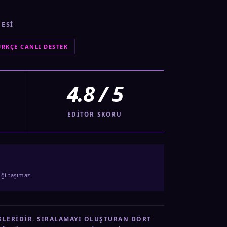
ESI
ÜRKÇE CANLI DESTEK
4.8 / 5
EDITÖR SKORU
iği taşımaz.
NKLERIDIR. SIRALAMAYI OLUŞTURAN DÖRT