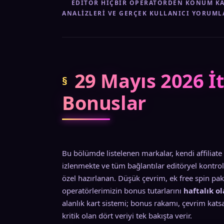
EDITÖR HIÇBIR OPERATÖRDEN KONUM KAR
ANALIZLERI VE GERÇEK KULLANICI YORUMLAR
29 Mayıs 2026 İt
Bonuslar
Bu bölümde listelenen markalar, kendi affiliat
izlenmekte ve tüm bağlantılar editöryel kontrol
özel hazırlanan. Düşük çevrim, ek free spin pak
operatörlerimizin bonus tutarlarını
haftalık o
alanlık kart sistemi; bonus rakamı, çevrim kats
kritik olan dört veriyi tek bakışta verir.