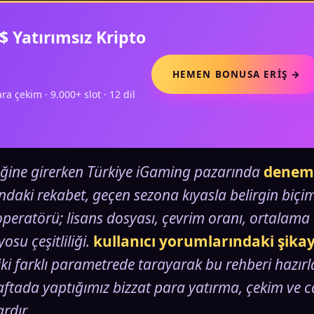
$ Yatırımsız Kripto
HEMEN BONUSA ERIŞ →
a çekim · 9.000+ slot · 12 dil
reğine girerken Türkiye iGaming pazarında
denem
ndaki rekabet, geçen sezona kıyasla belirgin biçim
peratörü; lisans dosyası, çevrim oranı, ortalama
osu çeşitliliği.
kullanıcı yorumlarındaki şika
i farklı parametrede tarayarak bu rehberi hazırl
haftada yaptığımız bizzat para yatırma, çekim ve c
rdır.