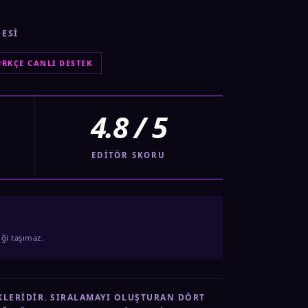
ESI
ÜRKÇE CANLI DESTEK
4.8 / 5
EDITÖR SKORU
iği taşımaz.
NKLERIDIR. SIRALAMAYI OLUŞTURAN DÖRT