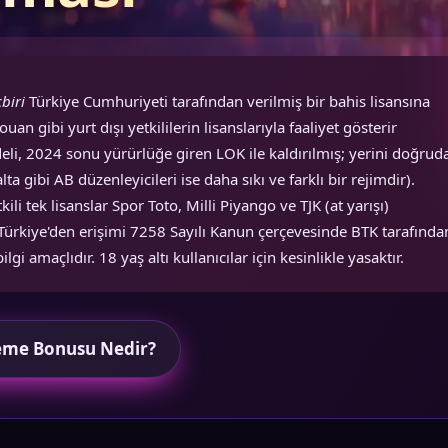
çbiri
Türkiye Cumhuriyeti tarafından verilmiş bir bahis lisansına
n gibi yurt dışı yetkililerin lisanslarıyla faaliyet gösterir
eli, 2024 sonu yürürlüğe giren LOK ile kaldırılmış; yerini doğrud
a gibi AB düzenleyicileri ise daha sıkı ve farklı bir rejimdir).
ili tek lisanslar Spor Toto, Milli Piyango ve TJK (at yarışı)
 Türkiye'den erişimi 7258 Sayılı Kanun çerçevesinde BTK tarafında
lgi amaçlıdır. 18 yaş altı kullanıcılar için kesinlikle yasaktır.
me Bonusu Nedir?