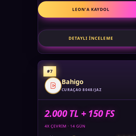
LEON'A KAYDOL
DETAYLI İNCELEME
#7
Bahigo
CURAÇAO 8048/JAZ
2.000 TL + 150 FS
4X ÇEVRIM · 14 GÜN