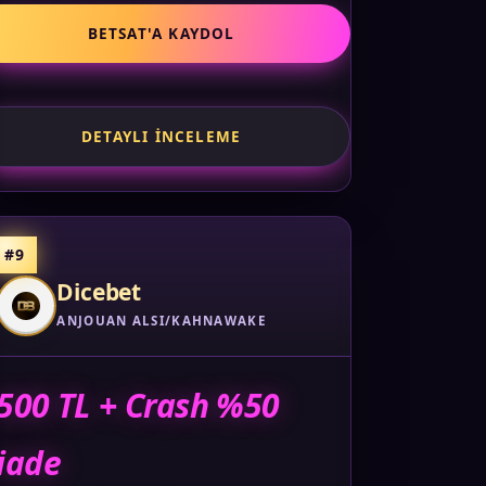
BETSAT'A KAYDOL
DETAYLI İNCELEME
#9
Dicebet
ANJOUAN ALSI/KAHNAWAKE
500 TL + Crash %50
iade