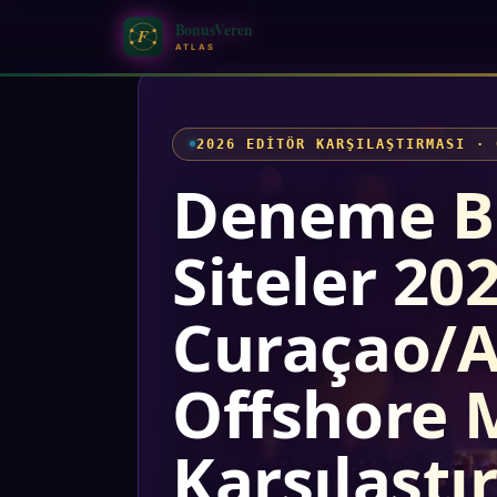
BonusVeren
F
ATLAS
2026 EDITÖR KARŞILAŞTIRMASI · 
Deneme B
Siteler 20
Curaçao/A
Offshore 
Karşılaştı