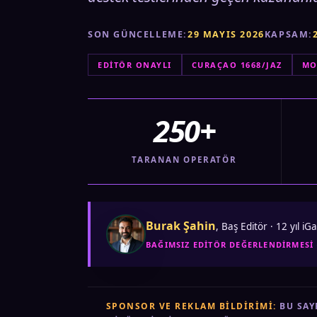
SON GÜNCELLEME:
29 MAYIS 2026
KAPSAM:
EDITÖR ONAYLI
CURAÇAO 1668/JAZ
MO
250+
TARANAN OPERATÖR
Burak Şahin
, Baş Editör · 12 yıl i
BAĞIMSIZ EDITÖR DEĞERLENDIRMESI
SPONSOR VE REKLAM BILDIRIMI:
BU SAY