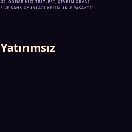
I, ÖDEME HIZI TESTLERI, ÇEVRIM ORANI
IS VE ŞANS OYUNLARI KESINLIKLE YASAKTIR.
 Yatırımsız