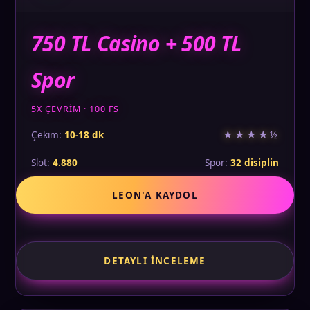
750 TL Casino + 500 TL
Spor
5X ÇEVRIM · 100 FS
★★★★½
Çekim:
10-18 dk
Slot:
4.880
Spor:
32 disiplin
LEON'A KAYDOL
DETAYLI İNCELEME