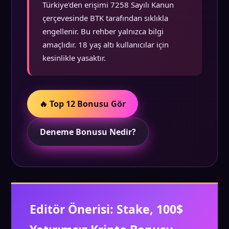
Türkiye'den erişimi 7258 Sayılı Kanun
çerçevesinde BTK tarafından sıklıkla
engellenir. Bu rehber yalnızca bilgi
amaçlıdır. 18 yaş altı kullanıcılar için
kesinlikle yasaktır.
🔥 Top 12 Bonusu Gör
Deneme Bonusu Nedir?
Editör Önerisi: Stake, 100$