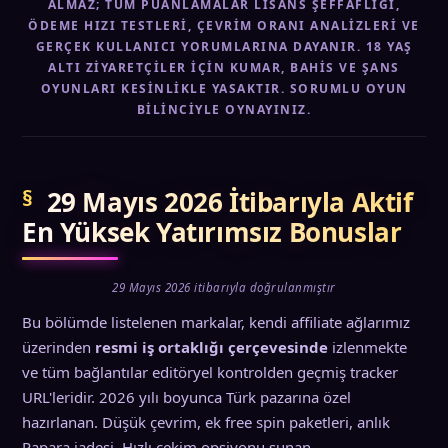
ALMAZ; TÜM PUANLAMALAR LISANS ŞEFFAFLIĞI,
ÖDEME HIZI TESTLERI, ÇEVRIM ORANI ANALIZLERI VE
GERÇEK KULLANICI YORUMLARINA DAYANIR. 18 YAŞ
ALTI ZIYARETÇILER IÇIN KUMAR, BAHIS VE ŞANS
OYUNLARI KESINLIKLE YASAKTIR. SORUMLU OYUN
BILINCIYLE OYNAYINIZ.
29 Mayıs 2026 İtibarıyla Aktif
En Yüksek Yatırımsız Bonuslar
29 Mayıs 2026 itibarıyla doğrulanmıştır
Bu bölümde listelenen markalar, kendi affiliate ağlarımız
üzerinden
resmi iş ortaklığı çerçevesinde
izlenmekte
ve tüm bağlantılar editöryel kontrolden geçmiş tracker
URL'leridir. 2026 yılı boyunca Türk pazarına özel
hazırlanan. Düşük çevrim, ek free spin paketleri, anlık
Papara iadesi. Hızlı çekim opsiyonu sunan