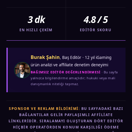
3 dk
4.8 / 5
EN HIZLI ÇEKIM
EDITÖR SKORU
Burak Şahin
, Baş Editör · 12 yıl iGaming
ürün analizi ve affiliate denetim deneyimi
BAĞIMSIZ EDITÖR DEĞERLENDIRMESI
· Bu sayfa
yalnızca bilgilendirme amaçlıdır; hukuki veya mali
danışmanlık niteliği taşımaz.
SPONSOR VE REKLAM BILDIRIMI:
BU SAYFADAKI BAZI
BAĞLANTILAR GELIR PAYLAŞIMLI AFFILIATE
LINKLERIDIR. SIRALAMAYI OLUŞTURAN DÖRT EDITÖR
HIÇBIR OPERATÖRDEN KONUM KARŞILIĞI ÖDEME