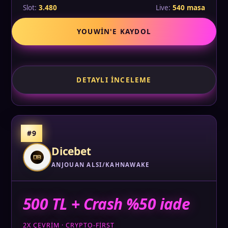
Slot:
3.480
Live:
540 masa
YOUWIN'E KAYDOL
DETAYLI İNCELEME
#9
Dicebet
ANJOUAN ALSI/KAHNAWAKE
500 TL + Crash %50 iade
2X ÇEVRIM · CRYPTO-FIRST