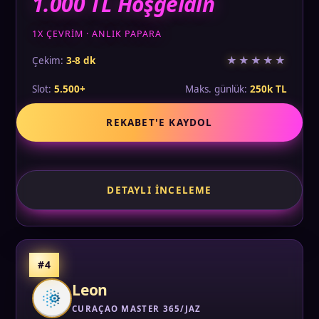
1.000 TL Hoşgeldin
1X ÇEVRIM · ANLIK PAPARA
★★★★★
Çekim:
3-8 dk
Slot:
5.500+
Maks. günlük:
250k TL
REKABET'E KAYDOL
DETAYLI İNCELEME
#4
Leon
CURAÇAO MASTER 365/JAZ