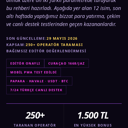
olmak üzere on iki farklı parametrede tarayarak
bu rehberi hazırladı. Aşağıda yer alan 12 isim, son
altı haftada yaptığımız bizzat para yatırma, çekim
ve canlı destek testlerinden geçen kazananlardır.
SON GÜNCELLEME:
29 MAYIS 2026
KAPSAM:
250+ OPERATÖR TARAMASI
BAĞIMSIZ EDITÖR DEĞERLENDIRMESI
EDITÖR ONAYLI
CURAÇAO 1668/JAZ
MOBIL PWA TEST EDILDI
PAPARA · HAVALE · USDT · BTC
7/24 TÜRKÇE CANLI DESTEK
250+
1.500 TL
TARANAN OPERATÖR
EN YÜKSEK BONUS