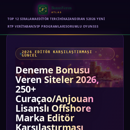
BonusVeren
F
ATLAS
TOP 12 SIRALAMA
EDITÖR TERCIHI
KAZANDIRAN 5
2026 YENİ
RTP VERITABANI
VIP PROGRAMLARI
SORUMLU OYUN
SSS
2026 EDITÖR KARŞILAŞTIRMASI ·
GÜNCEL
Deneme Bonusu
Veren Siteler 2026,
250+
Curaçao/Anjouan
Lisanslı Offshore
Marka Editör
Karşılaştırması