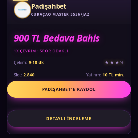
Padişahbet
CURAÇAO MASTER 5536/JAZ
900 TL Bedava Bahis
1X ÇEVRIM · SPOR ODAKLI
★★★½
Çekim:
9-18 dk
Slot:
2.840
Yatırım:
10 TL min.
PADIŞAHBET'E KAYDOL
DETAYLI İNCELEME