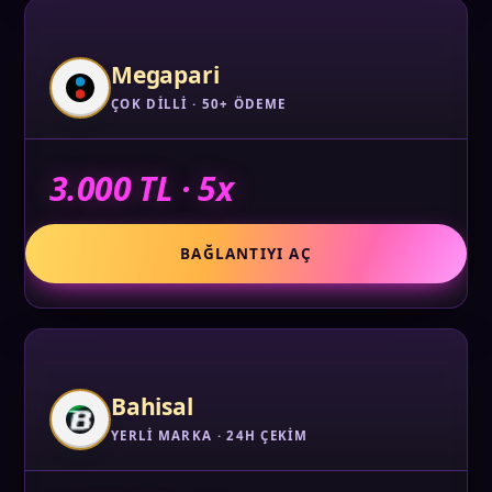
Megapari
ÇOK DILLI · 50+ ÖDEME
3.000 TL · 5x
BAĞLANTIYI AÇ
Bahisal
YERLI MARKA · 24H ÇEKIM