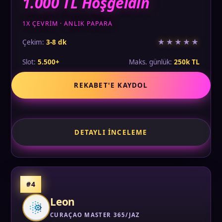
1.000 TL Hoşgeldin
1X ÇEVRIM · ANLIK PAPARA
★★★★★
Çekim:
3-8 dk
Slot:
5.500+
Maks. günlük:
250k TL
REKABET'E KAYDOL
DETAYLI İNCELEME
#4
Leon
CURAÇAO MASTER 365/JAZ