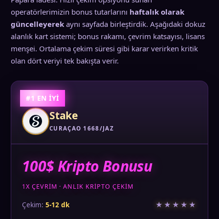
operatörlerimizin bonus tutarlarını
haftalık olarak
güncelleyerek
aynı sayfada birleştirdik. Aşağıdaki dokuz
alanlık kart sistemi; bonus rakamı, çevrim katsayısı, lisans
menşei. Ortalama çekim süresi gibi karar verirken kritik
olan dört veriyi tek bakışta verir.
#1 EN İYİ
Stake
CURAÇAO 1668/JAZ
100$ Kripto Bonusu
1X ÇEVRIM · ANLIK KRIPTO ÇEKIM
★★★★★
Çekim:
5-12 dk