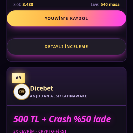
Slot:
3.480
Live:
540 masa
YOUWIN'E KAYDOL
DETAYLI İNCELEME
#9
Dicebet
ANJOUAN ALSI/KAHNAWAKE
500 TL + Crash %50 iade
2X ÇEVRIM · CRYPTO-FIRST