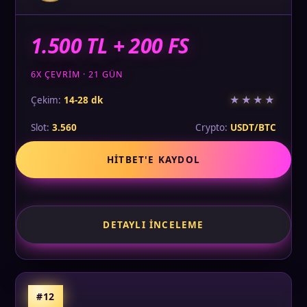
1.500 TL + 200 FS
6X ÇEVRIM · 21 GÜN
★★★★
Çekim:
14-28 dk
Slot:
3.560
Crypto:
USDT/BTC
HITBET'E KAYDOL
DETAYLI İNCELEME
#12