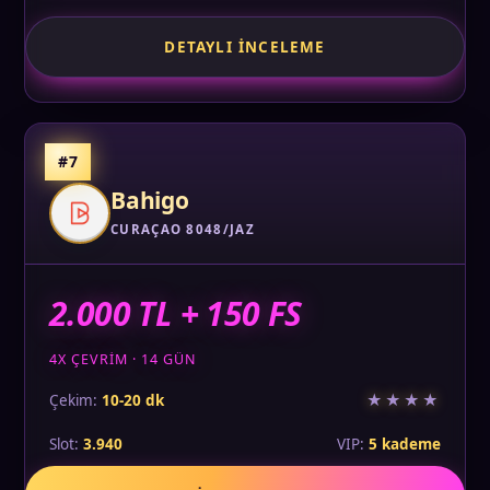
DETAYLI İNCELEME
#7
Bahigo
CURAÇAO 8048/JAZ
2.000 TL + 150 FS
4X ÇEVRIM · 14 GÜN
★★★★
Çekim:
10-20 dk
Slot:
3.940
VIP:
5 kademe