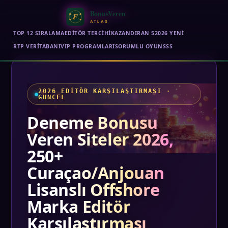
BonusVeren
F
ATLAS
TOP 12 SIRALAMA
EDITÖR TERCIHI
KAZANDIRAN 5
2026 YENİ
RTP VERITABANI
VIP PROGRAMLARI
SORUMLU OYUN
SSS
2026 EDITÖR KARŞILAŞTIRMASI ·
GÜNCEL
Deneme Bonusu
Veren Siteler 2026,
250+
Curaçao/Anjouan
Lisanslı Offshore
Marka Editör
Karşılaştırması