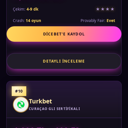
★★★★
Çekim:
4-9 dk
Crash:
14 oyun
Provably Fair:
Evet
DICEBET'E KAYDOL
DETAYLI İNCELEME
#10
Turkbet
CURAÇAO GLI SERTIFIKALI