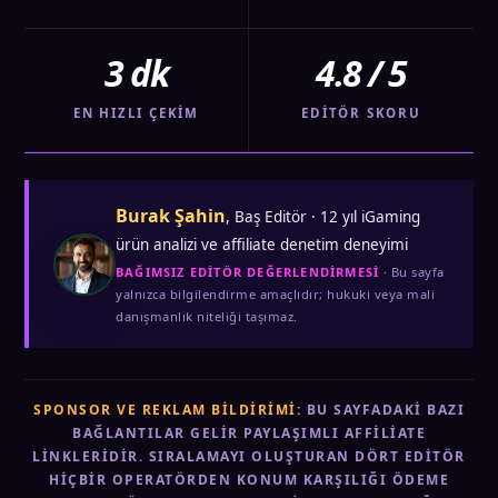
3 dk
4.8 / 5
EN HIZLI ÇEKIM
EDITÖR SKORU
Burak Şahin
, Baş Editör · 12 yıl iGaming
ürün analizi ve affiliate denetim deneyimi
BAĞIMSIZ EDITÖR DEĞERLENDIRMESI
· Bu sayfa
yalnızca bilgilendirme amaçlıdır; hukuki veya mali
danışmanlık niteliği taşımaz.
SPONSOR VE REKLAM BILDIRIMI:
BU SAYFADAKI BAZI
BAĞLANTILAR GELIR PAYLAŞIMLI AFFILIATE
LINKLERIDIR. SIRALAMAYI OLUŞTURAN DÖRT EDITÖR
HIÇBIR OPERATÖRDEN KONUM KARŞILIĞI ÖDEME