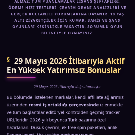
ALMAZ; TÜM PUANLAMALAR LISANS ŞEFFAFLIĞI,
ÖDEME HIZI TESTLERI, ÇEVRIM ORANI ANALIZLERI VE
GERÇEK KULLANICI YORUMLARINA DAYANIR. 18 YAŞ
ALTI ZIYARETÇILER IÇIN KUMAR, BAHIS VE ŞANS
OYUNLARI KESINLIKLE YASAKTIR. SORUMLU OYUN
BILINCIYLE OYNAYINIZ.
29 Mayıs 2026 İtibarıyla Aktif
En Yüksek Yatırımsız Bonuslar
29 Mayıs 2026 itibarıyla doğrulanmıştır
Bu bölümde listelenen markalar, kendi affiliate ağlarımız
üzerinden
resmi iş ortaklığı çerçevesinde
izlenmekte
ve tüm bağlantılar editöryel kontrolden geçmiş tracker
URL'leridir. 2026 yılı boyunca Türk pazarına özel
hazırlanan. Düşük çevrim, ek free spin paketleri, anlık
Papara iadesi. Hızlı çekim opsiyonu sunan