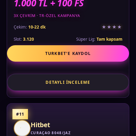
1.000 TL + 100 FS
3X ÇEVRIM · TR-ÖZEL KAMPANYA
★★★★
Çekim:
10-22 dk
Slot:
3.120
Süper Lig:
Tam kapsam
TURKBET'E KAYDOL
DETAYLI İNCELEME
#11
Hitbet
CURAÇAO 8048/JAZ