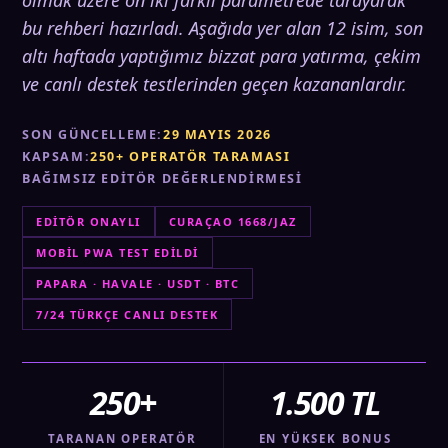
olmak üzere on iki farklı parametrede tarayarak
bu rehberi hazırladı. Aşağıda yer alan 12 isim, son
altı haftada yaptığımız bizzat para yatırma, çekim
ve canlı destek testlerinden geçen kazananlardır.
SON GÜNCELLEME:
29 MAYIS 2026
KAPSAM:
250+ OPERATÖR TARAMASI
BAĞIMSIZ EDITÖR DEĞERLENDIRMESI
EDITÖR ONAYLI
CURAÇAO 1668/JAZ
MOBIL PWA TEST EDILDI
PAPARA · HAVALE · USDT · BTC
7/24 TÜRKÇE CANLI DESTEK
250+
1.500 TL
TARANAN OPERATÖR
EN YÜKSEK BONUS