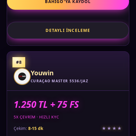
BAHIGO'YA KAYDOL
DETAYLI İNCELEME
#8
Youwin
CURAÇAO MASTER 5536/JAZ
1.250 TL + 75 FS
5X ÇEVRIM · HIZLI KYC
★★★★
Çekim:
8-15 dk