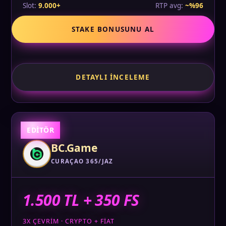
Slot:
9.000+
RTP avg:
~%96
STAKE BONUSUNU AL
DETAYLI İNCELEME
EDİTÖR
BC.Game
CURAÇAO 365/JAZ
1.500 TL + 350 FS
3X ÇEVRIM · CRYPTO + FIAT