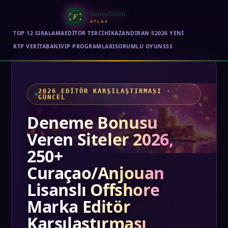
BonusVeren
F
ATLAS
TOP 12 SIRALAMA
EDITÖR TERCIHI
KAZANDIRAN 5
2026 YENİ
RTP VERITABANI
VIP PROGRAMLARI
SORUMLU OYUN
SSS
2026 EDITÖR KARŞILAŞTIRMASI ·
GÜNCEL
Deneme Bonusu
Veren Siteler 2026,
250+
Curaçao/Anjouan
Lisanslı Offshore
Marka Editör
Karşılaştırması