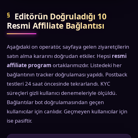
Editörün Doğruladığı 10
Resmi Affiliate Bağlantısı
Aşağıdaki on operatör, sayfaya gelen ziyaretçilerin
satın alma kararını doğrudan etkiler. Hepsi
resmi
affiliate program
ortaklarımızdır. Listedeki her
bağlantının tracker doğrulaması yapıldı. Postback
testleri 24 saat öncesinde tekrarlandı. KYC
süreçleri gizli kullanıcı denemeleriyle ölçüldü.
Bağlantılar bot doğrulamasından geçen
kullanıcılar için canlıdır. Geçmeyen kullanıcılar için
ise pasiftir.