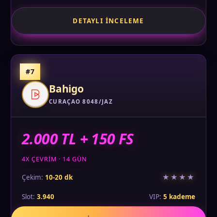
DETAYLI İNCELEME
#7
Bahigo
CURAÇAO 8048/JAZ
2.000 TL + 150 FS
4X ÇEVRIM · 14 GÜN
★★★★
Çekim:
10-20 dk
Slot:
3.940
VIP:
5 kademe