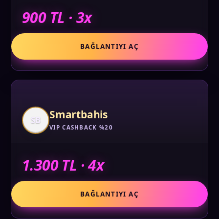
900 TL · 3x
BAĞLANTIYI AÇ
Smartbahis
SB
VIP CASHBACK %20
1.300 TL · 4x
BAĞLANTIYI AÇ