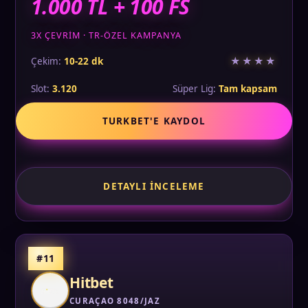
1.000 TL + 100 FS
3X ÇEVRIM · TR-ÖZEL KAMPANYA
★★★★
Çekim:
10-22 dk
Slot:
3.120
Süper Lig:
Tam kapsam
TURKBET'E KAYDOL
DETAYLI İNCELEME
#11
Hitbet
CURAÇAO 8048/JAZ