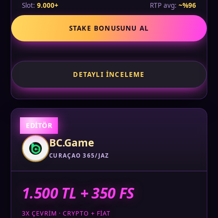
Slot:
9.000+
RTP avg:
~%96
STAKE BONUSUNU AL
DETAYLI İNCELEME
EDİTÖR
BC.Game
CURAÇAO 365/JAZ
1.500 TL + 350 FS
3X ÇEVRIM · CRYPTO + FIAT