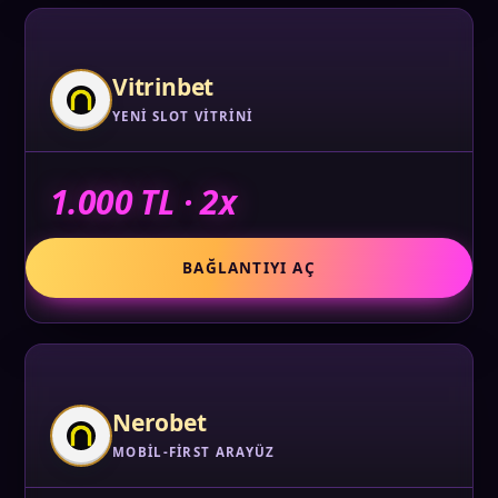
Vitrinbet
YENI SLOT VITRINI
1.000 TL · 2x
BAĞLANTIYI AÇ
Nerobet
MOBIL-FIRST ARAYÜZ