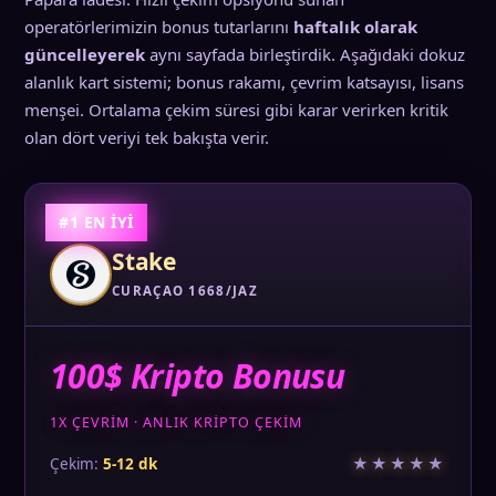
operatörlerimizin bonus tutarlarını
haftalık olarak
güncelleyerek
aynı sayfada birleştirdik. Aşağıdaki dokuz
alanlık kart sistemi; bonus rakamı, çevrim katsayısı, lisans
menşei. Ortalama çekim süresi gibi karar verirken kritik
olan dört veriyi tek bakışta verir.
#1 EN İYİ
Stake
CURAÇAO 1668/JAZ
100$ Kripto Bonusu
1X ÇEVRIM · ANLIK KRIPTO ÇEKIM
★★★★★
Çekim:
5-12 dk