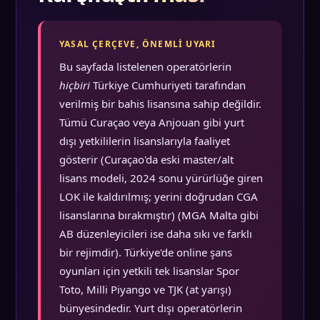
YASAL ÇERÇEVE, ÖNEMLI UYARI
Bu sayfada listelenen operatörlerin
hiçbiri
Türkiye Cumhuriyeti tarafından
verilmiş bir bahis lisansına sahip değildir.
Tümü Curaçao veya Anjouan gibi yurt
dışı yetkililerin lisanslarıyla faaliyet
gösterir (Curaçao'da eski master/alt
lisans modeli, 2024 sonu yürürlüğe giren
LOK ile kaldırılmış; yerini doğrudan CGA
lisanslarına bırakmıştır) (MGA Malta gibi
AB düzenleyicileri ise daha sıkı ve farklı
bir rejimdir). Türkiye'de online şans
oyunları için yetkili tek lisanslar Spor
Toto, Milli Piyango ve TJK (at yarışı)
bünyesindedir. Yurt dışı operatörlerin