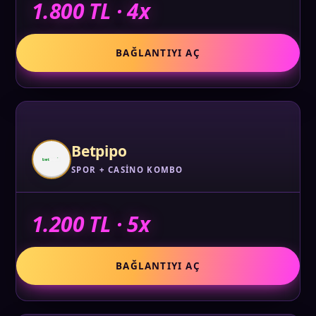
1.800 TL · 4x
BAĞLANTIYI AÇ
Betpipo
SPOR + CASINO KOMBO
1.200 TL · 5x
BAĞLANTIYI AÇ