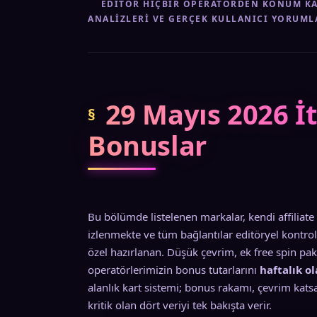
EDITÖR HIÇBIR OPERATÖRDEN KONUM KAR
ANALIZLERI VE GERÇEK KULLANICI YORUMLAR
29 Mayıs 2026 İt
Bonuslar
Bu bölümde listelenen markalar, kendi affiliat
izlenmekte ve tüm bağlantılar editöryel kontrol
özel hazırlanan. Düşük çevrim, ek free spin pak
operatörlerimizin bonus tutarlarını
haftalık o
alanlık kart sistemi; bonus rakamı, çevrim kats
kritik olan dört veriyi tek bakışta verir.