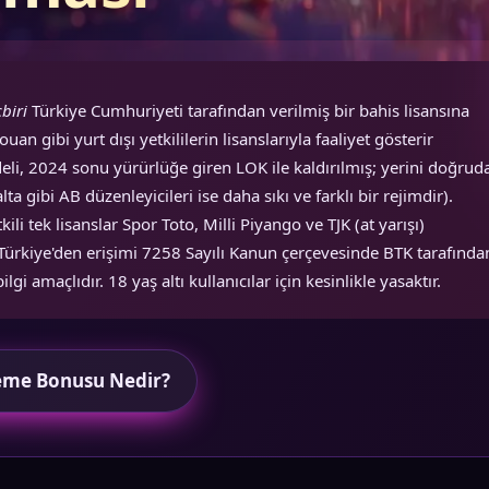
çbiri
Türkiye Cumhuriyeti tarafından verilmiş bir bahis lisansına
n gibi yurt dışı yetkililerin lisanslarıyla faaliyet gösterir
eli, 2024 sonu yürürlüğe giren LOK ile kaldırılmış; yerini doğrud
a gibi AB düzenleyicileri ise daha sıkı ve farklı bir rejimdir).
ili tek lisanslar Spor Toto, Milli Piyango ve TJK (at yarışı)
 Türkiye'den erişimi 7258 Sayılı Kanun çerçevesinde BTK tarafında
lgi amaçlıdır. 18 yaş altı kullanıcılar için kesinlikle yasaktır.
me Bonusu Nedir?