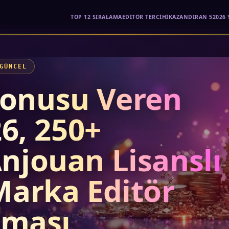
TOP 12 SIRALAMA
EDITÖR TERCIHI
KAZANDIRAN 5
2026 
GÜNCEL
onusu Veren
26, 250+
njouan Lisanslı
Marka Editör
rması