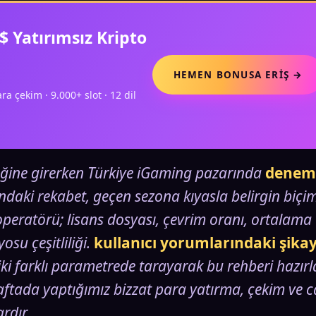
$ Yatırımsız Kripto
HEMEN BONUSA ERIŞ →
a çekim · 9.000+ slot · 12 dil
reğine girerken Türkiye iGaming pazarında
denem
ndaki rekabet, geçen sezona kıyasla belirgin biçim
peratörü; lisans dosyası, çevrim oranı, ortalama
osu çeşitliliği.
kullanıcı yorumlarındaki şika
i farklı parametrede tarayarak bu rehberi hazırl
haftada yaptığımız bizzat para yatırma, çekim ve c
rdır.