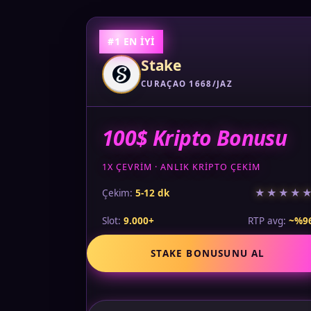
#1 EN İYİ
Stake
CURAÇAO 1668/JAZ
100$ Kripto Bonusu
1X ÇEVRIM · ANLIK KRIPTO ÇEKIM
★★★★
Çekim:
5-12 dk
Slot:
9.000+
RTP avg:
~%9
STAKE BONUSUNU AL