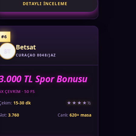
DETAYLI İNCELEME
#6
Betsat
BT
CURAÇAO 8048/JAZ
3.000 TL Spor Bonusu
6X ÇEVRIM · 50 FS
★★★★½
Çekim:
15-30 dk
Slot:
3.760
Canlı:
620+ masa