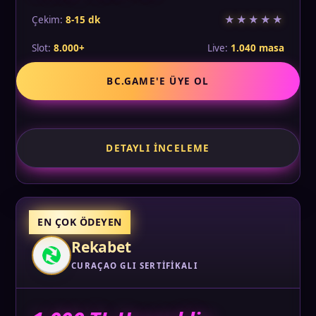
★★★★★
Çekim:
8-15 dk
Slot:
8.000+
Live:
1.040 masa
BC.GAME'E ÜYE OL
DETAYLI İNCELEME
EN ÇOK ÖDEYEN
Rekabet
CURAÇAO GLI SERTIFIKALI