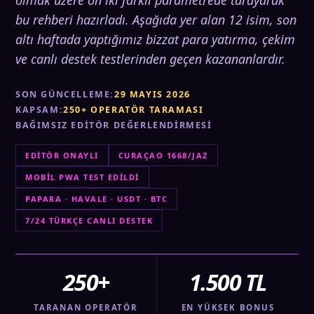
olmak üzere on iki farklı parametrede tarayarak
bu rehberi hazırladı. Aşağıda yer alan 12 isim, son
altı haftada yaptığımız bizzat para yatırma, çekim
ve canlı destek testlerinden geçen kazananlardır.
SON GÜNCELLEME:
29 MAYIS 2026
KAPSAM:
250+ OPERATÖR TARAMASI
BAĞIMSIZ EDITÖR DEĞERLENDIRMESI
EDITÖR ONAYLI
CURAÇAO 1668/JAZ
MOBIL PWA TEST EDILDI
PAPARA · HAVALE · USDT · BTC
7/24 TÜRKÇE CANLI DESTEK
250+
1.500 TL
TARANAN OPERATÖR
EN YÜKSEK BONUS