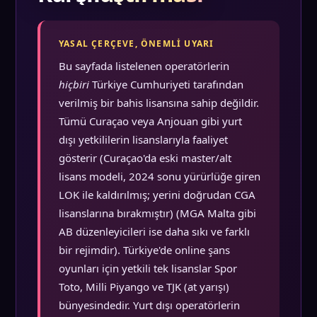
YASAL ÇERÇEVE, ÖNEMLI UYARI
Bu sayfada listelenen operatörlerin
hiçbiri
Türkiye Cumhuriyeti tarafından
verilmiş bir bahis lisansına sahip değildir.
Tümü Curaçao veya Anjouan gibi yurt
dışı yetkililerin lisanslarıyla faaliyet
gösterir (Curaçao'da eski master/alt
lisans modeli, 2024 sonu yürürlüğe giren
LOK ile kaldırılmış; yerini doğrudan CGA
lisanslarına bırakmıştır) (MGA Malta gibi
AB düzenleyicileri ise daha sıkı ve farklı
bir rejimdir). Türkiye'de online şans
oyunları için yetkili tek lisanslar Spor
Toto, Milli Piyango ve TJK (at yarışı)
bünyesindedir. Yurt dışı operatörlerin