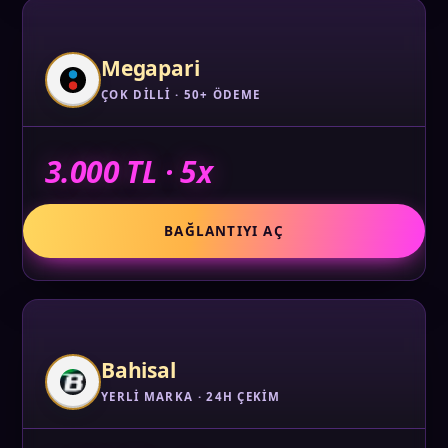
Megapari
ÇOK DILLI · 50+ ÖDEME
3.000 TL · 5x
BAĞLANTIYI AÇ
Bahisal
YERLI MARKA · 24H ÇEKIM