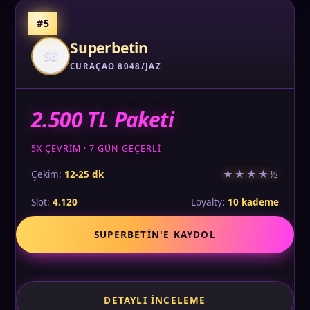
#5
Superbetin
SB
CURAÇAO 8048/JAZ
2.500 TL Paketi
5X ÇEVRIM · 7 GÜN GEÇERLI
★★★★½
Çekim:
12-25 dk
Slot:
4.120
Loyalty:
10 kademe
SUPERBETIN'E KAYDOL
DETAYLI İNCELEME