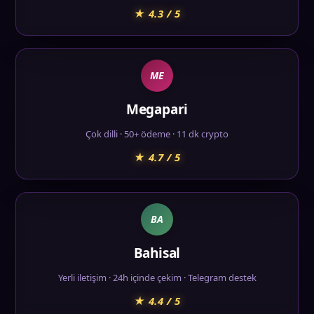
★ 4.3 / 5
Megapari
Çok dilli · 50+ ödeme · 11 dk crypto
★ 4.7 / 5
Bahisal
Yerli iletişim · 24h içinde çekim · Telegram destek
★ 4.4 / 5