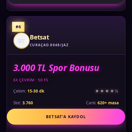
#6
Betsat
BT
CURAÇAO 8048/JAZ
3.000 TL Spor Bonusu
6X ÇEVRIM · 50 FS
★★★★½
Çekim:
15-30 dk
Slot:
3.760
Canlı:
620+ masa
BETSAT'A KAYDOL