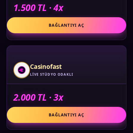
1.500 TL · 4x
BAĞLANTIYI AÇ
Casinofast
LIVE STÜDYO ODAKLI
2.000 TL · 3x
BAĞLANTIYI AÇ