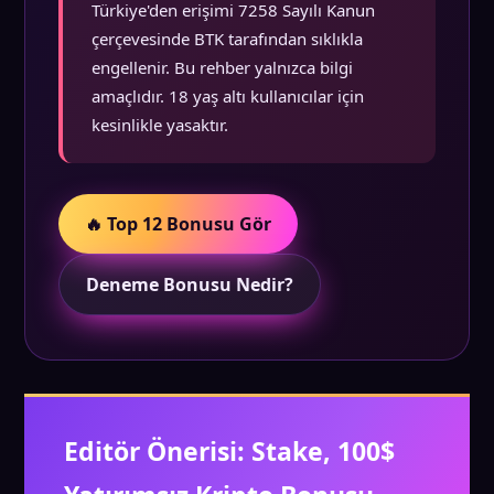
Türkiye'den erişimi 7258 Sayılı Kanun
çerçevesinde BTK tarafından sıklıkla
engellenir. Bu rehber yalnızca bilgi
amaçlıdır. 18 yaş altı kullanıcılar için
kesinlikle yasaktır.
🔥 Top 12 Bonusu Gör
Deneme Bonusu Nedir?
Editör Önerisi: Stake, 100$