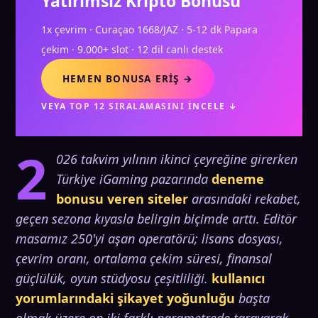
Yatırımsız Kripto Bonusu
1x çevrim · Curaçao 1668/JAZ · 5-12 dk Papara
çekim · 9.000+ slot · 12 dil canlı destek
HEMEN BONUSA ERIŞ →
VEYA TOP 12 SIRALAMASINI INCELE ↓
2
026 takvim yılının ikinci çeyreğine girerken
Türkiye iGaming pazarında
deneme
bonusu veren siteler
arasındaki rekabet,
geçen sezona kıyasla belirgin biçimde arttı. Editör
masamız 250'yi aşan operatörü; lisans dosyası,
çevrim oranı, ortalama çekim süresi, finansal
güçlülük, oyun stüdyosu çeşitliliği.
kullanıcı
yorumlarındaki şikayet yoğunluğu
başta