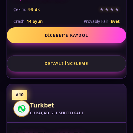
★★★★
Çekim:
4-9 dk
Crash:
14 oyun
Provably Fair:
Evet
DICEBET'E KAYDOL
DETAYLI İNCELEME
#10
Turkbet
CURAÇAO GLI SERTIFIKALI