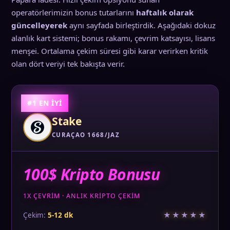
operatörlerimizin bonus tutarlarını
haftalık olarak
güncelleyerek
aynı sayfada birleştirdik. Aşağıdaki dokuz
alanlık kart sistemi; bonus rakamı, çevrim katsayısı, lisans
menşei. Ortalama çekim süresi gibi karar verirken kritik
olan dört veriyi tek bakışta verir.
#1 EN İYİ
Stake
CURAÇAO 1668/JAZ
100$ Kripto Bonusu
1X ÇEVRIM · ANLIK KRIPTO ÇEKIM
★★★★★
Çekim:
5-12 dk