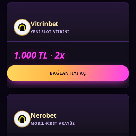
Vitrinbet
YENI SLOT VITRINI
1.000 TL · 2x
BAĞLANTIYI AÇ
Nerobet
MOBIL-FIRST ARAYÜZ