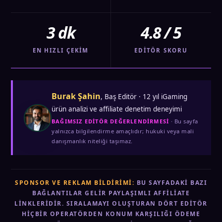
3 dk
4.8 / 5
EN HIZLI ÇEKIM
EDITÖR SKORU
Burak Şahin
, Baş Editör · 12 yıl iGaming
ürün analizi ve affiliate denetim deneyimi
BAĞIMSIZ EDITÖR DEĞERLENDIRMESI
· Bu sayfa
yalnızca bilgilendirme amaçlıdır; hukuki veya mali
danışmanlık niteliği taşımaz.
SPONSOR VE REKLAM BILDIRIMI:
BU SAYFADAKI BAZI
BAĞLANTILAR GELIR PAYLAŞIMLI AFFILIATE
LINKLERIDIR. SIRALAMAYI OLUŞTURAN DÖRT EDITÖR
HIÇBIR OPERATÖRDEN KONUM KARŞILIĞI ÖDEME