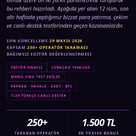
olmak üzere on iki farklı parametrede tarayarak
bu rehberi hazırladı. Aşağıda yer alan 12 isim, son
altı haftada yaptığımız bizzat para yatırma, çekim
ve canlı destek testlerinden geçen kazananlardır.
SON GÜNCELLEME:
29 MAYIS 2026
KAPSAM:
250+ OPERATÖR TARAMASI
BAĞIMSIZ EDITÖR DEĞERLENDIRMESI
EDITÖR ONAYLI
CURAÇAO 1668/JAZ
MOBIL PWA TEST EDILDI
PAPARA · HAVALE · USDT · BTC
7/24 TÜRKÇE CANLI DESTEK
250+
1.500 TL
TARANAN OPERATÖR
EN YÜKSEK BONUS