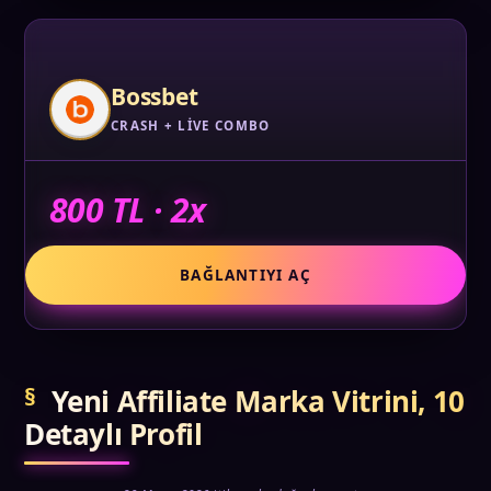
Bossbet
CRASH + LIVE COMBO
800 TL · 2x
BAĞLANTIYI AÇ
Yeni Affiliate Marka Vitrini, 10
Detaylı Profil