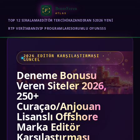
BonusVeren
F
ATLAS
TOP 12 SIRALAMA
EDITÖR TERCIHI
KAZANDIRAN 5
2026 YENİ
RTP VERITABANI
VIP PROGRAMLARI
SORUMLU OYUN
SSS
2026 EDITÖR KARŞILAŞTIRMASI ·
GÜNCEL
Deneme Bonusu
Veren Siteler 2026,
250+
Curaçao/Anjouan
Lisanslı Offshore
Marka Editör
Karşılaştırması