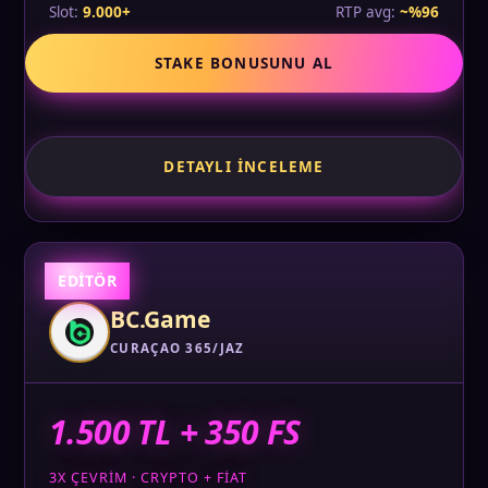
Slot:
9.000+
RTP avg:
~%96
STAKE BONUSUNU AL
DETAYLI İNCELEME
EDİTÖR
BC.Game
CURAÇAO 365/JAZ
1.500 TL + 350 FS
3X ÇEVRIM · CRYPTO + FIAT