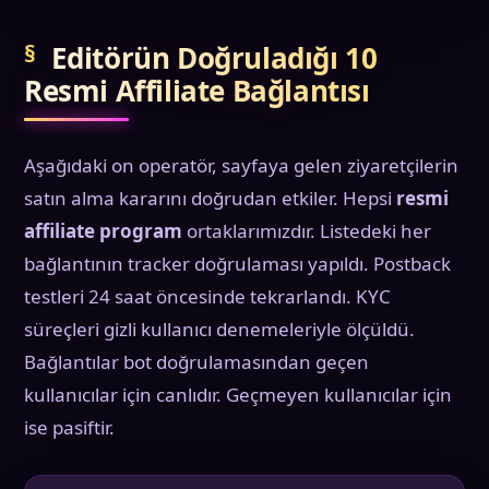
Editörün Doğruladığı 10
Resmi Affiliate Bağlantısı
Aşağıdaki on operatör, sayfaya gelen ziyaretçilerin
satın alma kararını doğrudan etkiler. Hepsi
resmi
affiliate program
ortaklarımızdır. Listedeki her
bağlantının tracker doğrulaması yapıldı. Postback
testleri 24 saat öncesinde tekrarlandı. KYC
süreçleri gizli kullanıcı denemeleriyle ölçüldü.
Bağlantılar bot doğrulamasından geçen
kullanıcılar için canlıdır. Geçmeyen kullanıcılar için
ise pasiftir.