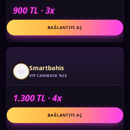
900 TL · 3x
BAĞLANTIYI AÇ
Smartbahis
SB
VIP CASHBACK %20
1.300 TL · 4x
BAĞLANTIYI AÇ