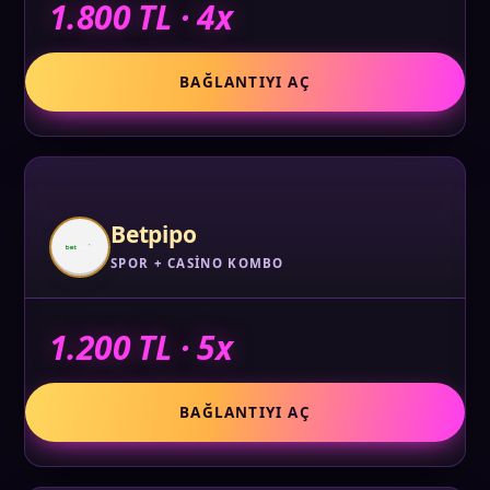
1.800 TL · 4x
BAĞLANTIYI AÇ
Betpipo
SPOR + CASINO KOMBO
1.200 TL · 5x
BAĞLANTIYI AÇ