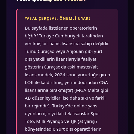
YASAL ÇERÇEVE, ÖNEMLI UYARI
Bu sayfada listelenen operatörlerin
hiçbiri
Türkiye Cumhuriyeti tarafından
verilmiş bir bahis lisansına sahip değildir.
Tümü Curaçao veya Anjouan gibi yurt
dışı yetkililerin lisanslarıyla faaliyet
gösterir (Curaçao'da eski master/alt
lisans modeli, 2024 sonu yürürlüğe giren
LOK ile kaldırılmış; yerini doğrudan CGA
lisanslarına bırakmıştır) (MGA Malta gibi
AB düzenleyicileri ise daha sıkı ve farklı
bir rejimdir). Türkiye'de online şans
oyunları için yetkili tek lisanslar Spor
Toto, Milli Piyango ve TJK (at yarışı)
bünyesindedir. Yurt dışı operatörlerin