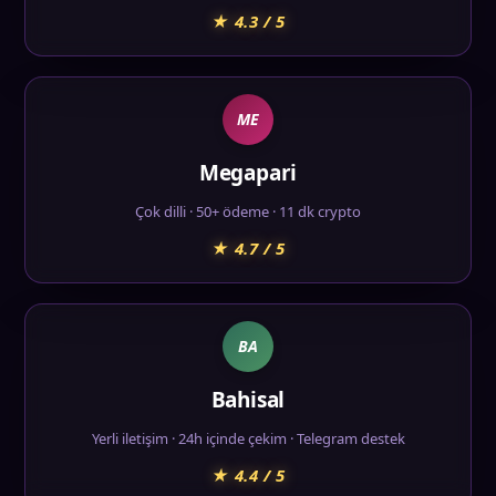
★ 4.3 / 5
Megapari
Çok dilli · 50+ ödeme · 11 dk crypto
★ 4.7 / 5
Bahisal
Yerli iletişim · 24h içinde çekim · Telegram destek
★ 4.4 / 5