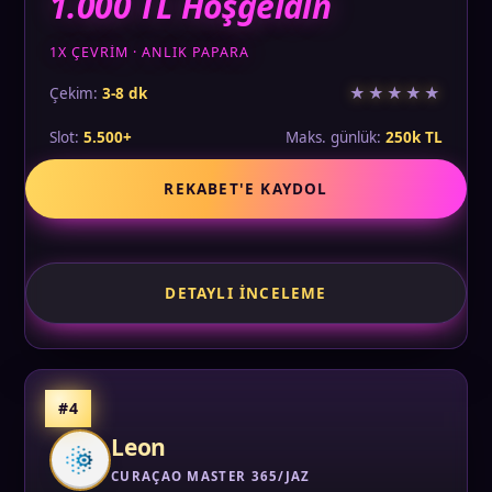
1.000 TL Hoşgeldin
1X ÇEVRIM · ANLIK PAPARA
★★★★★
Çekim:
3-8 dk
Slot:
5.500+
Maks. günlük:
250k TL
REKABET'E KAYDOL
DETAYLI İNCELEME
#4
Leon
CURAÇAO MASTER 365/JAZ