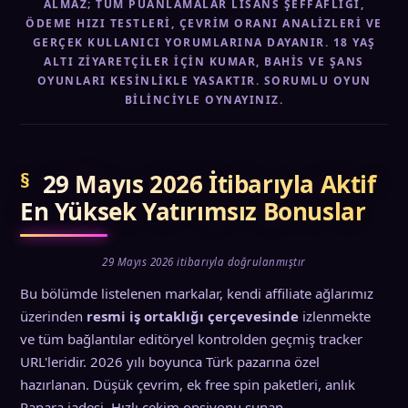
ALMAZ; TÜM PUANLAMALAR LISANS ŞEFFAFLIĞI,
ÖDEME HIZI TESTLERI, ÇEVRIM ORANI ANALIZLERI VE
GERÇEK KULLANICI YORUMLARINA DAYANIR. 18 YAŞ
ALTI ZIYARETÇILER IÇIN KUMAR, BAHIS VE ŞANS
OYUNLARI KESINLIKLE YASAKTIR. SORUMLU OYUN
BILINCIYLE OYNAYINIZ.
29 Mayıs 2026 İtibarıyla Aktif
En Yüksek Yatırımsız Bonuslar
29 Mayıs 2026 itibarıyla doğrulanmıştır
Bu bölümde listelenen markalar, kendi affiliate ağlarımız
üzerinden
resmi iş ortaklığı çerçevesinde
izlenmekte
ve tüm bağlantılar editöryel kontrolden geçmiş tracker
URL'leridir. 2026 yılı boyunca Türk pazarına özel
hazırlanan. Düşük çevrim, ek free spin paketleri, anlık
Papara iadesi. Hızlı çekim opsiyonu sunan