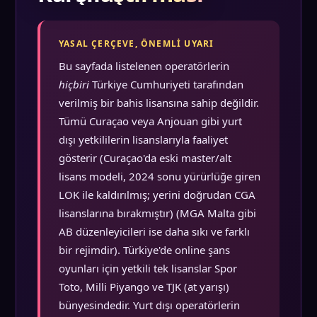
YASAL ÇERÇEVE, ÖNEMLI UYARI
Bu sayfada listelenen operatörlerin
hiçbiri
Türkiye Cumhuriyeti tarafından
verilmiş bir bahis lisansına sahip değildir.
Tümü Curaçao veya Anjouan gibi yurt
dışı yetkililerin lisanslarıyla faaliyet
gösterir (Curaçao'da eski master/alt
lisans modeli, 2024 sonu yürürlüğe giren
LOK ile kaldırılmış; yerini doğrudan CGA
lisanslarına bırakmıştır) (MGA Malta gibi
AB düzenleyicileri ise daha sıkı ve farklı
bir rejimdir). Türkiye'de online şans
oyunları için yetkili tek lisanslar Spor
Toto, Milli Piyango ve TJK (at yarışı)
bünyesindedir. Yurt dışı operatörlerin