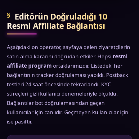
Editörün Doğruladığı 10
Resmi Affiliate Bağlantısı
Aşağıdaki on operatör, sayfaya gelen ziyaretçilerin
satın alma kararını doğrudan etkiler. Hepsi
resmi
affiliate program
ortaklarımızdır. Listedeki her
bağlantının tracker doğrulaması yapıldı. Postback
testleri 24 saat öncesinde tekrarlandı. KYC
süreçleri gizli kullanıcı denemeleriyle ölçüldü.
Bağlantılar bot doğrulamasından geçen
kullanıcılar için canlıdır. Geçmeyen kullanıcılar için
ise pasiftir.