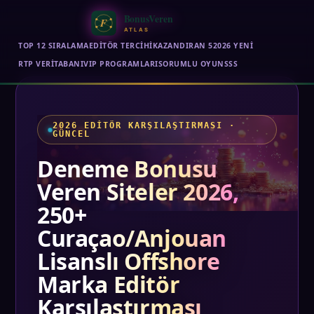
BonusVeren
F
ATLAS
TOP 12 SIRALAMA
EDITÖR TERCIHI
KAZANDIRAN 5
2026 YENİ
RTP VERITABANI
VIP PROGRAMLARI
SORUMLU OYUN
SSS
2026 EDITÖR KARŞILAŞTIRMASI ·
GÜNCEL
Deneme Bonusu
Veren Siteler 2026,
250+
Curaçao/Anjouan
Lisanslı Offshore
Marka Editör
Karşılaştırması