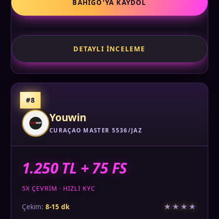
BAHIGO'YA KAYDOL
DETAYLI İNCELEME
#8
Youwin
CURAÇAO MASTER 5536/JAZ
1.250 TL + 75 FS
5X ÇEVRIM · HIZLI KYC
★★★★
Çekim:
8-15 dk