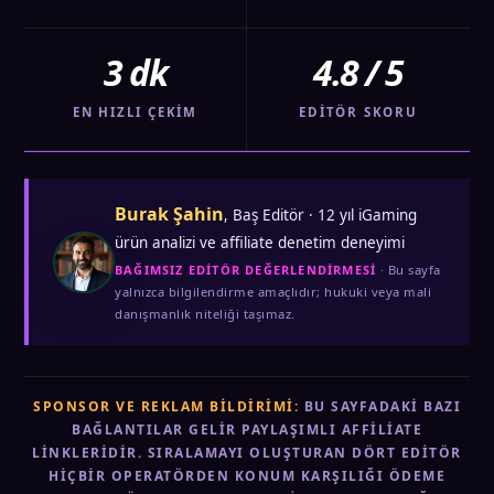
3 dk
4.8 / 5
EN HIZLI ÇEKIM
EDITÖR SKORU
Burak Şahin
, Baş Editör · 12 yıl iGaming
ürün analizi ve affiliate denetim deneyimi
BAĞIMSIZ EDITÖR DEĞERLENDIRMESI
· Bu sayfa
yalnızca bilgilendirme amaçlıdır; hukuki veya mali
danışmanlık niteliği taşımaz.
SPONSOR VE REKLAM BILDIRIMI:
BU SAYFADAKI BAZI
BAĞLANTILAR GELIR PAYLAŞIMLI AFFILIATE
LINKLERIDIR. SIRALAMAYI OLUŞTURAN DÖRT EDITÖR
HIÇBIR OPERATÖRDEN KONUM KARŞILIĞI ÖDEME