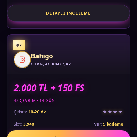
DETAYLI İNCELEME
#7
Bahigo
CURAÇAO 8048/JAZ
2.000 TL + 150 FS
4X ÇEVRIM · 14 GÜN
★★★★
Çekim:
10-20 dk
Slot:
3.940
VIP:
5 kademe