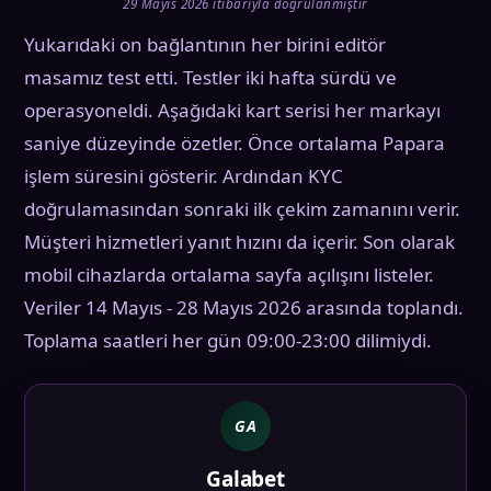
29 Mayıs 2026 itibarıyla doğrulanmıştır
Yukarıdaki on bağlantının her birini editör
masamız test etti. Testler iki hafta sürdü ve
operasyoneldi. Aşağıdaki kart serisi her markayı
saniye düzeyinde özetler. Önce ortalama Papara
işlem süresini gösterir. Ardından KYC
doğrulamasından sonraki ilk çekim zamanını verir.
Müşteri hizmetleri yanıt hızını da içerir. Son olarak
mobil cihazlarda ortalama sayfa açılışını listeler.
Veriler 14 Mayıs - 28 Mayıs 2026 arasında toplandı.
Toplama saatleri her gün 09:00-23:00 dilimiydi.
Galabet