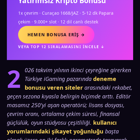
Yatırımsız Kripto Bonusu
1x çevrim · Curaçao 1668/JAZ · 5-12 dk Papara
çekim · 9.000+ slot · 12 dil canlı destek
HEMEN BONUSA ERIŞ →
VEYA TOP 12 SIRALAMASINI INCELE ↓
2
026 takvim yılının ikinci çeyreğine girerken
Türkiye iGaming pazarında
deneme
bonusu veren siteler
arasındaki rekabet,
geçen sezona kıyasla belirgin biçimde arttı. Editör
masamız 250'yi aşan operatörü; lisans dosyası,
çevrim oranı, ortalama çekim süresi, finansal
güçlülük, oyun stüdyosu çeşitliliği.
kullanıcı
yorumlarındaki şikayet yoğunluğu
başta