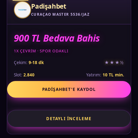
Padişahbet
CURAÇAO MASTER 5536/JAZ
900 TL Bedava Bahis
1X ÇEVRIM · SPOR ODAKLI
★★★½
Çekim:
9-18 dk
Slot:
2.840
Yatırım:
10 TL min.
PADIŞAHBET'E KAYDOL
DETAYLI İNCELEME