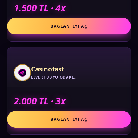
1.500 TL · 4x
BAĞLANTIYI AÇ
Casinofast
LIVE STÜDYO ODAKLI
2.000 TL · 3x
BAĞLANTIYI AÇ