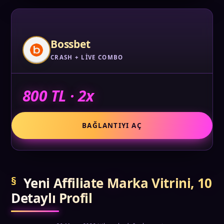
Bossbet
CRASH + LIVE COMBO
800 TL · 2x
BAĞLANTIYI AÇ
Yeni Affiliate Marka Vitrini, 10
Detaylı Profil