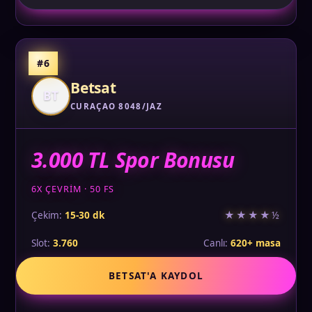
#6
Betsat
BT
CURAÇAO 8048/JAZ
3.000 TL Spor Bonusu
6X ÇEVRIM · 50 FS
★★★★½
Çekim:
15-30 dk
Slot:
3.760
Canlı:
620+ masa
BETSAT'A KAYDOL