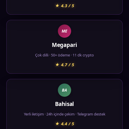
★ 4.3 / 5
Megapari
Çok dilli · 50+ ödeme · 11 dk crypto
★ 4.7 / 5
Bahisal
Yerli iletişim · 24h içinde çekim · Telegram destek
★ 4.4 / 5