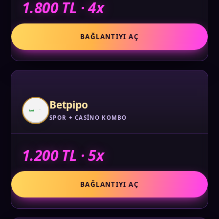
1.800 TL · 4x
BAĞLANTIYI AÇ
Betpipo
SPOR + CASINO KOMBO
1.200 TL · 5x
BAĞLANTIYI AÇ