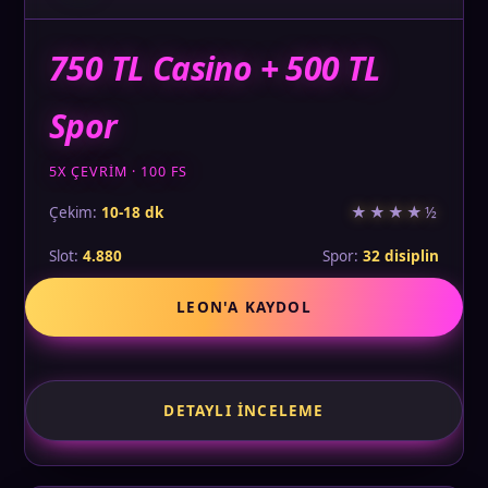
750 TL Casino + 500 TL
Spor
5X ÇEVRIM · 100 FS
★★★★½
Çekim:
10-18 dk
Slot:
4.880
Spor:
32 disiplin
LEON'A KAYDOL
DETAYLI İNCELEME