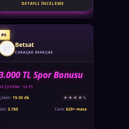
DETAYLI İNCELEME
#6
Betsat
BT
CURAÇAO 8048/JAZ
3.000 TL Spor Bonusu
6X ÇEVRIM · 50 FS
★★★★½
Çekim:
15-30 dk
Slot:
3.760
Canlı:
620+ masa