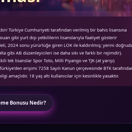
çbiri
Türkiye Cumhuriyeti tarafından verilmiş bir bahis lisansına
n gibi yurt dışı yetkililerin lisanslarıyla faaliyet gösterir
eli, 2024 sonu yürürlüğe giren LOK ile kaldırılmış; yerini doğrud
a gibi AB düzenleyicileri ise daha sıkı ve farklı bir rejimdir).
ili tek lisanslar Spor Toto, Milli Piyango ve TJK (at yarışı)
 Türkiye'den erişimi 7258 Sayılı Kanun çerçevesinde BTK tarafında
lgi amaçlıdır. 18 yaş altı kullanıcılar için kesinlikle yasaktır.
me Bonusu Nedir?