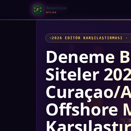
BonusVeren
F
ATLAS
2026 EDITÖR KARŞILAŞTIRMASI · 
Deneme B
Siteler 20
Curaçao/A
Offshore 
Karşılaştı