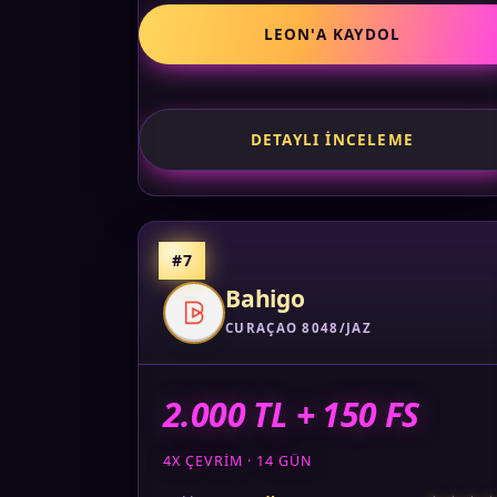
LEON'A KAYDOL
DETAYLI İNCELEME
#7
Bahigo
CURAÇAO 8048/JAZ
2.000 TL + 150 FS
4X ÇEVRIM · 14 GÜN