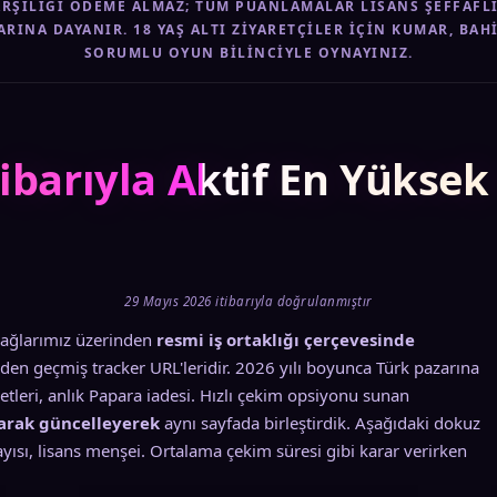
ŞILIĞI ÖDEME ALMAZ; TÜM PUANLAMALAR LISANS ŞEFFAFLIĞ
INA DAYANIR. 18 YAŞ ALTI ZIYARETÇILER IÇIN KUMAR, BAH
SORUMLU OYUN BILINCIYLE OYNAYINIZ.
ibarıyla Aktif En Yüksek
29 Mayıs 2026 itibarıyla doğrulanmıştır
e ağlarımız üzerinden
resmi iş ortaklığı çerçevesinde
den geçmiş tracker URL'leridir. 2026 yılı boyunca Türk pazarına
etleri, anlık Papara iadesi. Hızlı çekim opsiyonu sunan
larak güncelleyerek
aynı sayfada birleştirdik. Aşağıdaki dokuz
ayısı, lisans menşei. Ortalama çekim süresi gibi karar verirken