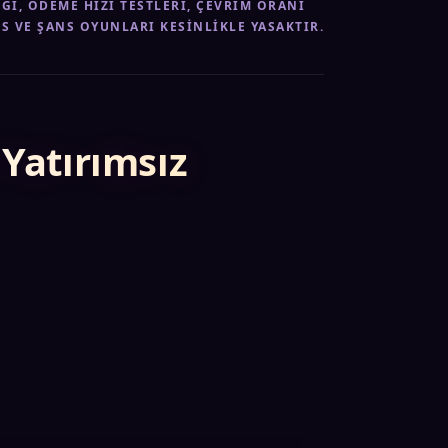
I, ÖDEME HIZI TESTLERI, ÇEVRIM ORANI
IS VE ŞANS OYUNLARI KESINLIKLE YASAKTIR.
 Yatırımsız