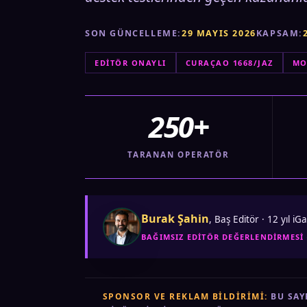
SON GÜNCELLEME:
29 MAYIS 2026
KAPSAM:
EDITÖR ONAYLI
CURAÇAO 1668/JAZ
MO
250+
TARANAN OPERATÖR
Burak Şahin
, Baş Editör · 12 yıl i
BAĞIMSIZ EDITÖR DEĞERLENDIRMESI
SPONSOR VE REKLAM BILDIRIMI:
BU SAY