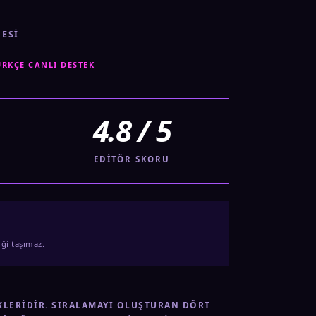
ESI
ÜRKÇE CANLI DESTEK
4.8 / 5
EDITÖR SKORU
iği taşımaz.
NKLERIDIR. SIRALAMAYI OLUŞTURAN DÖRT