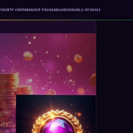
YENİ
RTP VERITABANI
VIP PROGRAMLARI
SORUMLU OYUN
SSS