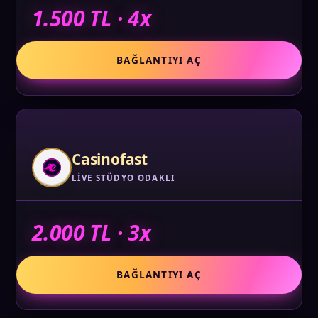
1.500 TL · 4x
BAĞLANTIYI AÇ
Casinofast
LIVE STÜDYO ODAKLI
2.000 TL · 3x
BAĞLANTIYI AÇ