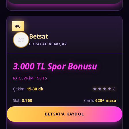
#6
Betsat
BT
CURAÇAO 8048/JAZ
3.000 TL Spor Bonusu
6X ÇEVRIM · 50 FS
★★★★½
Çekim:
15-30 dk
Slot:
3.760
Canlı:
620+ masa
BETSAT'A KAYDOL