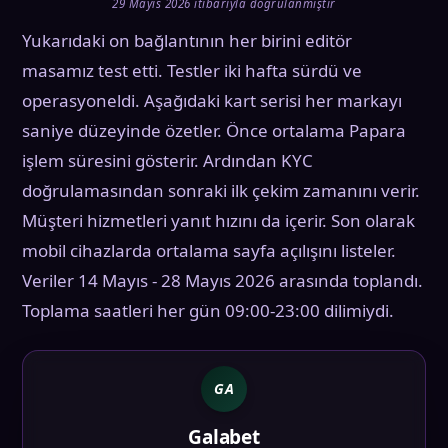
29 Mayıs 2026 itibarıyla doğrulanmıştır
Yukarıdaki on bağlantının her birini editör
masamız test etti. Testler iki hafta sürdü ve
operasyoneldi. Aşağıdaki kart serisi her markayı
saniye düzeyinde özetler. Önce ortalama Papara
işlem süresini gösterir. Ardından KYC
doğrulamasından sonraki ilk çekim zamanını verir.
Müşteri hizmetleri yanıt hızını da içerir. Son olarak
mobil cihazlarda ortalama sayfa açılışını listeler.
Veriler 14 Mayıs - 28 Mayıs 2026 arasında toplandı.
Toplama saatleri her gün 09:00-23:00 dilimiydi.
Galabet