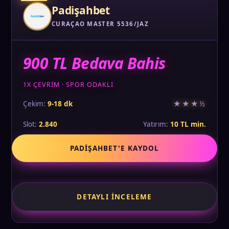
Padişahbet
CURAÇAO MASTER 5536/JAZ
900 TL Bedava Bahis
1X ÇEVRIM · SPOR ODAKLI
★★★½
Çekim:
9-18 dk
Slot:
2.840
Yatırım:
10 TL min.
PADIŞAHBET'E KAYDOL
DETAYLI İNCELEME