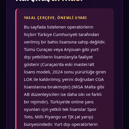
YASAL ÇERÇEVE, ÖNEMLI UYARI
Bu sayfada listelenen operatörlerin
hiçbiri
Türkiye Cumhuriyeti tarafından
verilmiş bir bahis lisansına sahip değildir.
Tümü Curaçao veya Anjouan gibi yurt
dışı yetkililerin lisanslarıyla faaliyet
gösterir (Curaçao'da eski master/alt
lisans modeli, 2024 sonu yürürlüğe giren
LOK ile kaldırılmış; yerini doğrudan CGA
lisanslarına bırakmıştır) (MGA Malta gibi
AB düzenleyicileri ise daha sıkı ve farklı
bir rejimdir). Türkiye'de online şans
oyunları için yetkili tek lisanslar Spor
Toto, Milli Piyango ve TJK (at yarışı)
bünyesindedir. Yurt dışı operatörlerin