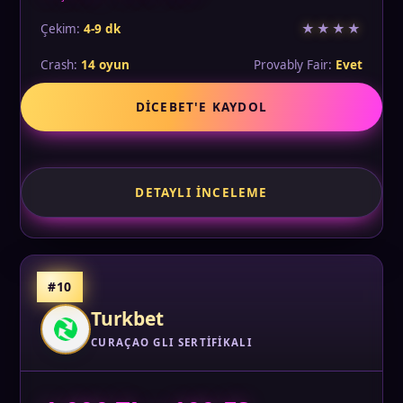
★★★★
Çekim:
4-9 dk
Crash:
14 oyun
Provably Fair:
Evet
DICEBET'E KAYDOL
DETAYLI İNCELEME
#10
Turkbet
CURAÇAO GLI SERTIFIKALI