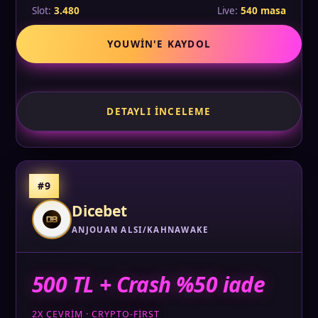
Slot:
3.480
Live:
540 masa
YOUWIN'E KAYDOL
DETAYLI İNCELEME
#9
Dicebet
ANJOUAN ALSI/KAHNAWAKE
500 TL + Crash %50 iade
2X ÇEVRIM · CRYPTO-FIRST