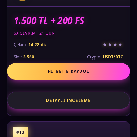
1.500 TL + 200 FS
6X ÇEVRIM · 21 GÜN
★★★★
Çekim:
14-28 dk
Slot:
3.560
Crypto:
USDT/BTC
HITBET'E KAYDOL
DETAYLI İNCELEME
#12