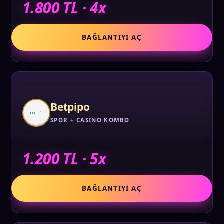
1.800 TL · 4x
BAĞLANTIYI AÇ
Betpipo
SPOR + CASINO KOMBO
1.200 TL · 5x
BAĞLANTIYI AÇ