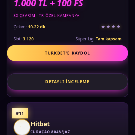
1.000 TL + 100 FS
3X ÇEVRIM · TR-ÖZEL KAMPANYA
★★★★
Çekim:
10-22 dk
Slot:
3.120
Süper Lig:
Tam kapsam
TURKBET'E KAYDOL
DETAYLI İNCELEME
#11
Hitbet
CURAÇAO 8048/JAZ