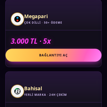
Megapari
ÇOK DILLI · 50+ ÖDEME
3.000 TL · 5x
BAĞLANTIYI AÇ
Bahisal
YERLI MARKA · 24H ÇEKIM