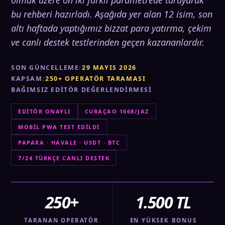
olmak üzere on iki farklı parametrede tarayarak
bu rehberi hazırladı. Aşağıda yer alan 12 isim, son
altı haftada yaptığımız bizzat para yatırma, çekim
ve canlı destek testlerinden geçen kazananlardır.
SON GÜNCELLEME:
29 MAYIS 2026
KAPSAM:
250+ OPERATÖR TARAMASI
BAĞIMSIZ EDITÖR DEĞERLENDIRMESI
EDITÖR ONAYLI
CURAÇAO 1668/JAZ
MOBIL PWA TEST EDILDI
PAPARA · HAVALE · USDT · BTC
7/24 TÜRKÇE CANLI DESTEK
250+
1.500 TL
TARANAN OPERATÖR
EN YÜKSEK BONUS