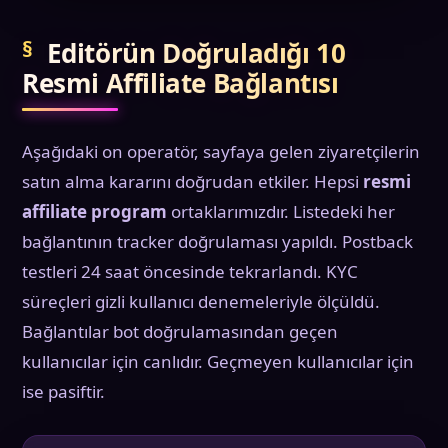
Editörün Doğruladığı 10
Resmi Affiliate Bağlantısı
Aşağıdaki on operatör, sayfaya gelen ziyaretçilerin
satın alma kararını doğrudan etkiler. Hepsi
resmi
affiliate program
ortaklarımızdır. Listedeki her
bağlantının tracker doğrulaması yapıldı. Postback
testleri 24 saat öncesinde tekrarlandı. KYC
süreçleri gizli kullanıcı denemeleriyle ölçüldü.
Bağlantılar bot doğrulamasından geçen
kullanıcılar için canlıdır. Geçmeyen kullanıcılar için
ise pasiftir.