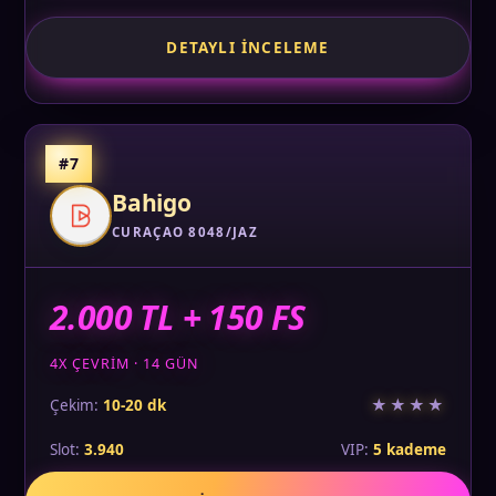
DETAYLI İNCELEME
#7
Bahigo
CURAÇAO 8048/JAZ
2.000 TL + 150 FS
4X ÇEVRIM · 14 GÜN
★★★★
Çekim:
10-20 dk
Slot:
3.940
VIP:
5 kademe