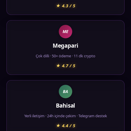
★ 4.3 / 5
Megapari
Çok dilli · 50+ ödeme · 11 dk crypto
★ 4.7 / 5
Bahisal
Yerli iletişim · 24h içinde çekim · Telegram destek
★ 4.4 / 5