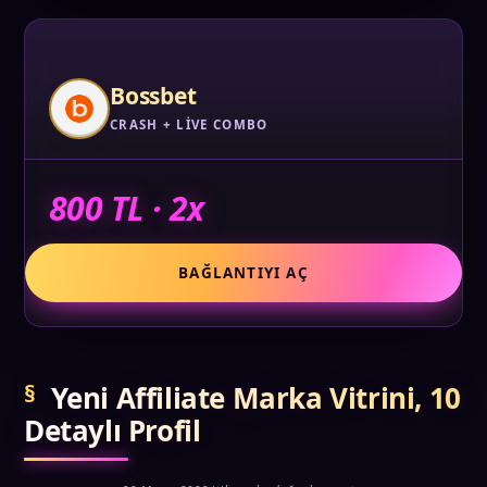
Bossbet
CRASH + LIVE COMBO
800 TL · 2x
BAĞLANTIYI AÇ
Yeni Affiliate Marka Vitrini, 10
Detaylı Profil