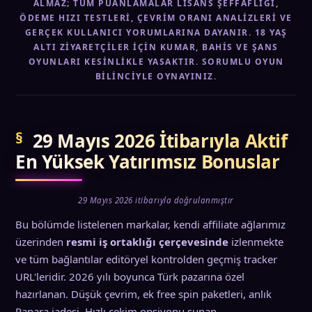
ALMAZ; TÜM PUANLAMALAR LISANS ŞEFFAFLIĞI,
ÖDEME HIZI TESTLERI, ÇEVRIM ORANI ANALIZLERI VE
GERÇEK KULLANICI YORUMLARINA DAYANIR. 18 YAŞ
ALTI ZIYARETÇILER IÇIN KUMAR, BAHIS VE ŞANS
OYUNLARI KESINLIKLE YASAKTIR. SORUMLU OYUN
BILINCIYLE OYNAYINIZ.
29 Mayıs 2026 İtibarıyla Aktif
En Yüksek Yatırımsız Bonuslar
29 Mayıs 2026 itibarıyla doğrulanmıştır
Bu bölümde listelenen markalar, kendi affiliate ağlarımız
üzerinden
resmi iş ortaklığı çerçevesinde
izlenmekte
ve tüm bağlantılar editöryel kontrolden geçmiş tracker
URL'leridir. 2026 yılı boyunca Türk pazarına özel
hazırlanan. Düşük çevrim, ek free spin paketleri, anlık
Papara iadesi. Hızlı çekim opsiyonu sunan