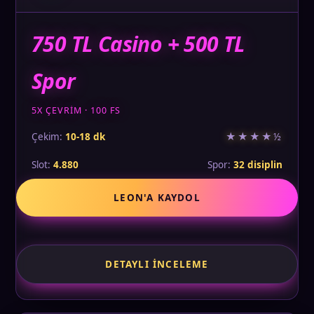
750 TL Casino + 500 TL
Spor
5X ÇEVRIM · 100 FS
★★★★½
Çekim:
10-18 dk
Slot:
4.880
Spor:
32 disiplin
LEON'A KAYDOL
DETAYLI İNCELEME