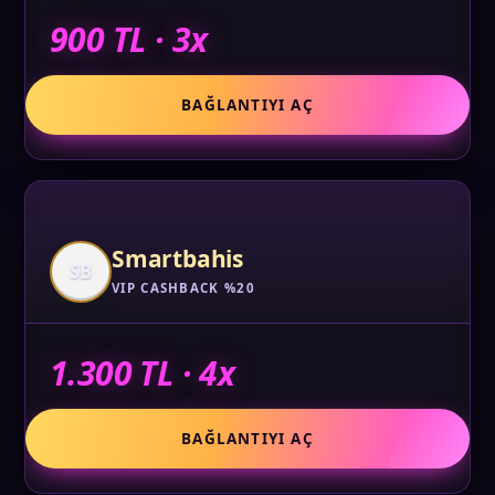
900 TL · 3x
BAĞLANTIYI AÇ
Smartbahis
SB
VIP CASHBACK %20
1.300 TL · 4x
BAĞLANTIYI AÇ