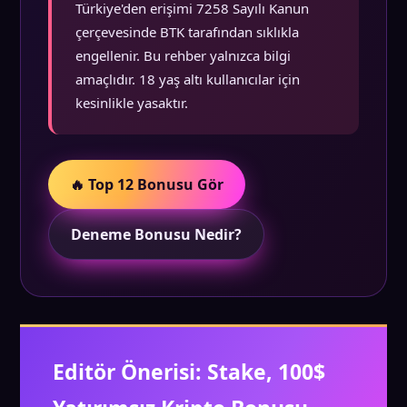
Türkiye'den erişimi 7258 Sayılı Kanun
çerçevesinde BTK tarafından sıklıkla
engellenir. Bu rehber yalnızca bilgi
amaçlıdır. 18 yaş altı kullanıcılar için
kesinlikle yasaktır.
🔥 Top 12 Bonusu Gör
Deneme Bonusu Nedir?
Editör Önerisi: Stake, 100$