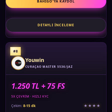
BAHIGO'YA KAYDOL
DETAYLI İNCELEME
#8
Youwin
CURAÇAO MASTER 5536/JAZ
1.250 TL + 75 FS
5X ÇEVRIM · HIZLI KYC
★★★★
Çekim:
8-15 dk