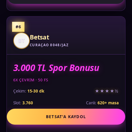
#6
Betsat
BT
CURAÇAO 8048/JAZ
3.000 TL Spor Bonusu
6X ÇEVRIM · 50 FS
★★★★½
Çekim:
15-30 dk
Slot:
3.760
Canlı:
620+ masa
BETSAT'A KAYDOL