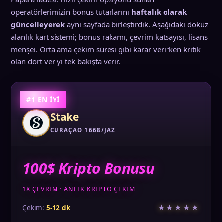
operatörlerimizin bonus tutarlarını
haftalık olarak
güncelleyerek
aynı sayfada birleştirdik. Aşağıdaki dokuz
alanlık kart sistemi; bonus rakamı, çevrim katsayısı, lisans
menşei. Ortalama çekim süresi gibi karar verirken kritik
olan dört veriyi tek bakışta verir.
#1 EN İYİ
Stake
CURAÇAO 1668/JAZ
100$ Kripto Bonusu
1X ÇEVRIM · ANLIK KRIPTO ÇEKIM
★★★★★
Çekim:
5-12 dk