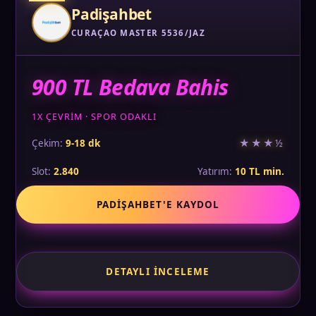
Padişahbet
CURAÇAO MASTER 5536/JAZ
900 TL Bedava Bahis
1X ÇEVRIM · SPOR ODAKLI
★★★½
Çekim:
9-18 dk
Slot:
2.840
Yatırım:
10 TL min.
PADIŞAHBET'E KAYDOL
DETAYLI İNCELEME