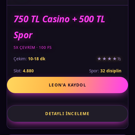
750 TL Casino + 500 TL
Spor
5X ÇEVRIM · 100 FS
★★★★½
Çekim:
10-18 dk
Slot:
4.880
Spor:
32 disiplin
LEON'A KAYDOL
DETAYLI İNCELEME