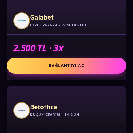
Galabet
HIZLI PAPARA · 7/24 DESTEK
2.500 TL · 3x
BAĞLANTIYI AÇ
Betoffice
DÜŞÜK ÇEVRIM · 14 GÜN