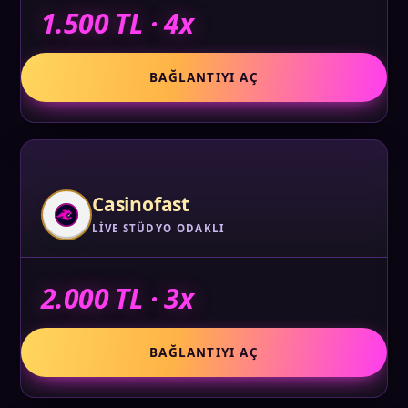
1.500 TL · 4x
BAĞLANTIYI AÇ
Casinofast
LIVE STÜDYO ODAKLI
2.000 TL · 3x
BAĞLANTIYI AÇ