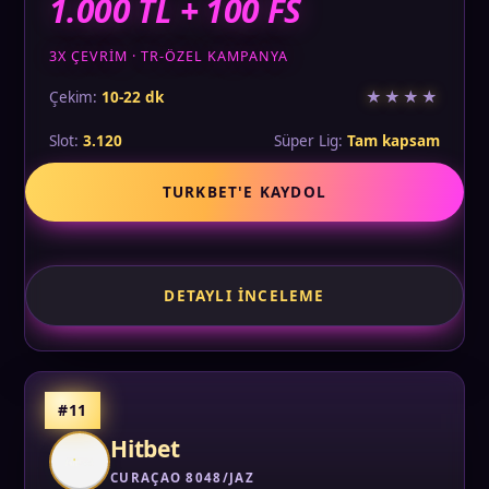
1.000 TL + 100 FS
3X ÇEVRIM · TR-ÖZEL KAMPANYA
★★★★
Çekim:
10-22 dk
Slot:
3.120
Süper Lig:
Tam kapsam
TURKBET'E KAYDOL
DETAYLI İNCELEME
#11
Hitbet
CURAÇAO 8048/JAZ