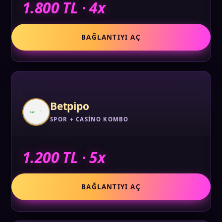
1.800 TL · 4x
BAĞLANTIYI AÇ
Betpipo
SPOR + CASINO KOMBO
1.200 TL · 5x
BAĞLANTIYI AÇ