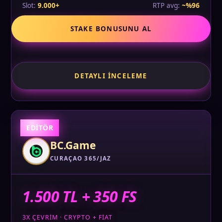
Slot:
9.000+
RTP avg:
~%96
STAKE BONUSUNU AL
DETAYLI İNCELEME
EDİTÖR
BC.Game
CURAÇAO 365/JAZ
1.500 TL + 350 FS
3X ÇEVRIM · CRYPTO + FIAT