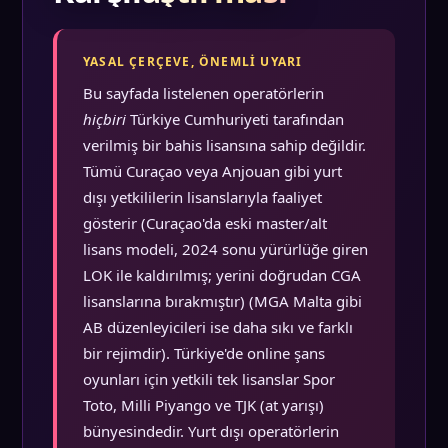
YASAL ÇERÇEVE, ÖNEMLI UYARI
Bu sayfada listelenen operatörlerin
hiçbiri
Türkiye Cumhuriyeti tarafından
verilmiş bir bahis lisansına sahip değildir.
Tümü Curaçao veya Anjouan gibi yurt
dışı yetkililerin lisanslarıyla faaliyet
gösterir (Curaçao'da eski master/alt
lisans modeli, 2024 sonu yürürlüğe giren
LOK ile kaldırılmış; yerini doğrudan CGA
lisanslarına bırakmıştır) (MGA Malta gibi
AB düzenleyicileri ise daha sıkı ve farklı
bir rejimdir). Türkiye'de online şans
oyunları için yetkili tek lisanslar Spor
Toto, Milli Piyango ve TJK (at yarışı)
bünyesindedir. Yurt dışı operatörlerin