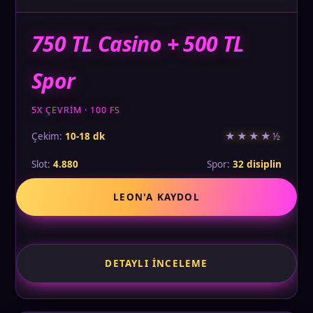
750 TL Casino + 500 TL
Spor
5X ÇEVRIM · 100 FS
★★★★½
Çekim:
10-18 dk
Slot:
4.880
Spor:
32 disiplin
LEON'A KAYDOL
DETAYLI İNCELEME