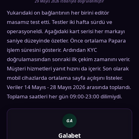
29 Mayıs 2026 itibarıyla doğrulanmıştır
Yukarıdaki on bağlantının her birini editör
masamız test etti. Testler iki hafta sürdü ve
operasyoneldi. Aşağıdaki kart serisi her markayı
saniye düzeyinde özetler. Önce ortalama Papara
işlem süresini gösterir. Ardından KYC
doğrulamasından sonraki ilk çekim zamanını verir.
Müşteri hizmetleri yanıt hızını da içerir. Son olarak
mobil cihazlarda ortalama sayfa açılışını listeler.
Veriler 14 Mayıs - 28 Mayıs 2026 arasında toplandı.
Toplama saatleri her gün 09:00-23:00 dilimiydi.
Galabet