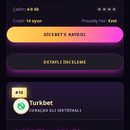
★★★★
Çekim:
4-9 dk
Crash:
14 oyun
Provably Fair:
Evet
DICEBET'E KAYDOL
DETAYLI İNCELEME
#10
Turkbet
CURAÇAO GLI SERTIFIKALI