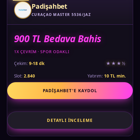
Padişahbet
CURAÇAO MASTER 5536/JAZ
900 TL Bedava Bahis
1X ÇEVRIM · SPOR ODAKLI
★★★½
Çekim:
9-18 dk
Slot:
2.840
Yatırım:
10 TL min.
PADIŞAHBET'E KAYDOL
DETAYLI İNCELEME