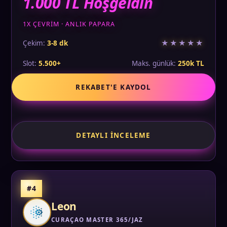
1.000 TL Hoşgeldin
1X ÇEVRIM · ANLIK PAPARA
★★★★★
Çekim:
3-8 dk
Slot:
5.500+
Maks. günlük:
250k TL
REKABET'E KAYDOL
DETAYLI İNCELEME
#4
Leon
CURAÇAO MASTER 365/JAZ