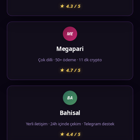
★ 4.3 / 5
Megapari
Çok dilli · 50+ ödeme · 11 dk crypto
★ 4.7 / 5
Bahisal
Yerli iletişim · 24h içinde çekim · Telegram destek
★ 4.4 / 5