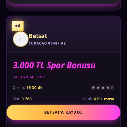
#6
Betsat
BT
CURAÇAO 8048/JAZ
3.000 TL Spor Bonusu
6X ÇEVRIM · 50 FS
★★★★½
Çekim:
15-30 dk
Slot:
3.760
Canlı:
620+ masa
BETSAT'A KAYDOL