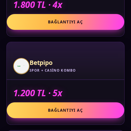
1.800 TL · 4x
BAĞLANTIYI AÇ
Betpipo
SPOR + CASINO KOMBO
1.200 TL · 5x
BAĞLANTIYI AÇ