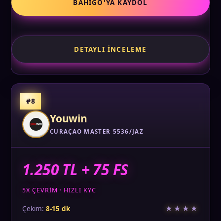
BAHIGO'YA KAYDOL
DETAYLI İNCELEME
#8
Youwin
CURAÇAO MASTER 5536/JAZ
1.250 TL + 75 FS
5X ÇEVRIM · HIZLI KYC
★★★★
Çekim:
8-15 dk