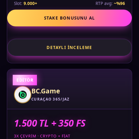
Slot:
9.000+
RTP avg:
~%96
STAKE BONUSUNU AL
DETAYLI İNCELEME
EDİTÖR
BC.Game
CURAÇAO 365/JAZ
1.500 TL + 350 FS
3X ÇEVRIM · CRYPTO + FIAT