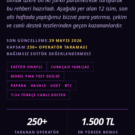
olmak üzere on iki farklı parametrede tarayarak
bu rehberi hazırladı. Aşağıda yer alan 12 isim, son
altı haftada yaptığımız bizzat para yatırma, çekim
ve canlı destek testlerinden geçen kazananlardır.
SON GÜNCELLEME:
29 MAYIS 2026
KAPSAM:
250+ OPERATÖR TARAMASI
BAĞIMSIZ EDITÖR DEĞERLENDIRMESI
EDITÖR ONAYLI
CURAÇAO 1668/JAZ
MOBIL PWA TEST EDILDI
PAPARA · HAVALE · USDT · BTC
7/24 TÜRKÇE CANLI DESTEK
250+
1.500 TL
TARANAN OPERATÖR
EN YÜKSEK BONUS