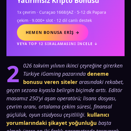
Yatırımsız Kripto Bonusu
1x çevrim · Curaçao 1668/JAZ · 5-12 dk Papara
çekim · 9.000+ slot · 12 dil canlı destek
HEMEN BONUSA ERIŞ →
VEYA TOP 12 SIRALAMASINI INCELE ↓
2
026 takvim yılının ikinci çeyreğine girerken
Türkiye iGaming pazarında
deneme
bonusu veren siteler
arasındaki rekabet,
geçen sezona kıyasla belirgin biçimde arttı. Editör
masamız 250'yi aşan operatörü; lisans dosyası,
çevrim oranı, ortalama çekim süresi, finansal
güçlülük, oyun stüdyosu çeşitliliği.
kullanıcı
yorumlarındaki şikayet yoğunluğu
başta