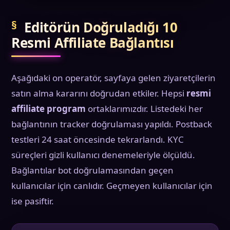
Editörün Doğruladığı 10
Resmi Affiliate Bağlantısı
Aşağıdaki on operatör, sayfaya gelen ziyaretçilerin
satın alma kararını doğrudan etkiler. Hepsi
resmi
affiliate program
ortaklarımızdır. Listedeki her
bağlantının tracker doğrulaması yapıldı. Postback
testleri 24 saat öncesinde tekrarlandı. KYC
süreçleri gizli kullanıcı denemeleriyle ölçüldü.
Bağlantılar bot doğrulamasından geçen
kullanıcılar için canlıdır. Geçmeyen kullanıcılar için
ise pasiftir.