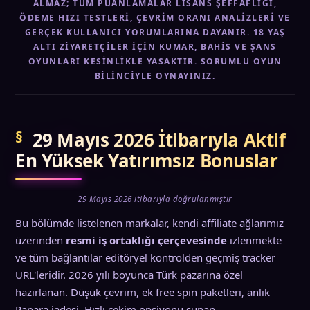
ALMAZ; TÜM PUANLAMALAR LISANS ŞEFFAFLIĞI,
ÖDEME HIZI TESTLERI, ÇEVRIM ORANI ANALIZLERI VE
GERÇEK KULLANICI YORUMLARINA DAYANIR. 18 YAŞ
ALTI ZIYARETÇILER IÇIN KUMAR, BAHIS VE ŞANS
OYUNLARI KESINLIKLE YASAKTIR. SORUMLU OYUN
BILINCIYLE OYNAYINIZ.
29 Mayıs 2026 İtibarıyla Aktif
En Yüksek Yatırımsız Bonuslar
29 Mayıs 2026 itibarıyla doğrulanmıştır
Bu bölümde listelenen markalar, kendi affiliate ağlarımız
üzerinden
resmi iş ortaklığı çerçevesinde
izlenmekte
ve tüm bağlantılar editöryel kontrolden geçmiş tracker
URL'leridir. 2026 yılı boyunca Türk pazarına özel
hazırlanan. Düşük çevrim, ek free spin paketleri, anlık
Papara iadesi. Hızlı çekim opsiyonu sunan