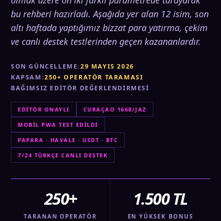
olmak üzere on iki farklı parametrede tarayarak
bu rehberi hazırladı. Aşağıda yer alan 12 isim, son
altı haftada yaptığımız bizzat para yatırma, çekim
ve canlı destek testlerinden geçen kazananlardır.
SON GÜNCELLEME:
29 MAYIS 2026
KAPSAM:
250+ OPERATÖR TARAMASI
BAĞIMSIZ EDITÖR DEĞERLENDIRMESI
EDITÖR ONAYLI
CURAÇAO 1668/JAZ
MOBIL PWA TEST EDILDI
PAPARA · HAVALE · USDT · BTC
7/24 TÜRKÇE CANLI DESTEK
250+
1.500 TL
TARANAN OPERATÖR
EN YÜKSEK BONUS