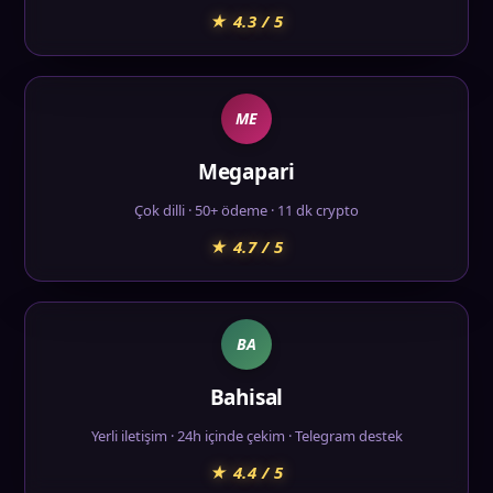
★ 4.3 / 5
Megapari
Çok dilli · 50+ ödeme · 11 dk crypto
★ 4.7 / 5
Bahisal
Yerli iletişim · 24h içinde çekim · Telegram destek
★ 4.4 / 5