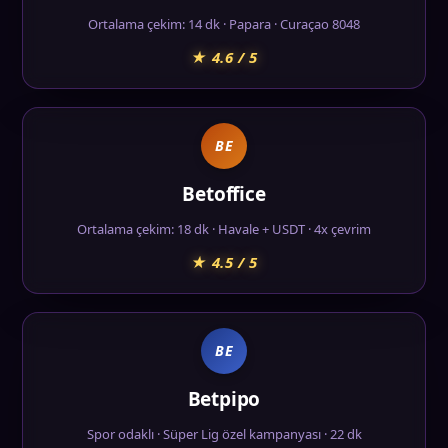
Ortalama çekim: 14 dk · Papara · Curaçao 8048
★ 4.6 / 5
Betoffice
Ortalama çekim: 18 dk · Havale + USDT · 4x çevrim
★ 4.5 / 5
Betpipo
Spor odaklı · Süper Lig özel kampanyası · 22 dk