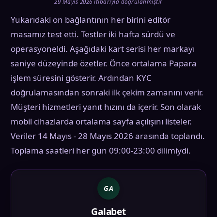
29 Mayıs 2026 itibarıyla doğrulanmıştır
Yukarıdaki on bağlantının her birini editör
masamız test etti. Testler iki hafta sürdü ve
operasyoneldi. Aşağıdaki kart serisi her markayı
saniye düzeyinde özetler. Önce ortalama Papara
işlem süresini gösterir. Ardından KYC
doğrulamasından sonraki ilk çekim zamanını verir.
Müşteri hizmetleri yanıt hızını da içerir. Son olarak
mobil cihazlarda ortalama sayfa açılışını listeler.
Veriler 14 Mayıs - 28 Mayıs 2026 arasında toplandı.
Toplama saatleri her gün 09:00-23:00 dilimiydi.
Galabet