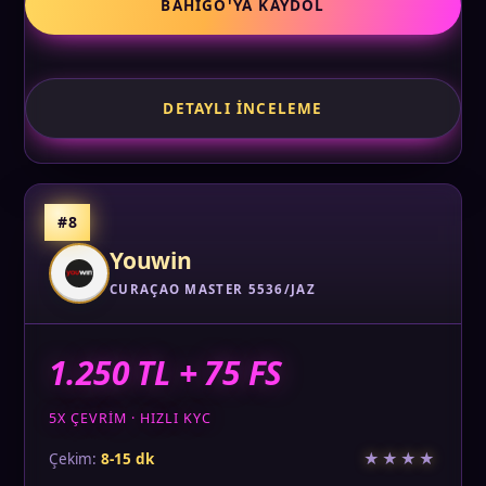
BAHIGO'YA KAYDOL
DETAYLI İNCELEME
#8
Youwin
CURAÇAO MASTER 5536/JAZ
1.250 TL + 75 FS
5X ÇEVRIM · HIZLI KYC
★★★★
Çekim:
8-15 dk