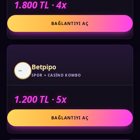
1.800 TL · 4x
BAĞLANTIYI AÇ
Betpipo
SPOR + CASINO KOMBO
1.200 TL · 5x
BAĞLANTIYI AÇ