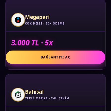
Megapari
ÇOK DILLI · 50+ ÖDEME
3.000 TL · 5x
BAĞLANTIYI AÇ
Bahisal
YERLI MARKA · 24H ÇEKIM