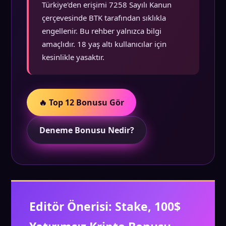
Türkiye'den erişimi 7258 Sayılı Kanun
çerçevesinde BTK tarafından sıklıkla
engellenir. Bu rehber yalnızca bilgi
amaçlıdır. 18 yaş altı kullanıcılar için
kesinlikle yasaktır.
🔥 Top 12 Bonusu Gör
Deneme Bonusu Nedir?
Editör Önerisi: Stake, 100$