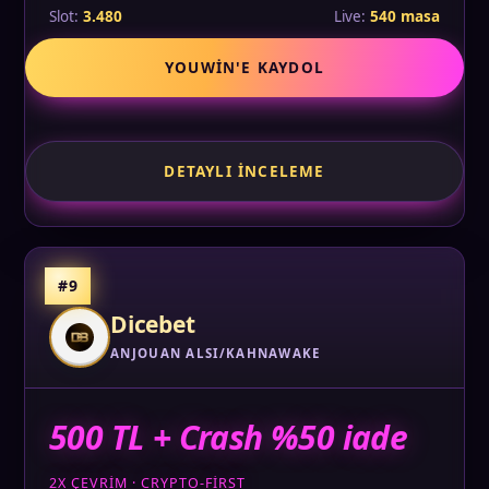
Slot:
3.480
Live:
540 masa
YOUWIN'E KAYDOL
DETAYLI İNCELEME
#9
Dicebet
ANJOUAN ALSI/KAHNAWAKE
500 TL + Crash %50 iade
2X ÇEVRIM · CRYPTO-FIRST