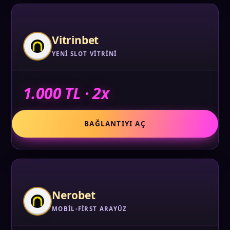
Vitrinbet
YENI SLOT VITRINI
1.000 TL · 2x
BAĞLANTIYI AÇ
Nerobet
MOBIL-FIRST ARAYÜZ