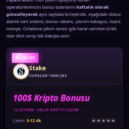
operatörlerimizin bonus tutarlarını
haftalık olarak
güncelleyerek
aynı sayfada birleştirdik. Aşağıdaki dokuz
alanlık kart sistemi; bonus rakamı, çevrim katsayısı, lisans
menşei. Ortalama çekim süresi gibi karar verirken kritik
olan dört veriyi tek bakışta verir.
#1 EN İYİ
Stake
CURAÇAO 1668/JAZ
100$ Kripto Bonusu
1X ÇEVRIM · ANLIK KRIPTO ÇEKIM
★★★★★
Çekim:
5-12 dk