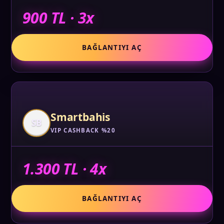
900 TL · 3x
BAĞLANTIYI AÇ
Smartbahis
SB
VIP CASHBACK %20
1.300 TL · 4x
BAĞLANTIYI AÇ