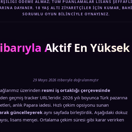
ŞILIĞI ÖDEME ALMAZ; TÜM PUANLAMALAR LISANS ŞEFFAFLIĞ
INA DAYANIR. 18 YAŞ ALTI ZIYARETÇILER IÇIN KUMAR, BAH
SORUMLU OYUN BILINCIYLE OYNAYINIZ.
ibarıyla Aktif En Yüksek
29 Mayıs 2026 itibarıyla doğrulanmıştır
e ağlarımız üzerinden
resmi iş ortaklığı çerçevesinde
den geçmiş tracker URL'leridir. 2026 yılı boyunca Türk pazarına
etleri, anlık Papara iadesi. Hızlı çekim opsiyonu sunan
larak güncelleyerek
aynı sayfada birleştirdik. Aşağıdaki dokuz
ayısı, lisans menşei. Ortalama çekim süresi gibi karar verirken