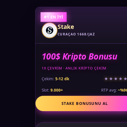
#1 EN İYİ
Stake
CURAÇAO 1668/JAZ
100$ Kripto Bonusu
1X ÇEVRIM · ANLIK KRIPTO ÇEKIM
★★★★
Çekim:
5-12 dk
Slot:
9.000+
RTP avg:
~%9
STAKE BONUSUNU AL