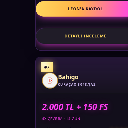
LEON'A KAYDOL
DETAYLI İNCELEME
#7
Bahigo
CURAÇAO 8048/JAZ
2.000 TL + 150 FS
4X ÇEVRIM · 14 GÜN