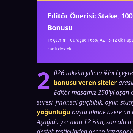
Editör Önerisi: Stake, 100
Bonusu
1x çevrim · Curaçao 1668/JAZ · 5-12 dk Papar
canlı destek
2
026 takvim yılının ikinci çey
bonusu veren siteler
arası
Editör masamız 250'yi aşan o
süresi, finansal güçlülük, oyun stüdy
yoğunluğu
başta olmak üzere on ik
Aşağıda yer alan 12 isim, son altı 
destek testlerinden geçen kazananla