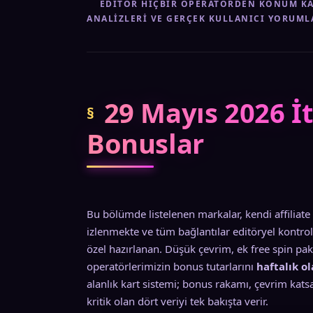
EDITÖR HIÇBIR OPERATÖRDEN KONUM KAR
ANALIZLERI VE GERÇEK KULLANICI YORUMLAR
29 Mayıs 2026 İt
Bonuslar
Bu bölümde listelenen markalar, kendi affiliat
izlenmekte ve tüm bağlantılar editöryel kontrol
özel hazırlanan. Düşük çevrim, ek free spin pak
operatörlerimizin bonus tutarlarını
haftalık o
alanlık kart sistemi; bonus rakamı, çevrim kats
kritik olan dört veriyi tek bakışta verir.