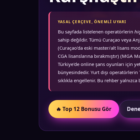
YASAL ÇERÇEVE, ÖNEMLI UYARI
Bu sayfada listelenen operatörlerin
hi
sahip değildir. Tümü Curaçao veya Anjoua
(Curaçao'da eski master/alt lisans mod
CGA lisanslarına bırakmıştır) (MGA Malt
Türkiye'de online şans oyunları için yetk
bünyesindedir. Yurt dışı operatörlerin
sıklıkla engellenir. Bu rehber yalnızca bi
🔥 Top 12 Bonusu Gör
Dene