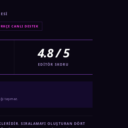
ESI
ÜRKÇE CANLI DESTEK
4.8 / 5
EDITÖR SKORU
iği taşımaz.
NKLERIDIR. SIRALAMAYI OLUŞTURAN DÖRT