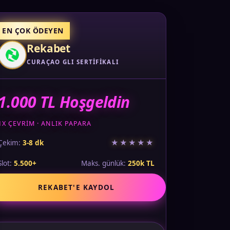
EN ÇOK ÖDEYEN
Rekabet
CURAÇAO GLI SERTIFIKALI
1.000 TL Hoşgeldin
1X ÇEVRIM · ANLIK PAPARA
★★★★★
Çekim:
3-8 dk
Slot:
5.500+
Maks. günlük:
250k TL
REKABET'E KAYDOL