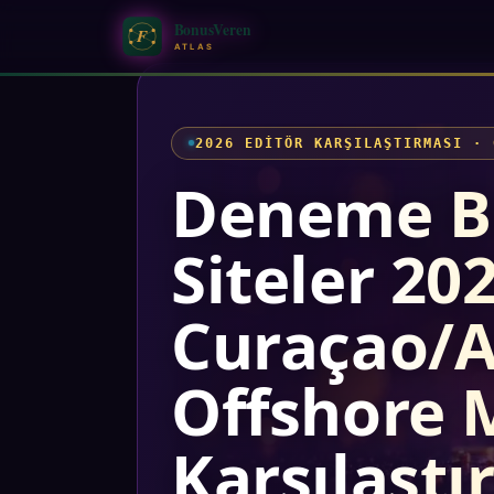
BonusVeren
F
ATLAS
2026 EDITÖR KARŞILAŞTIRMASI · 
Deneme B
Siteler 20
Curaçao/A
Offshore 
Karşılaştı