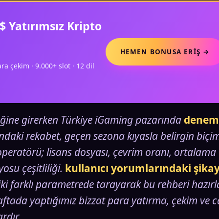
$ Yatırımsız Kripto
HEMEN BONUSA ERIŞ →
a çekim · 9.000+ slot · 12 dil
reğine girerken Türkiye iGaming pazarında
denem
ndaki rekabet, geçen sezona kıyasla belirgin biçim
peratörü; lisans dosyası, çevrim oranı, ortalama
osu çeşitliliği.
kullanıcı yorumlarındaki şika
i farklı parametrede tarayarak bu rehberi hazırl
haftada yaptığımız bizzat para yatırma, çekim ve c
rdır.