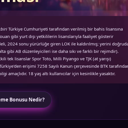
çbiri
Türkiye Cumhuriyeti tarafından verilmiş bir bahis lisansına
n gibi yurt dışı yetkililerin lisanslarıyla faaliyet gösterir
eli, 2024 sonu yürürlüğe giren LOK ile kaldırılmış; yerini doğrud
a gibi AB düzenleyicileri ise daha sıkı ve farklı bir rejimdir).
ili tek lisanslar Spor Toto, Milli Piyango ve TJK (at yarışı)
 Türkiye'den erişimi 7258 Sayılı Kanun çerçevesinde BTK tarafında
lgi amaçlıdır. 18 yaş altı kullanıcılar için kesinlikle yasaktır.
me Bonusu Nedir?