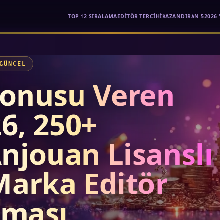
TOP 12 SIRALAMA
EDITÖR TERCIHI
KAZANDIRAN 5
2026 
GÜNCEL
onusu Veren
26, 250+
njouan Lisanslı
Marka Editör
rması