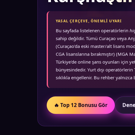
YASAL ÇERÇEVE, ÖNEMLI UYARI
Bu sayfada listelenen operatörlerin
hi
sahip değildir. Tümü Curaçao veya Anjoua
(Curaçao'da eski master/alt lisans mod
CGA lisanslarına bırakmıştır) (MGA Malt
Türkiye'de online şans oyunları için yetk
bünyesindedir. Yurt dışı operatörlerin
sıklıkla engellenir. Bu rehber yalnızca bi
🔥 Top 12 Bonusu Gör
Dene