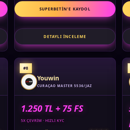
SUPERBETIN'E KAYDOL
DETAYLI İNCELEME
#8
Youwin
CURAÇAO MASTER 5536/JAZ
1.250 TL + 75 FS
5X ÇEVRIM · HIZLI KYC