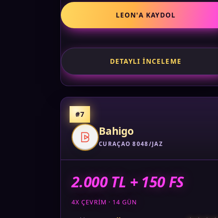
LEON'A KAYDOL
DETAYLI İNCELEME
#7
Bahigo
CURAÇAO 8048/JAZ
2.000 TL + 150 FS
4X ÇEVRIM · 14 GÜN