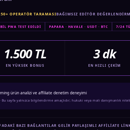
250+ OPERATÖR TARAMASI
BAĞIMSIZ EDITÖR DEĞERLENDIRM
BIL PWA TEST EDILDI
PAPARA · HAVALE · USDT · BTC
7/24 T
1.500 TL
3 dk
EN YÜKSEK BONUS
EN HIZLI ÇEKIM
Gaming ürün analizi ve affiliate denetim deneyimi
· Bu sayfa yalnızca bilgilendirme amaçlıdır; hukuki veya mali danışmanlık nitel
FADAKI BAZI BAĞLANTILAR GELIR PAYLAŞIMLI AFFILIATE LI