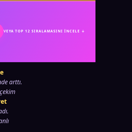
VEYA TOP 12 SIRALAMASINI INCELE ↓
e
de arttı.
 çekim
yet
adı.
anlı