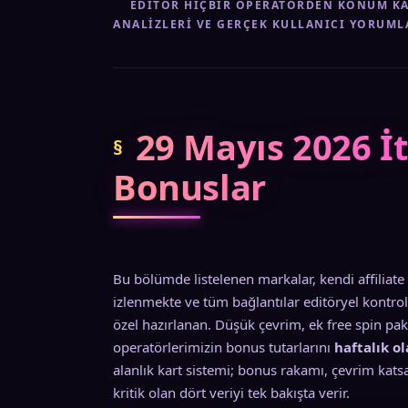
EDITÖR HIÇBIR OPERATÖRDEN KONUM KAR
ANALIZLERI VE GERÇEK KULLANICI YORUMLAR
29 Mayıs 2026 İt
Bonuslar
Bu bölümde listelenen markalar, kendi affiliat
izlenmekte ve tüm bağlantılar editöryel kontrol
özel hazırlanan. Düşük çevrim, ek free spin pak
operatörlerimizin bonus tutarlarını
haftalık o
alanlık kart sistemi; bonus rakamı, çevrim kats
kritik olan dört veriyi tek bakışta verir.