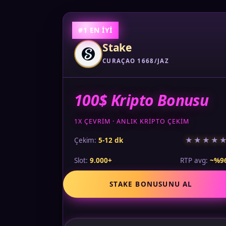
#1 EN İYİ
Stake
CURAÇAO 1668/JAZ
100$ Kripto Bonusu
1X ÇEVRIM · ANLIK KRIPTO ÇEKIM
★★★★
Çekim:
5-12 dk
Slot:
9.000+
RTP avg:
~%9
STAKE BONUSUNU AL