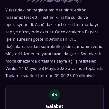
29 Mayıs 2026 itibarıyla doğrulanmıştır
Yukarıdaki on bağlantının her birini editör
masamız test etti. Testler iki hafta sürdü ve
operasyoneldi. Aşağıdaki kart serisi her markayı
saniye düzeyinde özetler. Önce ortalama Papara
işlem süresini gösterir. Ardından KYC
doğrulamasından sonraki ilk çekim zamanını verir.
Müşteri hizmetleri yanıt hızını da içerir. Son olarak
mobil cihazlarda ortalama sayfa açılışını listeler.
Veriler 14 Mayıs - 28 Mayıs 2026 arasında toplandı.
Toplama saatleri her gün 09:00-23:00 dilimiydi.
Galabet