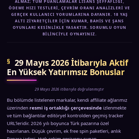
ALMAZ; TÜM PUANLAMALAR LISANS ŞEFFAFLIĞI,
ÖDEME HIZI TESTLERI, ÇEVRIM ORANI ANALIZLERI VE
GERÇEK KULLANICI YORUMLARINA DAYANIR. 18 YAŞ
ALTI ZIYARETÇILER IÇIN KUMAR, BAHIS VE ŞANS
OYUNLARI KESINLIKLE YASAKTIR. SORUMLU OYUN
BILINCIYLE OYNAYINIZ.
29 Mayıs 2026 İtibarıyla Aktif
En Yüksek Yatırımsız Bonuslar
29 Mayıs 2026 itibarıyla doğrulanmıştır
Bu bölümde listelenen markalar, kendi affiliate ağlarımız
üzerinden
resmi iş ortaklığı çerçevesinde
izlenmekte
ve tüm bağlantılar editöryel kontrolden geçmiş tracker
URL'leridir. 2026 yılı boyunca Türk pazarına özel
hazırlanan. Düşük çevrim, ek free spin paketleri, anlık
Papara iadesi. Hızlı çekim opsiyonu sunan