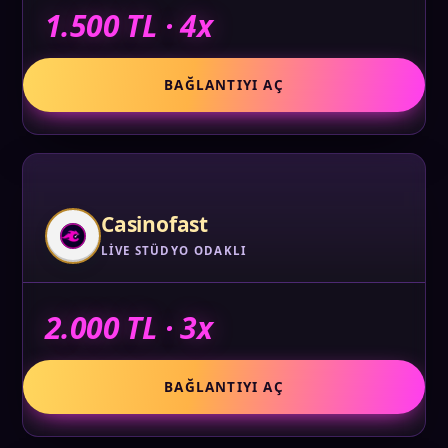
1.500 TL · 4x
BAĞLANTIYI AÇ
Casinofast
LIVE STÜDYO ODAKLI
2.000 TL · 3x
BAĞLANTIYI AÇ