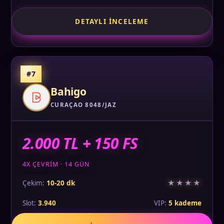
DETAYLI İNCELEME
#7
Bahigo
CURAÇAO 8048/JAZ
2.000 TL + 150 FS
4X ÇEVRIM · 14 GÜN
★★★★
Çekim:
10-20 dk
Slot:
3.940
VIP:
5 kademe