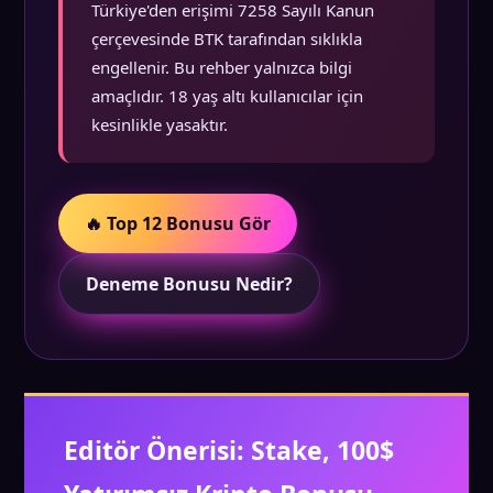
Türkiye'den erişimi 7258 Sayılı Kanun
çerçevesinde BTK tarafından sıklıkla
engellenir. Bu rehber yalnızca bilgi
amaçlıdır. 18 yaş altı kullanıcılar için
kesinlikle yasaktır.
🔥 Top 12 Bonusu Gör
Deneme Bonusu Nedir?
Editör Önerisi: Stake, 100$