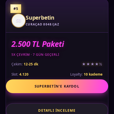
#5
Superbetin
SB
CURAÇAO 8048/JAZ
2.500 TL Paketi
5X ÇEVRIM · 7 GÜN GEÇERLI
★★★★½
Çekim:
12-25 dk
Slot:
4.120
Loyalty:
10 kademe
SUPERBETIN'E KAYDOL
DETAYLI İNCELEME