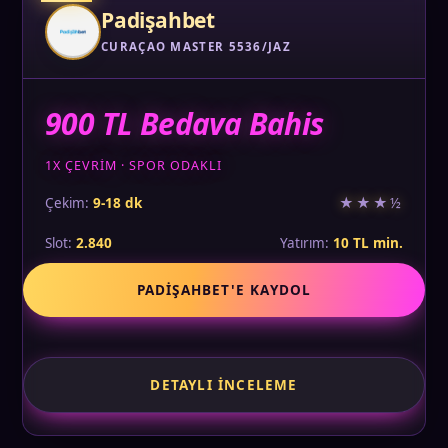
Padişahbet
CURAÇAO MASTER 5536/JAZ
900 TL Bedava Bahis
1X ÇEVRIM · SPOR ODAKLI
★★★½
Çekim:
9-18 dk
Slot:
2.840
Yatırım:
10 TL min.
PADIŞAHBET'E KAYDOL
DETAYLI İNCELEME