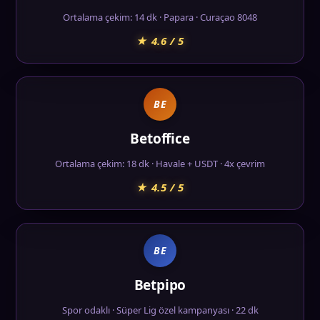
Ortalama çekim: 14 dk · Papara · Curaçao 8048
★ 4.6 / 5
Betoffice
Ortalama çekim: 18 dk · Havale + USDT · 4x çevrim
★ 4.5 / 5
Betpipo
Spor odaklı · Süper Lig özel kampanyası · 22 dk