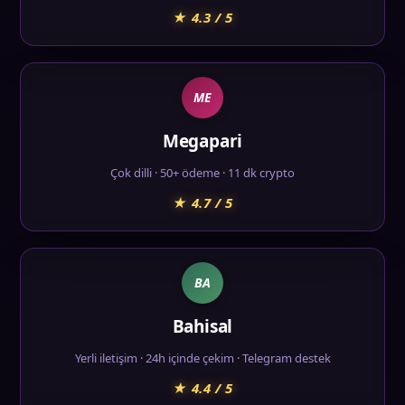
★ 4.3 / 5
Megapari
Çok dilli · 50+ ödeme · 11 dk crypto
★ 4.7 / 5
Bahisal
Yerli iletişim · 24h içinde çekim · Telegram destek
★ 4.4 / 5