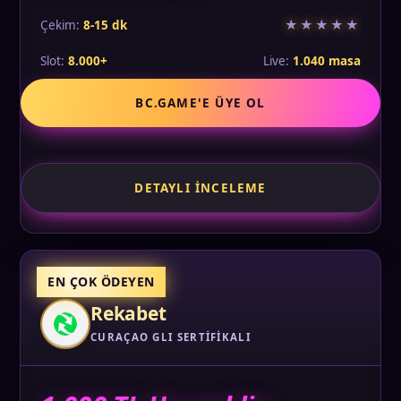
★★★★★
Çekim:
8-15 dk
Slot:
8.000+
Live:
1.040 masa
BC.GAME'E ÜYE OL
DETAYLI İNCELEME
EN ÇOK ÖDEYEN
Rekabet
CURAÇAO GLI SERTIFIKALI