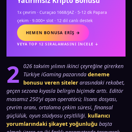
Yatırımsız Kripto Bonusu
1x çevrim · Curaçao 1668/JAZ · 5-12 dk Papara
çekim · 9.000+ slot · 12 dil canlı destek
HEMEN BONUSA ERIŞ →
VEYA TOP 12 SIRALAMASINI INCELE ↓
2
026 takvim yılının ikinci çeyreğine girerken
Türkiye iGaming pazarında
deneme
bonusu veren siteler
arasındaki rekabet,
geçen sezona kıyasla belirgin biçimde arttı. Editör
masamız 250'yi aşan operatörü; lisans dosyası,
çevrim oranı, ortalama çekim süresi, finansal
güçlülük, oyun stüdyosu çeşitliliği.
kullanıcı
yorumlarındaki şikayet yoğunluğu
başta