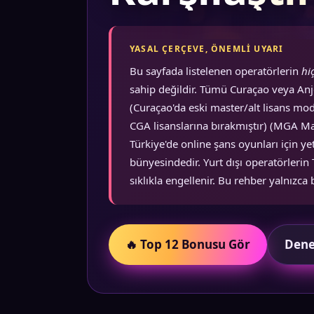
YASAL ÇERÇEVE, ÖNEMLI UYARI
Bu sayfada listelenen operatörlerin
hi
sahip değildir. Tümü Curaçao veya Anjoua
(Curaçao'da eski master/alt lisans mod
CGA lisanslarına bırakmıştır) (MGA Malt
Türkiye'de online şans oyunları için yetk
bünyesindedir. Yurt dışı operatörlerin
sıklıkla engellenir. Bu rehber yalnızca bi
🔥 Top 12 Bonusu Gör
Dene