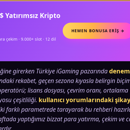
$ Yatırımsız Kripto
HEMEN BONUSA ERIŞ →
a çekim · 9.000+ slot · 12 dil
reğine girerken Türkiye iGaming pazarında
denem
ndaki rekabet, geçen sezona kıyasla belirgin biçim
peratörü; lisans dosyası, çevrim oranı, ortalama
osu çeşitliliği.
kullanıcı yorumlarındaki şika
i farklı parametrede tarayarak bu rehberi hazırl
haftada yaptığımız bizzat para yatırma, çekim ve c
rdır.