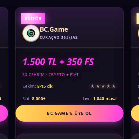
EDİTÖR
BC.Game
CURAÇAO 365/JAZ
1.500 TL + 350 FS
3X ÇEVRIM · CRYPTO + FIAT
★
★★★★★
Çekim:
8-15 dk
6
Slot:
8.000+
Live:
1.040 masa
BC.GAME'E ÜYE OL