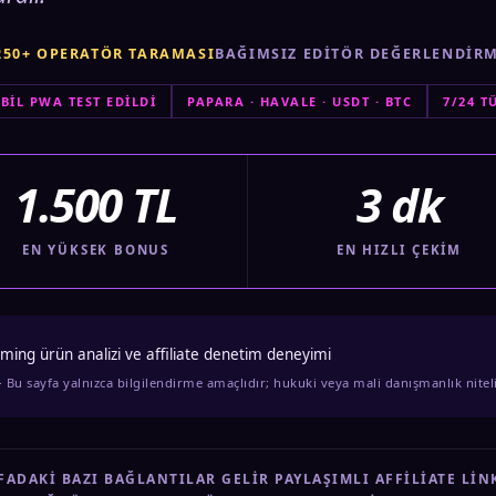
250+ OPERATÖR TARAMASI
BAĞIMSIZ EDITÖR DEĞERLENDIRM
BIL PWA TEST EDILDI
PAPARA · HAVALE · USDT · BTC
7/24 T
1.500 TL
3 dk
EN YÜKSEK BONUS
EN HIZLI ÇEKIM
Gaming ürün analizi ve affiliate denetim deneyimi
· Bu sayfa yalnızca bilgilendirme amaçlıdır; hukuki veya mali danışmanlık nitel
FADAKI BAZI BAĞLANTILAR GELIR PAYLAŞIMLI AFFILIATE LI