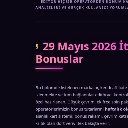
EDITÖR HIÇBIR OPERATÖRDEN KONUM KAR
ANALIZLERI VE GERÇEK KULLANICI YORUMLAR
29 Mayıs 2026 İt
Bonuslar
Bu bölümde listelenen markalar, kendi affiliat
izlenmekte ve tüm bağlantılar editöryel kontrol
özel hazırlanan. Düşük çevrim, ek free spin pak
operatörlerimizin bonus tutarlarını
haftalık o
alanlık kart sistemi; bonus rakamı, çevrim kats
kritik olan dört veriyi tek bakışta verir.