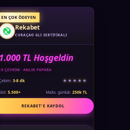
EN ÇOK ÖDEYEN
Rekabet
CURAÇAO GLI SERTIFIKALI
1.000 TL Hoşgeldin
1X ÇEVRIM · ANLIK PAPARA
★★★★★
Çekim:
3-8 dk
Slot:
5.500+
Maks. günlük:
250k TL
REKABET'E KAYDOL