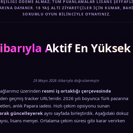
ŞILIĞI ÖDEME ALMAZ; TÜM PUANLAMALAR LISANS ŞEFFAFLIĞ
INA DAYANIR. 18 YAŞ ALTI ZIYARETÇILER IÇIN KUMAR, BAH
SORUMLU OYUN BILINCIYLE OYNAYINIZ.
ibarıyla Aktif En Yüksek
29 Mayıs 2026 itibarıyla doğrulanmıştır
e ağlarımız üzerinden
resmi iş ortaklığı çerçevesinde
den geçmiş tracker URL'leridir. 2026 yılı boyunca Türk pazarına
etleri, anlık Papara iadesi. Hızlı çekim opsiyonu sunan
larak güncelleyerek
aynı sayfada birleştirdik. Aşağıdaki dokuz
ayısı, lisans menşei. Ortalama çekim süresi gibi karar verirken