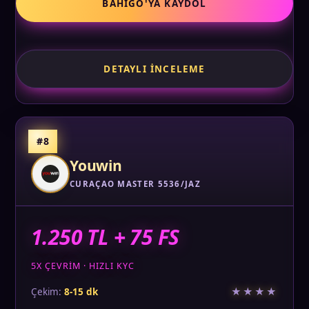
BAHIGO'YA KAYDOL
DETAYLI İNCELEME
#8
Youwin
CURAÇAO MASTER 5536/JAZ
1.250 TL + 75 FS
5X ÇEVRIM · HIZLI KYC
★★★★
Çekim:
8-15 dk