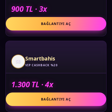
900 TL · 3x
BAĞLANTIYI AÇ
Smartbahis
SB
VIP CASHBACK %20
1.300 TL · 4x
BAĞLANTIYI AÇ