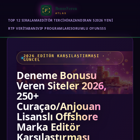
BonusVeren
F
ATLAS
TOP 12 SIRALAMA
EDITÖR TERCIHI
KAZANDIRAN 5
2026 YENİ
RTP VERITABANI
VIP PROGRAMLARI
SORUMLU OYUN
SSS
2026 EDITÖR KARŞILAŞTIRMASI ·
GÜNCEL
Deneme Bonusu
Veren Siteler 2026,
250+
Curaçao/Anjouan
Lisanslı Offshore
Marka Editör
Karşılaştırması