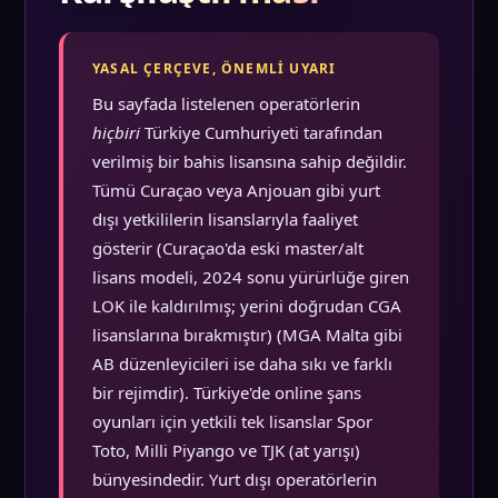
YASAL ÇERÇEVE, ÖNEMLI UYARI
Bu sayfada listelenen operatörlerin
hiçbiri
Türkiye Cumhuriyeti tarafından
verilmiş bir bahis lisansına sahip değildir.
Tümü Curaçao veya Anjouan gibi yurt
dışı yetkililerin lisanslarıyla faaliyet
gösterir (Curaçao'da eski master/alt
lisans modeli, 2024 sonu yürürlüğe giren
LOK ile kaldırılmış; yerini doğrudan CGA
lisanslarına bırakmıştır) (MGA Malta gibi
AB düzenleyicileri ise daha sıkı ve farklı
bir rejimdir). Türkiye'de online şans
oyunları için yetkili tek lisanslar Spor
Toto, Milli Piyango ve TJK (at yarışı)
bünyesindedir. Yurt dışı operatörlerin