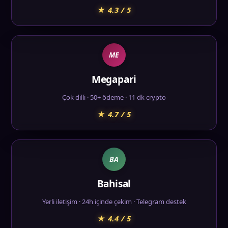
★ 4.3 / 5
Megapari
Çok dilli · 50+ ödeme · 11 dk crypto
★ 4.7 / 5
Bahisal
Yerli iletişim · 24h içinde çekim · Telegram destek
★ 4.4 / 5