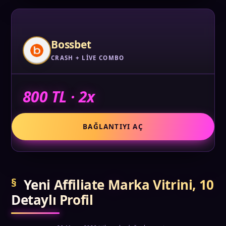
Bossbet
CRASH + LIVE COMBO
800 TL · 2x
BAĞLANTIYI AÇ
Yeni Affiliate Marka Vitrini, 10
Detaylı Profil