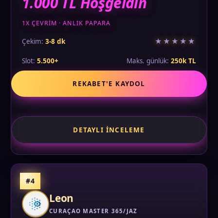
1.000 TL Hoşgeldin
1X ÇEVRIM · ANLIK PAPARA
★★★★★
Çekim:
3-8 dk
Slot:
5.500+
Maks. günlük:
250k TL
REKABET'E KAYDOL
DETAYLI İNCELEME
#4
Leon
CURAÇAO MASTER 365/JAZ