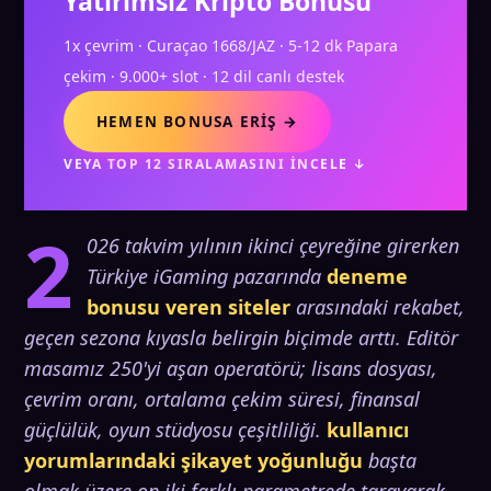
Yatırımsız Kripto Bonusu
1x çevrim · Curaçao 1668/JAZ · 5-12 dk Papara
çekim · 9.000+ slot · 12 dil canlı destek
HEMEN BONUSA ERIŞ →
VEYA TOP 12 SIRALAMASINI INCELE ↓
2
026 takvim yılının ikinci çeyreğine girerken
Türkiye iGaming pazarında
deneme
bonusu veren siteler
arasındaki rekabet,
geçen sezona kıyasla belirgin biçimde arttı. Editör
masamız 250'yi aşan operatörü; lisans dosyası,
çevrim oranı, ortalama çekim süresi, finansal
güçlülük, oyun stüdyosu çeşitliliği.
kullanıcı
yorumlarındaki şikayet yoğunluğu
başta