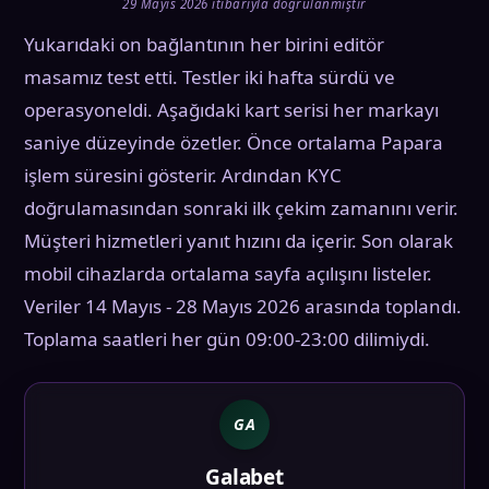
29 Mayıs 2026 itibarıyla doğrulanmıştır
Yukarıdaki on bağlantının her birini editör
masamız test etti. Testler iki hafta sürdü ve
operasyoneldi. Aşağıdaki kart serisi her markayı
saniye düzeyinde özetler. Önce ortalama Papara
işlem süresini gösterir. Ardından KYC
doğrulamasından sonraki ilk çekim zamanını verir.
Müşteri hizmetleri yanıt hızını da içerir. Son olarak
mobil cihazlarda ortalama sayfa açılışını listeler.
Veriler 14 Mayıs - 28 Mayıs 2026 arasında toplandı.
Toplama saatleri her gün 09:00-23:00 dilimiydi.
Galabet