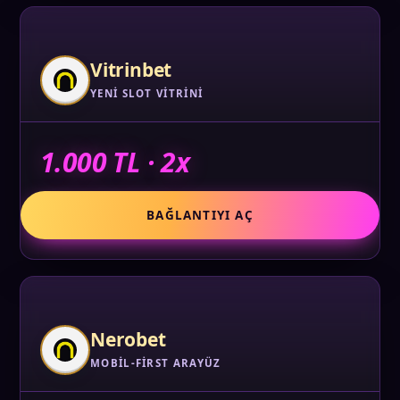
Vitrinbet
YENI SLOT VITRINI
1.000 TL · 2x
BAĞLANTIYI AÇ
Nerobet
MOBIL-FIRST ARAYÜZ