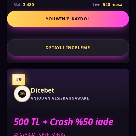
Slot:
3.480
Live:
540 masa
YOUWIN'E KAYDOL
DETAYLI İNCELEME
#9
Dicebet
ANJOUAN ALSI/KAHNAWAKE
500 TL + Crash %50 iade
2X ÇEVRIM · CRYPTO-FIRST