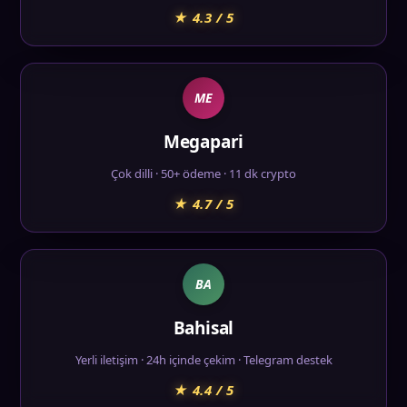
★ 4.3 / 5
Megapari
Çok dilli · 50+ ödeme · 11 dk crypto
★ 4.7 / 5
Bahisal
Yerli iletişim · 24h içinde çekim · Telegram destek
★ 4.4 / 5