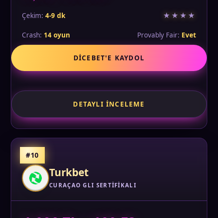
★★★★
Çekim:
4-9 dk
Crash:
14 oyun
Provably Fair:
Evet
DICEBET'E KAYDOL
DETAYLI İNCELEME
#10
Turkbet
CURAÇAO GLI SERTIFIKALI