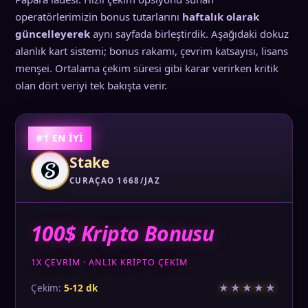
operatörlerimizin bonus tutarlarını
haftalık olarak
güncelleyerek
aynı sayfada birleştirdik. Aşağıdaki dokuz
alanlık kart sistemi; bonus rakamı, çevrim katsayısı, lisans
menşei. Ortalama çekim süresi gibi karar verirken kritik
olan dört veriyi tek bakışta verir.
#1 EN İYİ
Stake
CURAÇAO 1668/JAZ
100$ Kripto Bonusu
1X ÇEVRIM · ANLIK KRIPTO ÇEKIM
★★★★★
Çekim:
5-12 dk