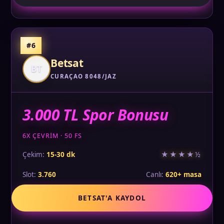
#6
Betsat
BT
CURAÇAO 8048/JAZ
3.000 TL Spor Bonusu
6X ÇEVRIM · 50 FS
★★★★½
Çekim:
15-30 dk
Slot:
3.760
Canlı:
620+ masa
BETSAT'A KAYDOL