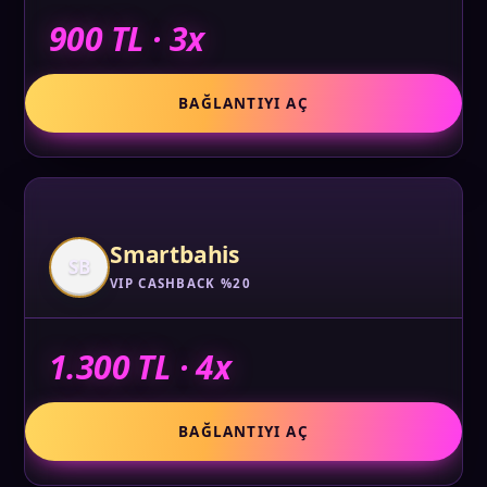
900 TL · 3x
BAĞLANTIYI AÇ
Smartbahis
SB
VIP CASHBACK %20
1.300 TL · 4x
BAĞLANTIYI AÇ