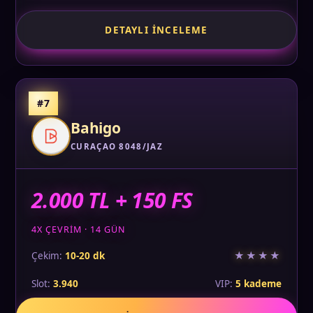
DETAYLI İNCELEME
#7
Bahigo
CURAÇAO 8048/JAZ
2.000 TL + 150 FS
4X ÇEVRIM · 14 GÜN
★★★★
Çekim:
10-20 dk
Slot:
3.940
VIP:
5 kademe