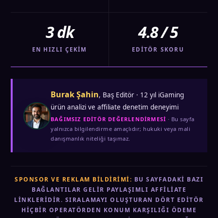
3 dk
4.8 / 5
EN HIZLI ÇEKIM
EDITÖR SKORU
Burak Şahin
, Baş Editör · 12 yıl iGaming
ürün analizi ve affiliate denetim deneyimi
BAĞIMSIZ EDITÖR DEĞERLENDIRMESI
· Bu sayfa
yalnızca bilgilendirme amaçlıdır; hukuki veya mali
danışmanlık niteliği taşımaz.
SPONSOR VE REKLAM BILDIRIMI:
BU SAYFADAKI BAZI
BAĞLANTILAR GELIR PAYLAŞIMLI AFFILIATE
LINKLERIDIR. SIRALAMAYI OLUŞTURAN DÖRT EDITÖR
HIÇBIR OPERATÖRDEN KONUM KARŞILIĞI ÖDEME