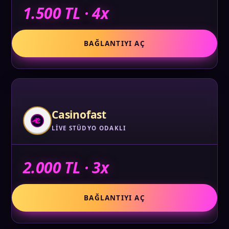
1.500 TL · 4x
BAĞLANTIYI AÇ
Casinofast
LIVE STÜDYO ODAKLI
2.000 TL · 3x
BAĞLANTIYI AÇ