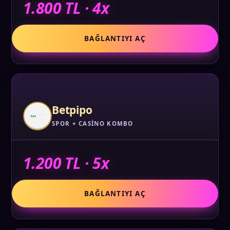
1.800 TL · 4x
BAĞLANTIYI AÇ
Betpipo
SPOR + CASINO KOMBO
1.200 TL · 5x
BAĞLANTIYI AÇ