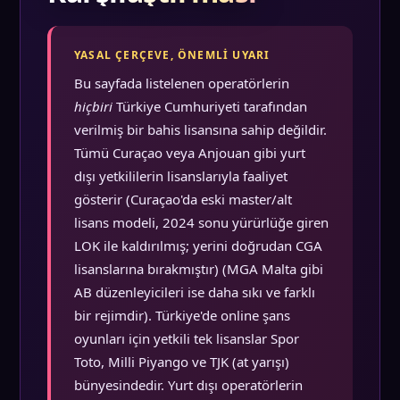
YASAL ÇERÇEVE, ÖNEMLI UYARI
Bu sayfada listelenen operatörlerin
hiçbiri
Türkiye Cumhuriyeti tarafından
verilmiş bir bahis lisansına sahip değildir.
Tümü Curaçao veya Anjouan gibi yurt
dışı yetkililerin lisanslarıyla faaliyet
gösterir (Curaçao'da eski master/alt
lisans modeli, 2024 sonu yürürlüğe giren
LOK ile kaldırılmış; yerini doğrudan CGA
lisanslarına bırakmıştır) (MGA Malta gibi
AB düzenleyicileri ise daha sıkı ve farklı
bir rejimdir). Türkiye'de online şans
oyunları için yetkili tek lisanslar Spor
Toto, Milli Piyango ve TJK (at yarışı)
bünyesindedir. Yurt dışı operatörlerin