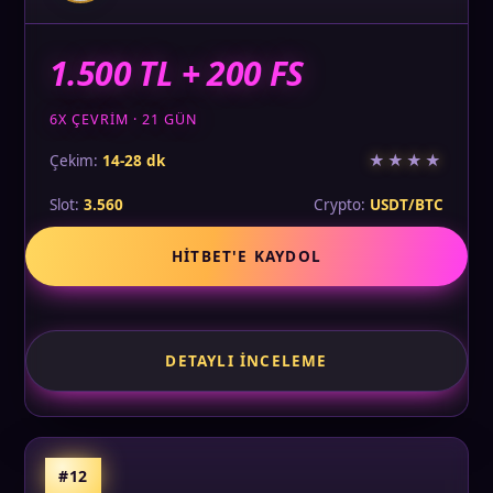
1.500 TL + 200 FS
6X ÇEVRIM · 21 GÜN
★★★★
Çekim:
14-28 dk
Slot:
3.560
Crypto:
USDT/BTC
HITBET'E KAYDOL
DETAYLI İNCELEME
#12